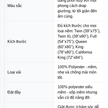
dàng phối hợp với mọi
Màu sắc
phong cách drap
giường, từ tối giản đến
ấm cúng.
Đủ kích thước cho mọi
loại nệm: Twin (39"x75"),
Twin XL (39"x80"), Full
Kích thước
(54"x75"), Queen
(60"x80"), King
(78"x80"), California
King (72"x84").
100% Polyester - mềm,
Loại vải
nhẹ và chống mài mòn
tốt.
100% polyester siêu
Đặt đầy
mềm - xốp mềm nhưng
vẫn có độ nâng đỡ.
Giặt được (chăm sóc dễ