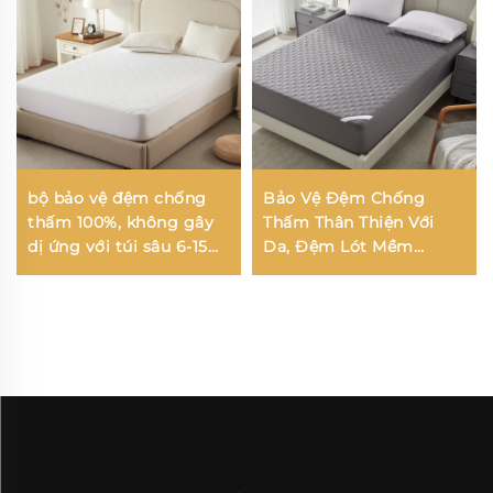
bộ bảo vệ đệm chống
Bảo Vệ Đệm Chống
thấm 100%, không gây
Thấm Thân Thiện Với
dị ứng với túi sâu 6-15
Da, Đệm Lót Mềm
inch, đệm thoáng khí
Thoáng Khí, Vỏ Đệm
cho khách sạn và gia
Pocket Sâu 6''-18'' Có
đình (Trắng)
Thể Giặt Được (Xám)