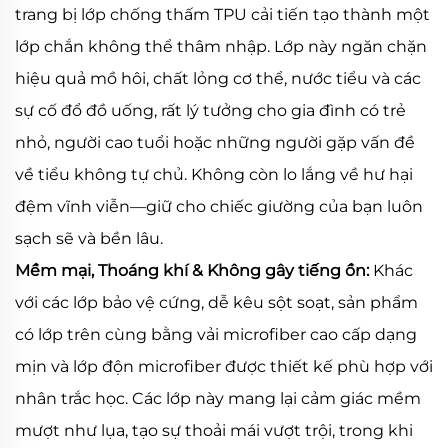
trang bị lớp chống thấm TPU cải tiến tạo thành một
lớp chắn không thể thâm nhập. Lớp này ngăn chặn
hiệu quả mồ hôi, chất lỏng cơ thể, nước tiểu và các
sự cố đổ đồ uống, rất lý tưởng cho gia đình có trẻ
nhỏ, người cao tuổi hoặc những người gặp vấn đề
về tiểu không tự chủ. Không còn lo lắng về hư hại
đệm vĩnh viễn—giữ cho chiếc giường của bạn luôn
sạch sẽ và bền lâu.
Mềm mại, Thoáng khí & Không gây tiếng ồn:
Khác
với các lớp bảo vệ cứng, dễ kêu sột soạt, sản phẩm
có lớp trên cùng bằng vải microfiber cao cấp dạng
mịn và lớp độn microfiber được thiết kế phù hợp với
nhân trắc học. Các lớp này mang lại cảm giác mềm
mượt như lụa, tạo sự thoải mái vượt trội, trong khi