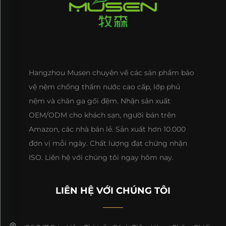
& Trẻ em được cắt bo tròn để tránh các cạnh sắc cọ
xát vào làn da bé; dải chun trên ga phủ trẻ em được
làm từ cao su có độ bền cao, không mùi để ngăn ngừa
nguy cơ bị vướng do chun bị lỏng. Trước khi xuất
xưởng, mỗi sản phẩm Chăn ga gối đệm cho Bé & Trẻ
Hangzhou Musen chuyên về các sản phẩm bảo
em phải trải qua ba vòng kiểm tra: "an toàn vật liệu,"
vệ nệm chống thấm nước cao cấp, lớp phủ
nệm và chăn ga gối đệm. Nhận sản xuất
"độ bền vật lý," và "an toàn chi tiết," đảm bảo mọi sản
OEM/ODM cho khách sạn, người bán trên
phẩm đến tay phụ huynh đều đạt tiêu chuẩn "không có
Amazon, các nhà bán lẻ. Sản xuất hơn 10.000
rủi ro an toàn."
đơn vị mỗi ngày. Chất lượng đạt chứng nhận
### 2. Tính Năng Dễ Chăm Sóc: Giải Quyết Các
ISO. Liên hệ với chúng tôi ngay hôm nay.
Vấn Đề Của Phụ Huynh, Đồ Giường Cho Bé & Trẻ
Nhỏ Bền Đẹp và Dễ Giặt
LIÊN HỆ VỚI CHÚNG TÔI
Cha mẹ đã rất bận rộn với việc chăm sóc em bé, vì
vậy chúng tôi đặc biệt chú trọng đến yếu tố "dễ chăm