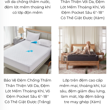
với da chống thấm nước,
Thân Thiện Với Da, Đệm
tìm thấy sản phẩm Đồ dùng Giường cho Bé & Trẻ nhỏ
đệm lót mềm thoáng khí
Lót Mềm Thoáng Khí, Vỏ
phù hợp nhất với nhu cầu của mình trong danh mục
có lớp độn mềm
Đệm Pocket Sâu 6''-18''
Có Thể Giặt Được (Xám)
này.
## I. Ưu Điểm Cốt Lõi Của Đồ Giường Cho Bé &
Trẻ Em: Đáp Ứng Kỳ Vọng Kép Của Cha Mẹ Và Trẻ
Nhỏ Trên Nhiều Phương Diện
### 1. An Toàn Là Trên Hết: Mỗi Sản Phẩm Đồ
Giường Cho Bé & Trẻ Em Đều Phải Qua Kiểm Tra
Nghiêm Ngặt Để Bảo Vệ Làn Da Mỏng Mảnh
An toàn là tiêu chí cơ bản của sản phẩm Chăn ga gối
Bảo Vệ Đệm Chống Thấm
Lớp trên đệm cao cấp
đệm cho Bé & Trẻ em và cũng là cam kết hàng đầu
Thân Thiện Với Da, Đệm
mềm mại, thoáng khí, túi
của chúng tôi với tư cách là nhà bán hàng. Chúng tôi
Lót Mềm Thoáng Khí, Vỏ
sâu, đệm giảm đau lưng,
Đệm Pocket Sâu 6''-18''
làm mát, lớp đệm bằng
hiểu rằng làn da của trẻ sơ sinh chỉ dày bằng 1/3 làn
Có Thể Giặt Được (Trắng)
tre may ghép (Xám)
da người lớn, và trẻ sơ sinh cũng như trẻ tập đi