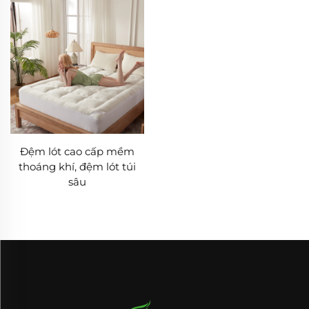
thường có thói quen cắn các sản phẩm chăn ga. Do
đó, tất cả các sản phẩm Chăn ga gối đệm cho Bé &
Trẻ em của chúng tôi đều tuân thủ các tiêu chuẩn an
toàn "vượt quá các yêu cầu quốc tế." Thứ nhất, về
việc lựa chọn vải, toàn bộ sản phẩm Chăn ga gối đệm
cho Bé & Trẻ em đều sử dụng chất liệu được chứng
nhận bởi OEKO-TEX® Standard 100 — một trong
Đệm lót cao cấp mềm
những tiêu chuẩn chứng nhận dệt may nghiêm ngặt
thoáng khí, đệm lót túi
sâu
nhất thế giới. Điều này có nghĩa là các loại vải này
không chứa bất kỳ hóa chất độc hại nào như chất
huỳnh quang, formaldehyde, kim loại nặng hay thuốc
nhuộm gây ung thư, đảm bảo an toàn tuyệt đối ngay
cả với trẻ sơ sinh tiếp xúc trong thời gian dài. Thứ hai,
về xử lý chi tiết, các góc của Chăn ga gối đệm cho Bé