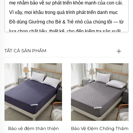
mẹ nhằm bảo vệ sự phát triển khỏe mạnh của con cái.
Vì vậy, mọi khâu trong quá trình phát triển danh mục
Đồ dùng Giường cho Bé & Trẻ nhỏ của chúng tôi — từ
lựa chọn chất liệu, thiết kế, cho đến kiểm tra sản xuất
— đều xoay quanh ba nguyên tắc cốt lõi: "an toàn cho
TẤT CẢ SẢN PHẨM
bé", "cha mẹ yên tâm" và "bé yêu thích". Danh mục
này đáp ứng nhu cầu ngủ của bé ở mọi giai đoạn phát
triển, bao gồm trẻ sơ sinh, trẻ tập đi, trẻ mẫu giáo và
trẻ đi học. Mỗi sản phẩm Đồ dùng Giường cho Bé &
Trẻ nhỏ đều được thiết kế như một người bảo vệ giấc
ngủ chất lượng cao cho bé và là lựa chọn đáng tin cậy
cho phụ huynh. Dù bạn đang tìm kiếm một tấm chăn
quấn mềm mại cho trẻ sơ sinh hay một bộ ga giường
vui nhộn cho bé mẫu giáo hiếu động, bạn đều có thể
Bảo vệ đệm thân thiện
Bảo Vệ Đệm Chống Thấm