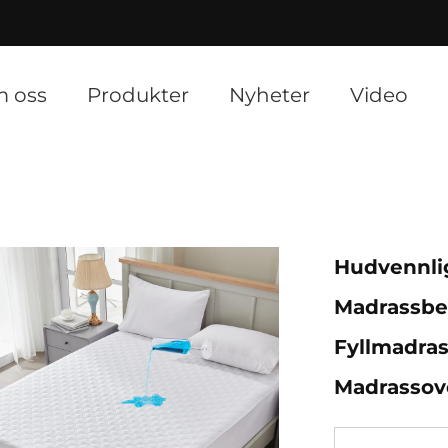
]
 oss
Produkter
Nyheter
Video
Hudvennli
Madrassbe
Fyllmadras
Madrassove