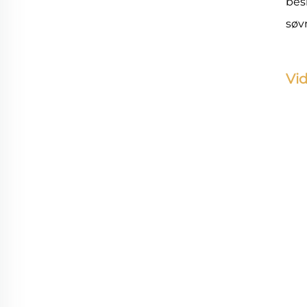
bes
søv
Vi