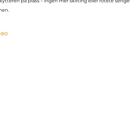
kytteren på plass – ingen mer skifting eller rotete senge
nen.
deo