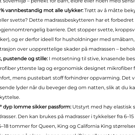
t sovemiljø – perfekt for barn, eldre eller noen med sensi
 % vannbestandig mot alle ulykker:
Trøtt av å måtte bek
 eller svette? Dette madrassbeskytteren har et forbedr
gjennomtrengelig barriere. Det stopper svette, kroppsvæ
kker), og er derfor ideell for husholdninger med småbarn,
strasjon over uopprettelige skader på madrassen – behol
, pustende og stille:
I motsetning til stive, knasende b
ofiber ytterste lag og ergonomisk designet mikrofiber fyl
fort, mens pustebart stoff forhindrer oppvarming. Det vik
sende lyder når du beveger deg om natten, slik at du kan 
kyttelse.
° dyp lomme sikker passform:
Utstyrt med høy elastisk s
rasser. Den kan brukes på madrasser i tykkelser fra 6–15 
6–18 tommer for Queen, King og California King størrelser.