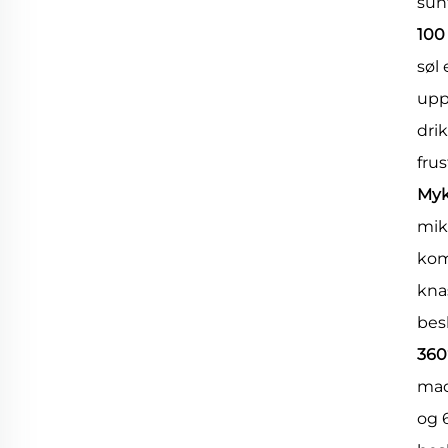
sun
100
søl
upp
dri
fru
Myk
mikr
kom
kna
bes
360
mad
og 