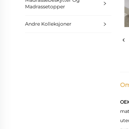
Madrassebeskytter Og
Madrassetopper
Andre Kolleksjoner
Om
OEK
mat
ute