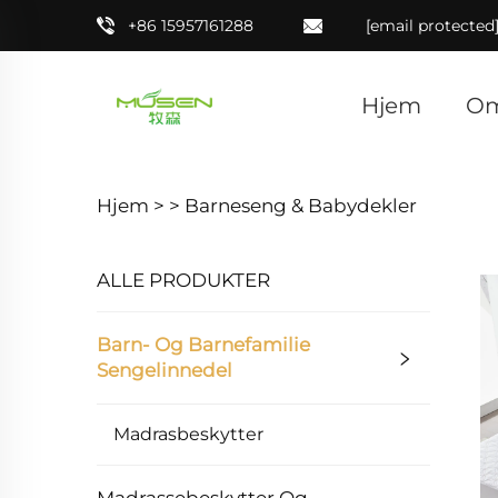
+86 15957161288
[email protected
Hjem
Om
Hjem >
>
Barneseng & Babydekler
ALLE PRODUKTER
Barn- Og Barnefamilie
Sengelinnedel
Madrasbeskytter