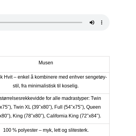
Musen
sk Hvit – enkel å kombinere med enhver sengetøy-
stil, fra minimalistisk til koselig.
 størrelsesrekkevidde for alle madrastyper: Twin
x75"), Twin XL (39"x80"), Full (54"x75"), Queen
x80"), King (78"x80"), California King (72"x84").
100 % polyester – myk, lett og slitesterk.