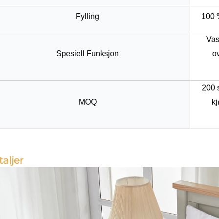
Fylling
100 %
Vas
Spesiell Funksjon
ov
200 s
MOQ
kj
aljer