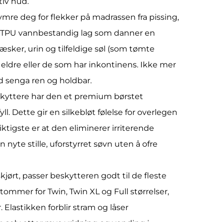
tiv hud.
ymre deg for flekker på madrassen fra pissing,
et TPU vannbestandig lag som danner en
sker, urin og tilfeldige søl (som tømte
 eldre eller de som har inkontinens. Ikke mer
d senga ren og holdbar.
eskyttere har den et premium børstet
l. Dette gir en silkebløt følelse for overlegen
tigste er at den eliminerer irriterende
nyte stille, uforstyrret søvn uten å ofre
kjørt, passer beskytteren godt til de fleste
tommer for Twin, Twin XL og Full størrelser,
 Elastikken forblir stram og låser