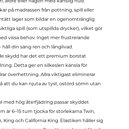
n, äldre eller någon med känslig hud.
ckar på madrassen från pottning, spill eller
tätt lager som bildar en ogenomtränglig
iktliga spill (som utspillda drycker), vilket gör
med vissa behov. Inget mer frustrerande
håll din säng ren och långlivad.
ande skydd har det ett premium borstat
ing. Detta ger en silkeslen känsla för
 överhettning. Allra viktigast eliminerar
så att du kan njuta av tyst, ostörd sömn utan
ol med hög återfjädring passar skyddet
m är 6–15 tum tjocka för storlekarna Twin,
 King och California King. Elastiken håller sig