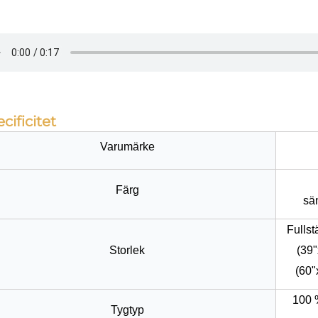
cificitet
Varumärke
Färg
sän
Fullst
Storlek
(39"
(60"
100 %
Tygtyp