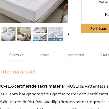
Varu
F
Förfrågan
Översikt
Video
Specificitet
Deta
 denna artikel
O-TEX-certifierade säkra material:
MUSEN:s vattentäta sä
erial som har genomgått rigorösa tester och certifiera
ebär att det är fritt från skadliga ämnen som tungmetalle