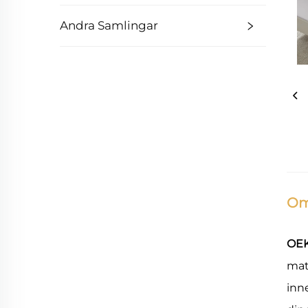
Andra Samlingar
Om
OEK
mat
inn