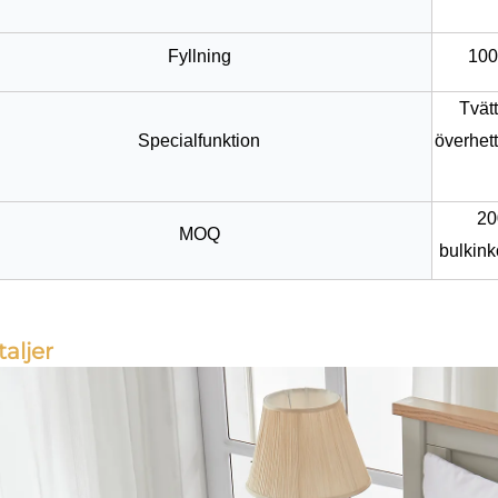
Fyllning
100
Tvätt
Specialfunktion
överhett
200
MOQ
bulkink
aljer