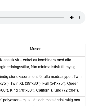
Musen
Klassisk vit – enkel att kombinera med alla
ginredningsstilar, från minimalistisk till mysig.
ändig storlekssortiment för alla madrastyper: Twin
x75"), Twin XL (39"x80"), Full (54"x75"), Queen
x80"), King (78"x80"), California King (72"x84").
 polyester – mjuk, lätt och motståndskraftig mot