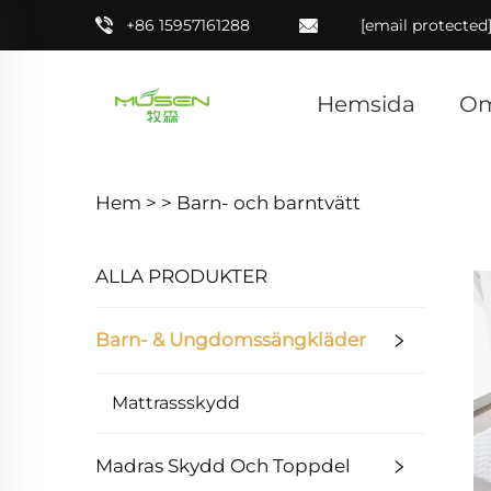
+86 15957161288
[email protected
Hemsida
Om
Hem >
>
Barn- och barntvätt
ALLA PRODUKTER
Barn- & Ungdomssängkläder
Mattrassskydd
Madras Skydd Och Toppdel