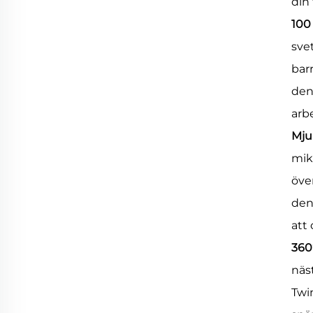
din
100
sve
barr
den
arb
Mju
mik
öve
den
att 
360
näs
Twin