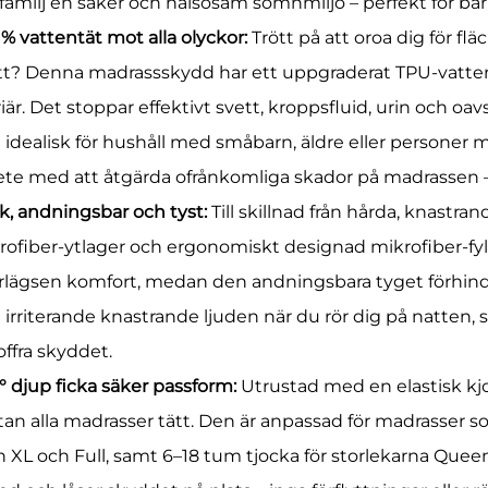
 familj en säker och hälsosam sömnmiljö – perfekt för bar
 % vattentät mot alla olyckor:
Trött på att oroa dig för flä
tt? Denna madrassskydd har ett uppgraderat TPU-vatten
iär. Det stoppar effektivt svett, kroppsfluid, urin och oavs
 idealisk för hushåll med småbarn, äldre eller personer 
ete med att åtgärda ofrånkomliga skador på madrassen – 
k, andningsbar och tyst:
Till skillnad från hårda, knastr
rofiber-ytlager och ergonomiskt designad mikrofiber-fylln
rlägsen komfort, medan den andningsbara tyget förhindrar
 irriterande knastrande ljuden när du rör dig på natten, 
offra skyddet.
° djup ficka säker passform:
Utrustad med en elastisk kj
tan alla madrasser tätt. Den är anpassad för madrasser so
 XL och Full, samt 6–18 tum tjocka för storlekarna Queen,