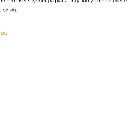
d och låser skyddet på plats – inga förflyttningar eller r
 på sig.
deo