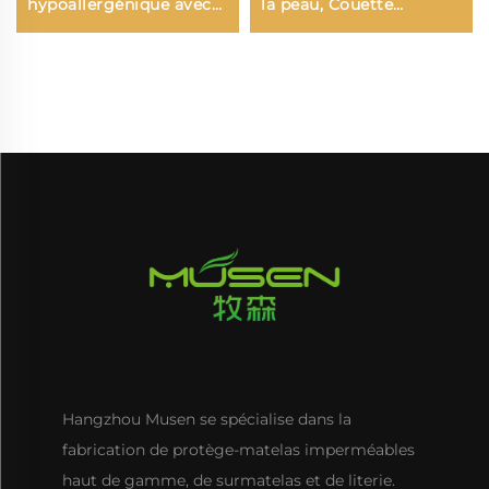
hypoallergénique avec
la peau, Couette
poches profondes (6 à 15
respirante avec
pouces), housse de
rembourrage souple,
matelas respirante pour
Housse de matelas
hôtel ou maison (Blanc)
profonde de 6'' à 18''
lavable en machine
(Gris)
Hangzhou Musen se spécialise dans la
fabrication de protège-matelas imperméables
haut de gamme, de surmatelas et de literie.