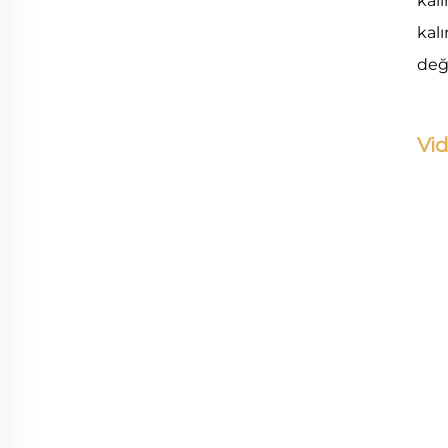
kalı
kal
değ
Vi