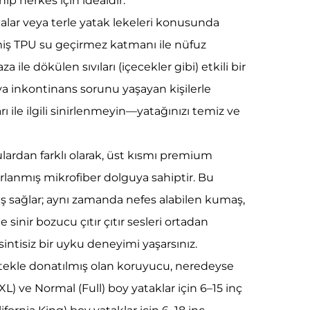
ip herkes için idealdir.
malar veya terle yatak lekeleri konusunda
miş TPU su geçirmez katmanı ile nüfuz
za ile dökülen sıvıları (içecekler gibi) etkili bir
eya inkontinans sorunu yaşayan kişilerle
arı ile ilgili sinirlenmeyin—yatağınızı temiz ve
culardan farklı olarak, üst kısmı premium
rlanmış mikrofiber dolguya sahiptir. Bu
ş sağlar; aynı zamanda nefes alabilen kumaş,
 sinir bozucu çıtır çıtır sesleri ortadan
intisiz bir uyku deneyimi yaşarsınız.
etekle donatılmış olan koruyucu, neredeyse
XL) ve Normal (Full) boy yataklar için 6–15 inç