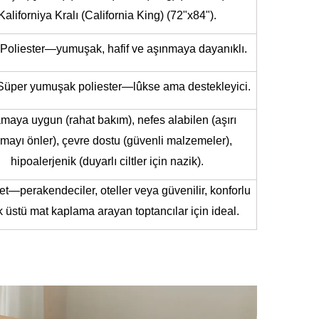
Kaliforniya Kralı (California King) (72"x84").
oliester—yumuşak, hafif ve aşınmaya dayanıklı.
üper yumuşak poliester—lûkse ama destekleyici.
maya uygun (rahat bakım), nefes alabilen (aşırı
nmayı önler), çevre dostu (güvenli malzemeler),
hipoalerjenik (duyarlı ciltler için nazik).
t—perakendeciler, oteller veya güvenilir, konforlu
k üstü mat kaplama arayan toptancılar için ideal.