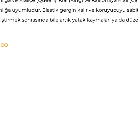
nlığa ve Kraliçe (Queen), Kral (King) ve Kaliforniya Kralı (Ca
ınlığa uyumludur. Elastik gergin kalır ve koruyucuyu sab
iştirmek sonrasında bile artık yatak kaymaları ya da düze
deo