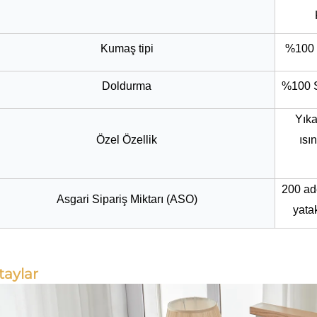
Kumaş tipi
%100 P
Doldurma
%100 S
Yıka
Özel Özellik
ısı
200 ade
Asgari Sipariş Miktarı (ASO)
yata
taylar