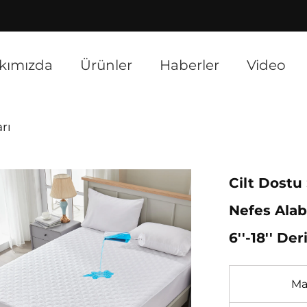
]
kımızda
Ürünler
Haberler
Video
rı
Cilt Dostu
Nefes Alab
6''-18'' De
Ma