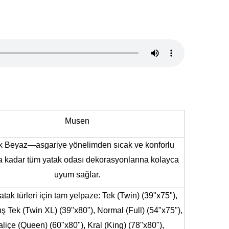
Musen
k Beyaz—asgariye yönelimden sıcak ve konforlu
ra kadar tüm yatak odası dekorasyonlarına kolayca
uyum sağlar.
tak türleri için tam yelpaze: Tek (Twin) (39"x75"),
ış Tek (Twin XL) (39"x80"), Normal (Full) (54"x75"),
aliçe (Queen) (60"x80"), Kral (King) (78"x80"),