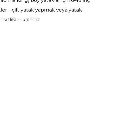
lifornia King) boy yataklar için 6–18 inç
itler—çift yatak yapmak veya yatak
nsizlikler kalmaz.