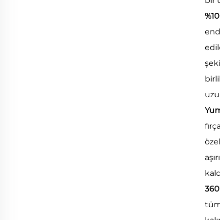
bir 
%10
end
edil
şeki
birl
uzu
Yum
fır
öze
aşır
kal
360
tüm 