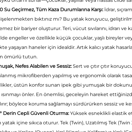
uyku ortamı sunar—çocuklar, yaşlılar veya hassas cilde sah
0 Su Geçirmez, Tüm Kaza Durumlarına Karşı:
İdrar, sıçra
işelenmekten bıktınız mı? Bu yatak koruyucu, geliştiril
emez bir bariyer oluşturur. Teri, vücut sıvılarını, idrarı ve ka
lde engeller ve özellikle küçük çocuklar, yaşlı bireyler v
ikte yaşayan haneler için idealdir. Artık kalıcı yatak hasarl
n ömürlü tutun.
uşak, Nefes Alabilen ve Sessiz:
Sert ve çıtır çıtır koruyu
çalanmış mikrofiberden yapılmış ve ergonomik olarak tasa
llikler, üstün konfor sunan ipek gibi yumuşak bir dokunu
ı ısınmayı önler. En önemlisi, geceleyin hareket ettiğinizde
dırır; böylece koruma sağlamayı sürdürürken sessiz ve kes
° Derin Cepli Güvenli Oturma:
Yüksek esneklikli elastik 
yatak içine sıkıca oturur. Tek (Twin), Uzatılmış Tek (Twin 