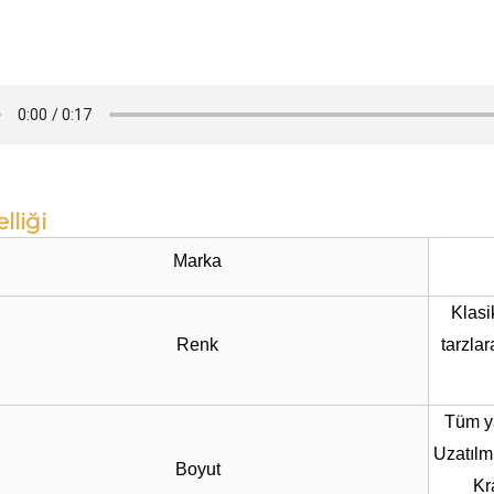
lliği
Marka
Klasi
Renk
tarzla
Tüm ya
Uzatılm
Boyut
Kr