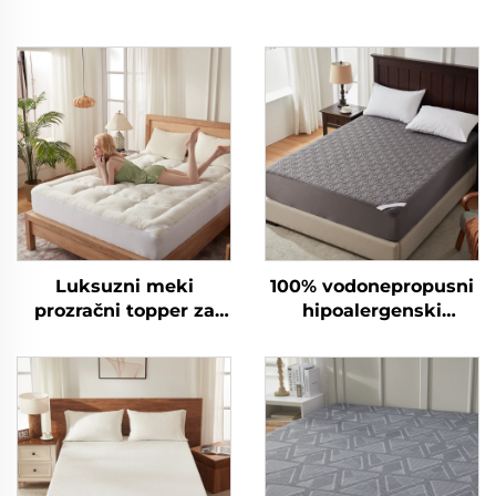
Luksuzni meki
100% vodonepropusni
prozračni topper za
hipoalergenski
madrac, duboki
pokrivač za madrac s
čuvelac za madrac
dubokim džepovima
6-15 inča, disajni
pokrivač za madrac za
hotel i kuću (siva)