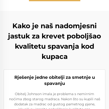
Kako je naš nadomjesni
jastuk za krevet poboljšao
kvalitetu spavanja kod
kupaca
Rješenje jedne obitelji za smetnje u
spavanju
Obitelj Johnson imala je problema s nemirnim
noćima zbog starog madraca. Nakon što su kupili naš
dodatak za madrac od gustog pametnog pjene,