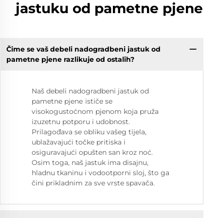
jastuku od pametne pjenе
Čime se vaš debeli nadogradbeni jastuk od
pametne pjenе razlikuje od ostalih?
Naš debeli nadogradbeni jastuk od
pametne pjenе ističe se
visokogustoćnom pjenom koja pruža
izuzetnu potporu i udobnost.
Prilagođava se obliku vašeg tijela,
ublažavajući točke pritiska i
osiguravajući opušten san kroz noć.
Osim toga, naš jastuk ima disajnu,
hladnu tkaninu i vodootporni sloj, što ga
čini prikladnim za sve vrste spavača.