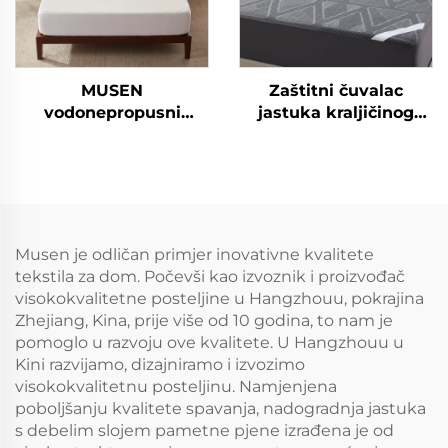
MUSEN
Zaštitni čuvalac
vodonepropusni
jastuka kraljičinog
čuvalac madraca,
formata vodootporan i
disajuci tihi pokrov za
disajan – hipoalergijski
madrac za visine
tihi protektni pokrivač
6"-18", mekani disajuci
s dubokim džepovima
uložak za madrac koji
od 6" do 18" za kuću,
se može prati u perilici
spavaću sobu, hotel
Musen je odličan primjer inovativne kvalitete
rublja
(siva boja)
tekstila za dom. Počevši kao izvoznik i proizvođač
visokokvalitetne posteljine u Hangzhouu, pokrajina
Zhejiang, Kina, prije više od 10 godina, to nam je
pomoglo u razvoju ove kvalitete. U Hangzhouu u
Kini razvijamo, dizajniramo i izvozimo
visokokvalitetnu posteljinu. Namjenjena
poboljšanju kvalitete spavanja, nadogradnja jastuka
s debelim slojem pametne pjenе izrađena je od