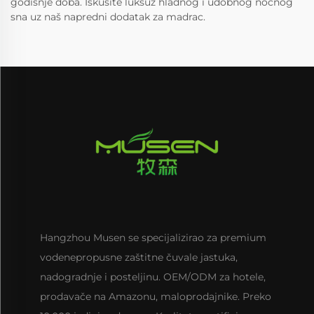
godišnje doba. Iskusite luksuz hladnog i udobnog noćnog
sna uz naš napredni dodatak za madrac.
Hangzhou Musen se specijalizirao za premium
vodenepropusne zaštitne čuvale jastuka,
nadogradnje i posteljinu. OEM/ODM za hotele,
prodavače na Amazonu, maloprodajnike. Preko