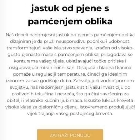
jastuk od pjene s
pamćenjem oblika
Naš debeli nadomjesni jastuk od pjene s pamćenjem oblika
dizajniran je da pruži neusporedivu podršku i udobnost,
transformirajući vaše iskustvo spavanja. Izrađen od visoko-
gusto pjenaste mase s pamćenjem oblika, prilagođava se
konturama vašeg tijela, ublažavajući točke pritiska i
osiguravajući miran noćni san. Disajuća i hladna tkanina
pomaže u regulaciji temperature, čineći ga idealnim
izborom za sve godišnje doba. Zahvaljujući vodootpornom
svojstvu, naš nadomjesni jastuk štiti vašu investiciju od
prolivenih tekućina i nesreća, što ga čini savršenim za
obitelji i vlasnike kućnih ljubimaca. Iskusite luksuz kreveta
visoke klase za djelomičnu cijenu, istovremeno produljujući
vijek trajanja vašeg postojećeg kreveta.
ZATRAŽI PONUDU