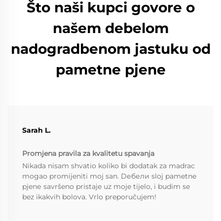
Što naši kupci govore o
našem debelom
nadogradbenom jastuku od
pametne pjenе
Sarah L.
Promjena pravila za kvalitetu spavanja
Nikada nisam shvatio koliko bi dodatak za madrac
mogao promijeniti moj san. Dебели sloj pametne
pjenе savršeno pristaje uz moje tijelo, i budim se
bez ikakvih bolova. Vrlo preporučujem!