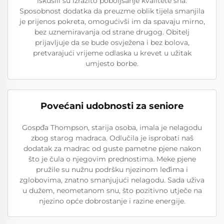
iskusili su izrazito poboljšanje kvalitete sna.
Sposobnost dodatka da preuzme oblik tijela smanjila
je prijenos pokreta, omogućivši im da spavaju mirno,
bez uznemiravanja od strane drugog. Obitelj
prijavljuje da se bude osvježena i bez bolova,
pretvarajući vrijeme odlaska u krevet u užitak
umjesto borbe.
Povećani udobnosti za seniore
Gospđa Thompson, starija osoba, imala je nelagodu
zbog starog madraca. Odlučila je isprobati naš
dodatak za madrac od guste pametne pjene nakon
što je čula o njegovim prednostima. Meke pjene
pružile su nužnu podršku njezinom leđima i
zglobovima, znatno smanjujući nelagodu. Sada uživa
u dužem, neometanom snu, što pozitivno utječe na
njezino opće dobrostanje i razine energije.