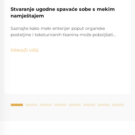
Stvaranje ugodne spavaće sobe s mekim
namještajem
Saznajte kako meki enterijer poput organske
posteljine i teksturiranih tkanina može poboljšati
kvalitetu sna i emocionalno zdravlje. Već danas
stvorite smirujući, ugodan oazis u spavaćoj sobi.
PRIKAŽI VIŠE