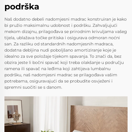
podrška
Naš dodatno debeli nadomjesni madrac konstruiran je kako
bi pružio maksimalnu udobnost i podršku. Zahvaljujući
mekom dizajnu, prilagođava se prirodnim krivuljama vašeg
tijela, ublažava točke pritiska i osigurava odmoran noćni
san. Za razliku od standardnih nadomjesnih madraca,
dodatna debljina nudi poboljšano amortiziranje koje je
idealno za sve položaje tijekom spavanja. To znači da, bez
obzira jeste li bočni spavač koji treba olakšanje u području
ramena ili spavač na leđima koji zahtijeva lumbalnu
podršku, naš nadomjesni madrac se prilagođava vašim
potrebama, osiguravajući da se probudite osvježeni i
spremni suočiti se s danom.