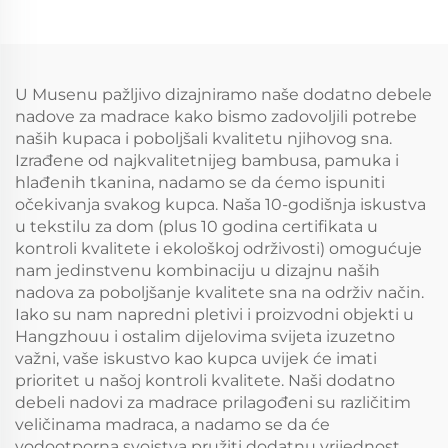
za madrac
6"-15", 3D zračna
tkanina za madrac,
tihi, perilom otporan
za spavaću sobu, hotel
U Musenu pažljivo dizajniramo naše dodatno debele
(siva boja)
nadove za madrace kako bismo zadovoljili potrebe
naših kupaca i poboljšali kvalitetu njihovog sna.
Izrađene od najkvalitetnijeg bambusa, pamuka i
hlađenih tkanina, nadamo se da ćemo ispuniti
očekivanja svakog kupca. Naša 10-godišnja iskustva
u tekstilu za dom (plus 10 godina certifikata u
kontroli kvalitete i ekološkoj održivosti) omogućuje
nam jedinstvenu kombinaciju u dizajnu naših
nadova za poboljšanje kvalitete sna na održiv način.
Iako su nam napredni pletivi i proizvodni objekti u
Hangzhouu i ostalim dijelovima svijeta izuzetno
važni, vaše iskustvo kao kupca uvijek će imati
prioritet u našoj kontroli kvalitete. Naši dodatno
debeli nadovi za madrace prilagođeni su različitim
veličinama madraca, a nadamo se da će
vodootporna svojstva pružiti dodatnu vrijednost