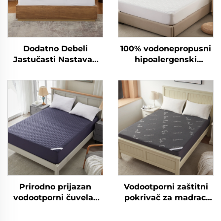
Dodatno Debeli
100% vodonepropusni
Jastučasti Nastavak
hipoalergenski
za Madrac za Hotel
pokrivač za madrac s
Prozračan Puhavi
dubokim džepovima
Mecka Nastavka za
6-15 inča, disajni
Madrac s Elastičnim
pokrivač za madrac za
Džepovima do 15 Inča
hotel i kuću (bijela)
Prirodno prijazan
Vodootporni zaštitni
vodootporni čuvelac
pokrivač za madrac,
za madrac, prozračan
pleteni čehol od
meki punjeni čuvelac
bambusa debljine