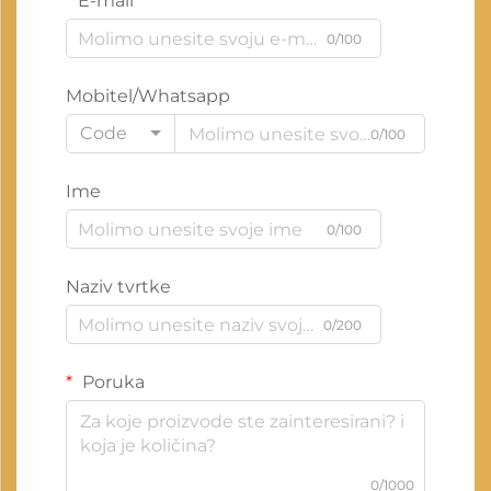
E-mail
0/100
Mobitel/Whatsapp
Code
0/100
Ime
0/100
Naziv tvrtke
0/200
Poruka
0/1000