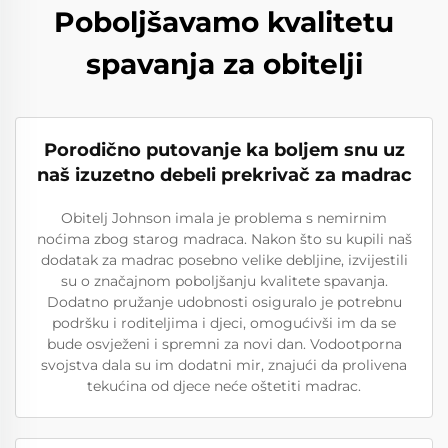
Poboljšavamo kvalitetu
spavanja za obitelji
Porodično putovanje ka boljem snu uz
naš izuzetno debeli prekrivač za madrac
Obitelj Johnson imala je problema s nemirnim
noćima zbog starog madraca. Nakon što su kupili naš
dodatak za madrac posebno velike debljine, izvijestili
su o značajnom poboljšanju kvalitete spavanja.
Dodatno pružanje udobnosti osiguralo je potrebnu
podršku i roditeljima i djeci, omogućivši im da se
bude osvježeni i spremni za novi dan. Vodootporna
svojstva dala su im dodatni mir, znajući da prolivena
tekućina od djece neće oštetiti madrac.