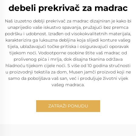
debeli prekrivač za madrac
Naš izuzetno deblji prekrivač za madrac dizajniran je kako bi
unaprijedio vaše iskustvo spavanja, pružajući bez premca
podršku i udobnost. Izrađen od visokokvalitetnih materijala,
karakterizira ga luksuzna debljina koja slijedi konture vašeg
tijela, ublažavajući točke pritiska i osiguravajući oporavak
tijekom noći. Vodootporne osobine štite vaš madrac od
prolivenog pića i mrlja, dok disajna tkanina održava
hladnoću tijekom cijele noći. S više od 10 godina stručnosti
u proizvodnji tekstila za dom, Musen jamči proizvod koji ne
samo da poboljšava vaš san, već i produljuje životni vijek
vašeg madraca.
ZATRAŽI PONUDU