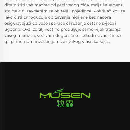
dizajn štiti vaš madrac od prolivenog pića, mrlja i alergena,
što ga čini savršenim za obitelji i pojedince. Pokrivač koji se
lako čisti omogućuje održavanje higijene bez napora,
osiguravajući da vaše spavaće okruženje ostane svježe i
ugodno. Ova izdržljivost ne produljuje samo vijek trajanja
vašeg madraca, već vam dugoročno i uštedi novac, čineći
ga pametnom investicijom za svakog vlasnika kuće.