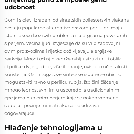
umjetnog puhu za hipoalergenu
udobnost
Gornji slojevi izrađeni od sintetskih poliesterskih vlakana
postaju popularne alternative pravom perju jer imaju
istu mekoću bez svih problema s alergijama povezanih
s perjem. Većina ljudi izvješćuje da su vrlo zadovoljni
ovim proizvodima i rijetko doživljavaju alergijske
reakcije. Mnogi od njih zadrže rahlju strukturu i oblik
otprilike dvije godine, više ili manje, ovisno o učestalosti
korištenja. Osim toga, ove sintetske ispune se obično
mogu staviti ravno u perilicu rublja, što čini čišćenje
mnogo jednostavnijim u usporedbi s tradicionalnim
opcijama punjenim perjem koje se nakon vremena
skuplja i počinje mirisati ako se ne održava
odgovarajuće.
Hlađenje tehnologijama u