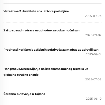
kvržicama (siva)
madrac za hotel i kuću
(siva)
Veza između kvalitete sna i izbora posteljine
2025-09-04
Zašto su nadmadraca neophodne za dobar noćni san
2025-09-02
Prednosti korištenja zaštitnih pokrivača za madrac za zdraviji san
2025-09-01
Hangzhou Musen: Sijanje na izložbama kućnog tekstila uz
globalno stručno znanje
2025-07-08
Čarobno putovanje u Tajland
2025-06-10