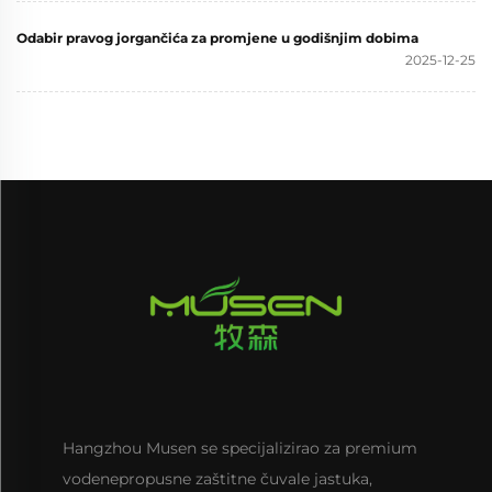
Odabir pravog jorgančića za promjene u godišnjim dobima
2025-12-25
Hangzhou Musen se specijalizirao za premium
vodenepropusne zaštitne čuvale jastuka,