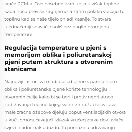
kraće PCM-a. Ove posebne tvari upijaju višak topline
kada noću previše zagrijemo, a zatim polako vraćaju tu
toplinu kad se naše tijelo ohladi kasnije. To stvara
ujednačeniji spavaći okoliš bez naglih promjena
temperature.
Regulacija temperature u pjeni s
memorijom oblika i poliuretanskoj
pjeni putem struktura s otvorenim
stanicama
Najnoviji jastuci za madrace od pjene s pamćenjem
oblika i poliuretanske pjenе koriste tehnologiju
otvorenih ćelija kako bi se borili protiv neprijatnog
zadržavanja topline kojeg svi mrzimo. U osnovi, ove
male zračne džepove djeluju poput ventilacijskih otvora
u kući, omogućavajući izlazak vrućeg zraka dok uvlače
svježi hladni zrak odozdo. To pomaže u održavanju