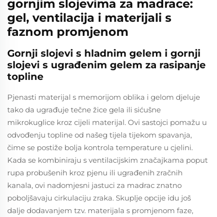
gornjim slojevima za madrace:
gel, ventilacija i materijali s
faznom promjenom
Gornji slojevi s hladnim gelem i gornji
slojevi s ugrađenim gelem za rasipanje
topline
Pjenasti materijal s memorijom oblika i gelom djeluje
tako da ugrađuje tečne žice gela ili sićušne
mikrokuglice kroz cijeli materijal. Ovi sastojci pomažu u
odvođenju topline od našeg tijela tijekom spavanja,
čime se postiže bolja kontrola temperature u cjelini.
Kada se kombiniraju s ventilacijskim značajkama poput
rupa probušenih kroz pjenu ili ugrađenih zračnih
kanala, ovi nadomjesni jastuci za madrac znatno
poboljšavaju cirkulaciju zraka. Skuplje opcije idu još
dalje dodavanjem tzv. materijala s promjenom faze,