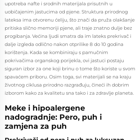
upotreba nafte i srodnih materijala prisutnih u
uobičajenim jastucima od pjene. Struktura prirodnog
lateksa ima otvorenu ćeliju, što znači da pruža olakšanje
pritiska slično memoriji pjene, ali traje znatno dulje bez
progibanja. Većina ljudi smatra da im lateks prekrivač i
dalje izgleda odlično nakon otprilike 8 do 10 godina
korištenja. Kada se kombiniraju s pamučnim
pokrivačima organskog porijekla, ovi jastuci postaju
siguran izbor za one koji brinu o tome što koriste u svom
spavaćem priboru. Osim toga, svi materijali se na kraju
životnog ciklusa prirodno razgrađuju, čineći ih dobrim
izborom kako za kvalitetu sna tako i za zdravlje planeta.
Meke i hipoalergene
nadogradnje: Pero, puh i
zamjena za puh