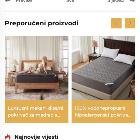
Previše
Sljedeći
Sve
Preporučeni proizvodi
Luksuzni mekani disajni
100% vodonepropusni
pokrivač za madrac s
hipoalergenski pokrivač
dubokim džepovima
za madrac s dubokim
protiv bolova u leđima
džepovima 6-15 inča,
hladnjak od bambusa s
disajni pokrivač za
Najnovije vijesti