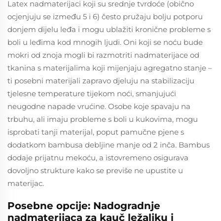
Latex nadmaterijaci koji su srednje tvrdoće (obično
ocjenjuju se između 5 i 6) često pružaju bolju potporu
donjem dijelu leđa i mogu ublažiti kronične probleme s
boli u leđima kod mnogih ljudi. Oni koji se noću bude
mokri od znoja mogli bi razmotriti nadmaterijace od
tkanina s materijalima koji mijenjaju agregatno stanje –
ti posebni materijali zapravo djeluju na stabilizaciju
tjelesne temperature tijekom noći, smanjujući
neugodne napade vrućine. Osobe koje spavaju na
trbuhu, ali imaju probleme s boli u kukovima, mogu
isprobati tanji materijal, poput pamučne pjenе s
dodatkom bambusa debljine manje od 2 inča. Bambus
dodaje prijatnu mekoću, a istovremeno osigurava
dovoljno strukture kako se previše ne upustite u
materijac.
Posebne opcije: Nadogradnje
nadmaterijaca za kauč ležaljku i