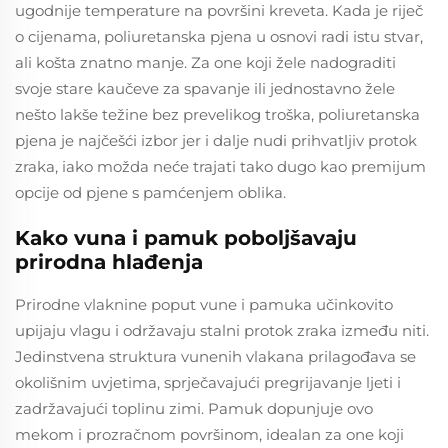
ugodnije temperature na površini kreveta. Kada je riječ
o cijenama, poliuretanska pjena u osnovi radi istu stvar,
ali košta znatno manje. Za one koji žele nadograditi
svoje stare kaučeve za spavanje ili jednostavno žele
nešto lakše težine bez prevelikog troška, poliuretanska
pjena je najčešći izbor jer i dalje nudi prihvatljiv protok
zraka, iako možda neće trajati tako dugo kao premijum
opcije od pjenе s pamćenjem oblika.
Kako vuna i pamuk poboljšavaju
prirodna hlađenja
Prirodne vlaknine poput vune i pamuka učinkovito
upijaju vlagu i održavaju stalni protok zraka između niti.
Jedinstvena struktura vunenih vlakana prilagođava se
okolišnim uvjetima, sprječavajući pregrijavanje ljeti i
zadržavajući toplinu zimi. Pamuk dopunjuje ovo
mekom i prozračnom površinom, idealan za one koji