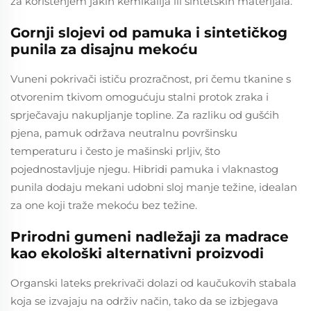
za korištenjem jakih kemikalija ili sintetskih materijala.
Gornji slojevi od pamuka i sintetičkog
punila za disajnu mekoću
Vuneni pokrivači ističu prozračnost, pri čemu tkanine s
otvorenim tkivom omogućuju stalni protok zraka i
sprječavaju nakupljanje topline. Za razliku od gušćih
pjena, pamuk održava neutralnu površinsku
temperaturu i često je mašinski prljiv, što
pojednostavljuje njegu. Hibridi pamuka i vlaknastog
punila dodaju mekani udobni sloj manje težine, idealan
za one koji traže mekoću bez težine.
Prirodni gumeni nadležaji za madrace
kao ekološki alternativni proizvodi
Organski lateks prekrivači dolazi od kaučukovih stabala
koja se izvajaju na održiv način, tako da se izbjegava