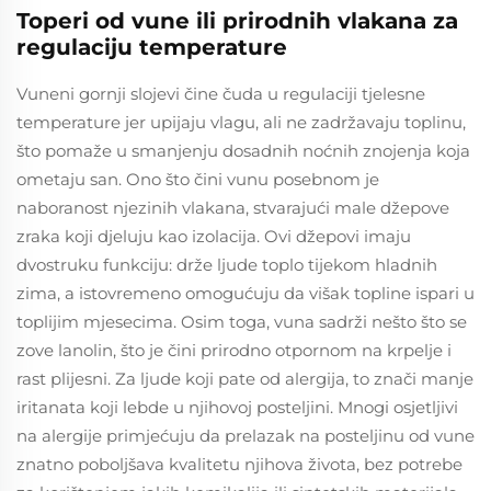
Toperi od vune ili prirodnih vlakana za
regulaciju temperature
Vuneni gornji slojevi čine čuda u regulaciji tjelesne
temperature jer upijaju vlagu, ali ne zadržavaju toplinu,
što pomaže u smanjenju dosadnih noćnih znojenja koja
ometaju san. Ono što čini vunu posebnom je
naboranost njezinih vlakana, stvarajući male džepove
zraka koji djeluju kao izolacija. Ovi džepovi imaju
dvostruku funkciju: drže ljude toplo tijekom hladnih
zima, a istovremeno omogućuju da višak topline ispari u
toplijim mjesecima. Osim toga, vuna sadrži nešto što se
zove lanolin, što je čini prirodno otpornom na krpelje i
rast plijesni. Za ljude koji pate od alergija, to znači manje
iritanata koji lebde u njihovoj posteljini. Mnogi osjetljivi
na alergije primjećuju da prelazak na posteljinu od vune
znatno poboljšava kvalitetu njihova života, bez potrebe