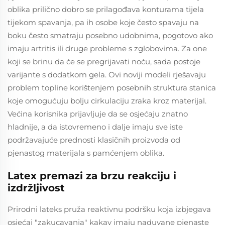
oblika prilično dobro se prilagođava konturama tijela
tijekom spavanja, pa ih osobe koje često spavaju na
boku često smatraju posebno udobnima, pogotovo ako
imaju artritis ili druge probleme s zglobovima. Za one
koji se brinu da će se pregrijavati noću, sada postoje
varijante s dodatkom gela. Ovi noviji modeli rješavaju
problem topline korištenjem posebnih struktura stanica
koje omogućuju bolju cirkulaciju zraka kroz materijal.
Većina korisnika prijavljuje da se osjećaju znatno
hladnije, a da istovremeno i dalje imaju sve iste
podržavajuće prednosti klasičnih proizvoda od
pjenastog materijala s pamćenjem oblika.
Latex premazi za brzu reakciju i
izdržljivost
Prirodni lateks pruža reaktivnu podršku koja izbjegava
osjećaj "zakucavanja" kakav imaju naduvane pjenaste