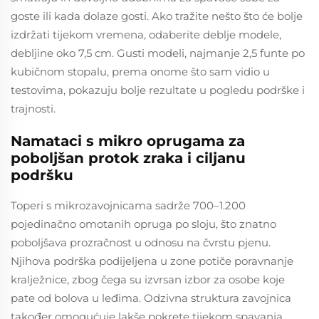
goste ili kada dolaze gosti. Ako tražite nešto što će bolje
izdržati tijekom vremena, odaberite deblje modele,
debljine oko 7,5 cm. Gusti modeli, najmanje 2,5 funte po
kubičnom stopalu, prema onome što sam vidio u
testovima, pokazuju bolje rezultate u pogledu podrške i
trajnosti.
Namataci s mikro oprugama za
poboljšan protok zraka i ciljanu
podršku
Toperi s mikrozavojnicama sadrže 700–1.200
pojedinačno omotanih opruga po sloju, što znatno
poboljšava prozračnost u odnosu na čvrstu pjenu.
Njihova podrška podijeljena u zone potiče poravnanje
kralježnice, zbog čega su izvrsan izbor za osobe koje
pate od bolova u leđima. Odzivna struktura zavojnica
također omogućuje lakše pokrete tijekom spavanja,