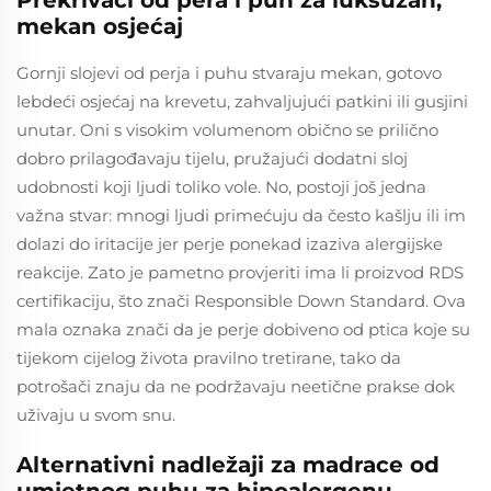
Prekrivači od pera i puh za luksuzan,
mekan osjećaj
Gornji slojevi od perja i puhu stvaraju mekan, gotovo
lebdeći osjećaj na krevetu, zahvaljujući patkini ili gusjini
unutar. Oni s visokim volumenom obično se prilično
dobro prilagođavaju tijelu, pružajući dodatni sloj
udobnosti koji ljudi toliko vole. No, postoji još jedna
važna stvar: mnogi ljudi primećuju da često kašlju ili im
dolazi do iritacije jer perje ponekad izaziva alergijske
reakcije. Zato je pametno provjeriti ima li proizvod RDS
certifikaciju, što znači Responsible Down Standard. Ova
mala oznaka znači da je perje dobiveno od ptica koje su
tijekom cijelog života pravilno tretirane, tako da
potrošači znaju da ne podržavaju neetične prakse dok
uživaju u svom snu.
Alternativni nadležaji za madrace od