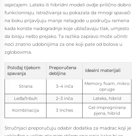
osjećajem. Lateks ili hibridni modeli ovdje prilično dobro
funkcioniraju. Istraživanja su pokazala da mnogi spavači
na boku prijavljuju manje nelagode u području ramena
kada koriste nadogradnje koje ublažavaju tlak, umjesto
da biraju nešto prejako. Ta razlika zapravo može učiniti
noći znatno udobnijima za one koji pate od bolova u
zglobovima.
Položaj tijekom
Preporučena
Idealni materijali
spavanja
debljina
Memory foam, mikro
Strana
3–4 inča
opruge
Leđa/trbuh
2–3 inča
Lateks, hibrid
Gel-impregnirana
Kombinacija
3 Inches
pjena, hibrid
Stručnjaci preporučuju odabir dodatka za madrac koji je
usklađen s vašim glavnim stilom spavanja kako bi se