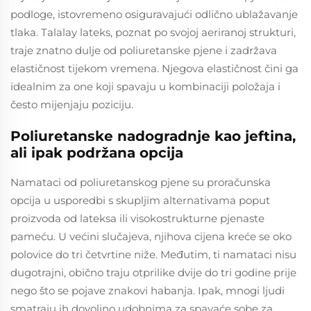
podloge, istovremeno osiguravajući odlično ublažavanje
tlaka. Talalay lateks, poznat po svojoj aeriranoj strukturi,
traje znatno dulje od poliuretanske pjenе i zadržava
elastičnost tijekom vremena. Njegova elastičnost čini ga
idealnim za one koji spavaju u kombinaciji položaja i
često mijenjaju poziciju.
Poliuretanske nadogradnje kao jeftina,
ali ipak podržana opcija
Namataci od poliuretanskog pjene su proračunska
opcija u usporedbi s skupljim alternativama poput
proizvoda od lateksa ili visokostrukturne pjenaste
pameću. U većini slučajeva, njihova cijena kreće se oko
polovice do tri četvrtine niže. Međutim, ti namataci nisu
dugotrajni, obično traju otprilike dvije do tri godine prije
nego što se pojave znakovi habanja. Ipak, mnogi ljudi
smatraju ih dovoljno udobnima za spavaće sobe za