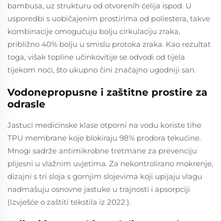
bambusa, uz strukturu od otvorenih ćelija ispod. U
usporedbi s uobičajenim prostirima od poliestera, takve
kombinacije omogućuju bolju cirkulaciju zraka,
približno 40% bolju u smislu protoka zraka. Kao rezultat
toga, višak topline učinkovitije se odvodi od tijela
tijekom noći, što ukupno čini značajno ugodniji san.
Vodonepropusne i zaštitne prostire za
odrasle
Jastuci medicinske klase otporni na vodu koriste tihe
TPU membrane koje blokiraju 98% prodora tekućine.
Mnogi sadrže antimikrobne tretmane za prevenciju
plijesni u vlažnim uvjetima. Za nekontrolirano mokrenje,
dizajni s tri sloja s gornjim slojevima koji upijaju vlagu
nadmašuju osnovne jastuke u trajnosti i apsorpciji
(Izvješće o zaštiti tekstila iz 2022.).