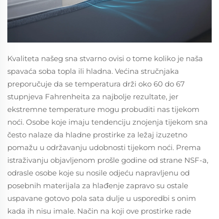
Kvaliteta našeg sna stvarno ovisi o tome koliko je naša
spavaća soba topla ili hladna. Većina stručnjaka
preporučuje da se temperatura drži oko 60 do 67
stupnjeva Fahrenheita za najbolje rezultate, jer
ekstremne temperature mogu probuditi nas tijekom
noći. Osobe koje imaju tendenciju znojenja tijekom sna
često nalaze da hladne prostirke za ležaj izuzetno
pomažu u održavanju udobnosti tijekom noći. Prema
istraživanju objavljenom prošle godine od strane NSF-a,
odrasle osobe koje su nosile odjeću napravljenu od
posebnih materijala za hlađenje zapravo su ostale
uspavane gotovo pola sata dulje u usporedbi s onim
kada ih nisu imale. Način na koji ove prostirke rade