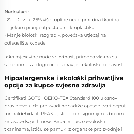
Nedostaci
:
• Zadržavaju 25% više topline nego prirodna tkanina
• Tijekom pranja otpuštaju mikroplastiku
• Manje biološki razgradiv, povećava utjecaj na
odlagališta otpada
Iako mješavine nude vrijednost, prirodna vlakna su
superiorna za dugoročno zdravlje i ekološku održivost.
Hipoalergenske i ekološki prihvatljive
opcije za kupce svjesne zdravlja
Certifikati GOTS i OEKO-TEX Standard 100 u osnovi
provjeravaju da proizvodi ne sadrže opasne tvari poput
formaldehida ili PFAS-a, što ih čini sigurnijim izborom
za osobe koje ih nose. Kada je riječ o ekološkim
tkaninama, ističu se pamuk iz organske proizvodnje i