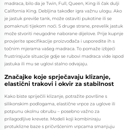
madraca, bilo da je Twin, Full, Queen, King ili čak dulji
California King. Debljina također igra važnu ulogu. Ako
je jastuk previše tank, može ostaviti pukotine ili se
pomaknuti tijekom noći. S druge strane, prevelik jastuk
može stvoriti neugodne naborane dijelove. Prije kupnje
provjerite specifikacije proizvođača i usporedite ih s
točnim mjerama vašeg madraca. To pomaže izbjeći
frustrirajuće situacije gdje se rubovi madraca vide ispod
jastuka ili mu se uglovi stalno odvajaju.
Značajke koje sprječavaju klizanje,
elastični trakovi i okvir za stabilnost
Kako biste spriječili klizanje, potražite površine s
silikonskim podlogama, elastične vrpce za uglove ili
potpunu okolnu obrubu – posebno važno za
prilagodljive krevete. Modeli koji kombiniraju
protuklizne baze s pričvršćenim vrpcama smanjuju