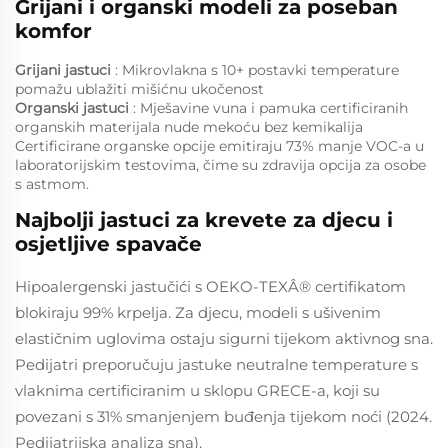
Grijani i organski modeli za poseban
komfor
Grijani jastuci
: Mikrovlakna s 10+ postavki temperature
pomažu ublažiti mišićnu ukočenost
Organski jastuci
: Mješavine vuna i pamuka certificiranih
organskih materijala nude mekoću bez kemikalija
Certificirane organske opcije emitiraju 73% manje VOC-a u
laboratorijskim testovima, čime su zdravija opcija za osobe
s astmom.
Najbolji jastuci za krevete za djecu i
osjetljive spavače
Hipoalergenski jastučići s OEKO-TEXÂ® certifikatom
blokiraju 99% krpelja. Za djecu, modeli s ušivenim
elastičnim uglovima ostaju sigurni tijekom aktivnog sna.
Pedijatri preporučuju jastuke neutralne temperature s
vlaknima certificiranim u sklopu GRECE-a, koji su
povezani s 31% smanjenjem buđenja tijekom noći (2024.
Pedijatrijska analiza sna).