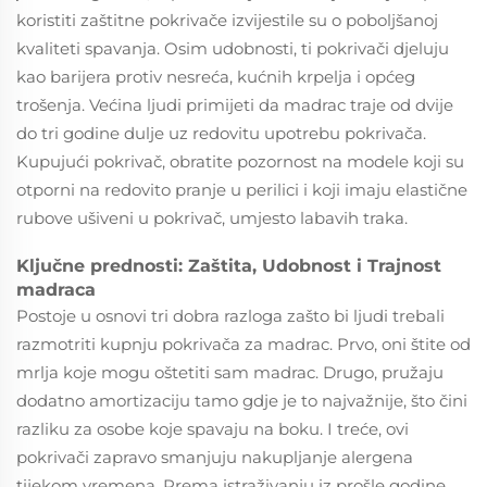
koristiti zaštitne pokrivače izvijestile su o poboljšanoj
kvaliteti spavanja. Osim udobnosti, ti pokrivači djeluju
kao barijera protiv nesreća, kućnih krpelja i općeg
trošenja. Većina ljudi primijeti da madrac traje od dvije
do tri godine dulje uz redovitu upotrebu pokrivača.
Kupujući pokrivač, obratite pozornost na modele koji su
otporni na redovito pranje u perilici i koji imaju elastične
rubove ušiveni u pokrivač, umjesto labavih traka.
Ključne prednosti: Zaštita, Udobnost i Trajnost
madraca
Postoje u osnovi tri dobra razloga zašto bi ljudi trebali
razmotriti kupnju pokrivača za madrac. Prvo, oni štite od
mrlja koje mogu oštetiti sam madrac. Drugo, pružaju
dodatno amortizaciju tamo gdje je to najvažnije, što čini
razliku za osobe koje spavaju na boku. I treće, ovi
pokrivači zapravo smanjuju nakupljanje alergena
tijekom vremena. Prema istraživanju iz prošle godine