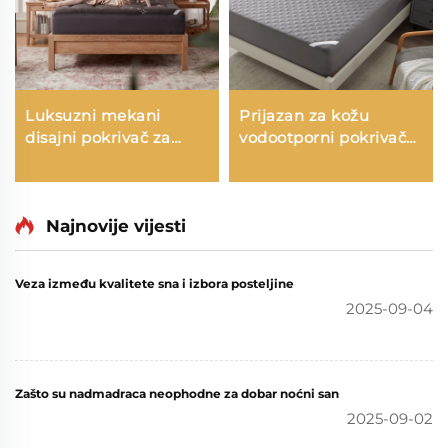
Luksuzni mekani
Prijazan za kožu
disajni pokrivač za
vodootporni pokrivač
madrac s dubokim
za madrac, disajni
džepovima protiv
meki punjeni pokrivač
bolova u leđima
za madrac, 6''-18''
hladnjak od bambusa
Najnovije vijesti
duboki džep za
s kvržicama (siva)
pokrivač za madrac
(siva)
Veza između kvalitete sna i izbora posteljine
2025-09-04
Zašto su nadmadraca neophodne za dobar noćni san
2025-09-02