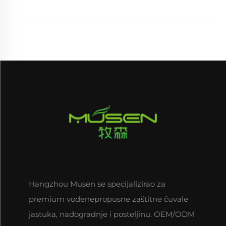
Hangzhou Musen se specijalizirao za
premium vodenepropusne zaštitne čuvale
jastuka, nadogradnje i posteljinu. OEM/ODM