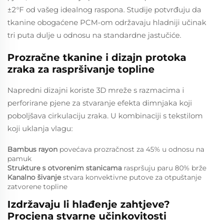
±2°F od vašeg idealnog raspona. Studije potvrđuju da
tkanine obogaćene PCM-om održavaju hladniji učinak
tri puta dulje u odnosu na standardne jastučiće.
Prozračne tkanine i dizajn protoka
zraka za raspršivanje topline
Napredni dizajni koriste 3D mreže s razmacima i
perforirane pjenе za stvaranje efekta dimnjaka koji
poboljšava cirkulaciju zraka. U kombinaciji s tekstilom
koji uklanja vlagu:
Bambus rayon
povećava prozračnost za 45% u odnosu na
pamuk
Strukture s otvorenim stanicama
raspršuju paru 80% brže
Kanalno šivanje
stvara konvektivne putove za otpuštanje
zatvorene topline
Izdržavaju li hlađenje zahtjeve?
Procjena stvarne učinkovitosti