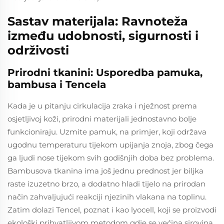
Sastav materijala: Ravnoteža
između udobnosti, sigurnosti i
održivosti
Prirodni tkanini: Usporedba pamuka,
bambusa i Tencela
Kada je u pitanju cirkulacija zraka i nježnost prema
osjetljivoj koži, prirodni materijali jednostavno bolje
funkcioniraju. Uzmite pamuk, na primjer, koji održava
ugodnu temperaturu tijekom upijanja znoja, zbog čega
ga ljudi nose tijekom svih godišnjih doba bez problema.
Bambusova tkanina ima još jednu prednost jer biljka
raste izuzetno brzo, a dodatno hladi tijelo na prirodan
način zahvaljujući reakciji njezinih vlakana na toplinu.
Zatim dolazi Tencel, poznat i kao lyocell, koji se proizvodi
ekološki prihvatljivom metodom gdje se većina sirovina