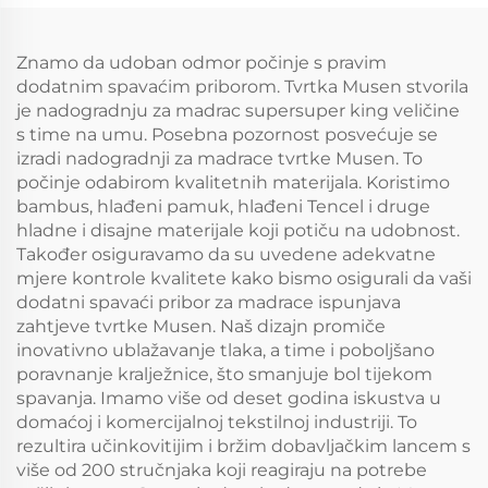
6"-18", mekani disajuci
6"-18", mekani disajuci
uložak za madrac koji
uložak za madrac koji
se može prati u perilici
se može prati u perilici
Znamo da udoban odmor počinje s pravim
rublja (tamno sivi)
rublja
dodatnim spavaćim priborom. Tvrtka Musen stvorila
je nadogradnju za madrac supersuper king veličine
s time na umu. Posebna pozornost posvećuje se
izradi nadogradnji za madrace tvrtke Musen. To
počinje odabirom kvalitetnih materijala. Koristimo
bambus, hlađeni pamuk, hlađeni Tencel i druge
hladne i disajne materijale koji potiču na udobnost.
Također osiguravamo da su uvedene adekvatne
mjere kontrole kvalitete kako bismo osigurali da vaši
dodatni spavaći pribor za madrace ispunjava
zahtjeve tvrtke Musen. Naš dizajn promiče
inovativno ublažavanje tlaka, a time i poboljšano
poravnanje kralježnice, što smanjuje bol tijekom
spavanja. Imamo više od deset godina iskustva u
domaćoj i komercijalnoj tekstilnoj industriji. To
rezultira učinkovitijim i bržim dobavljačkim lancem s
više od 200 stručnjaka koji reagiraju na potrebe