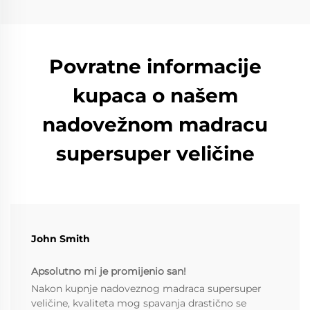
Povratne informacije
kupaca o našem
nadovežnom madracu
supersuper veličine
John Smith
Apsolutno mi je promijenio san!
Nakon kupnje nadoveznog madraca supersuper
veličine, kvaliteta mog spavanja drastično se