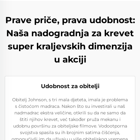
Prave priče, prava udobnost:
Naša nadogradnja za krevet
super kraljevskih dimenzija
u akciji
Udobnost za obitelji
Obitelj Johnson, s tri mala djeteta, imala je problema
s čistoćom madraca. Nakon što su investirali u naš
nadmadrac ekstra veličine, otkrili su da ne samo da
štiti njihov krevet, već također pruža mekanu i
udobnu površinu za obiteljske filmove. Vodootporna
svojstva spasila su ih brojnim satima čišćenja,
omogućivši im da uživaju u više obiteljskog vremena.