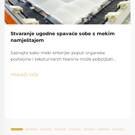
Stvaranje ugodne spavaće sobe s mekim
namještajem
Saznajte kako meki enterijer poput organske
posteljine i teksturiranih tkanina može poboljšati
kvalitetu sna i emocionalno zdravlje. Već danas
stvorite smirujući, ugodan oazis u spavaćoj sobi.
PRIKAŽI VIŠE