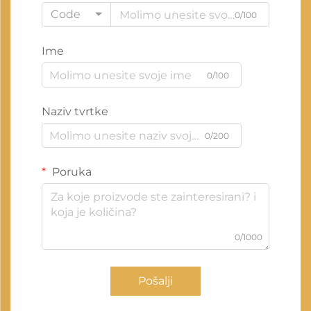
Code
0/100
Ime
0/100
Naziv tvrtke
0/200
Poruka
0/1000
Pošalji