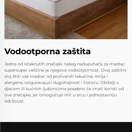
Vodootporna zaštita
Jedna od istaknutih značajki našeg nadupuhača za madrac
supersuper veličine je njegova vodootpornost. Ovaj zaštitni
sloj štiti vaš madrac od prolivenih tekućina, mrlja i
alergena, osiguravajući dugotrajnost i čistoću. Obitelji s
djecom ili kućnim ljubimcima posebno će imati koristi od
ove značajke, jer omogućuje mir u srcu i jednostavniju
održivost.