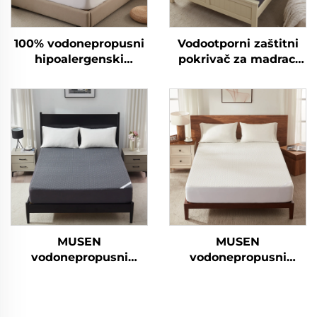
100% vodonepropusni
Vodootporni zaštitni
hipoalergenski
pokrivač za madrac,
pokrivač za madrac s
pleteni čehol od
dubokim džepovima
bambusa debljine
6-15 inča, disajni
6"-15", 3D zračna
pokrivač za madrac za
tkanina za madrac,
hotel i kuću (bijela)
tihi, perilom otporan
za spavaću sobu, hotel
(siva boja)
MUSEN
MUSEN
vodonepropusni
vodonepropusni
čuvalac madraca,
čuvalac madraca,
disajuci tihi pokrov za
disajuci tihi pokrov za
madrac za visine
madrac za visine