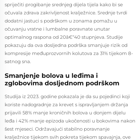
spriječiti progibanje srednjeg dijela tijela kako bi se
očuvala zdrava zakrivljenost kralježnice. Srednje tvrdi
dodatni jastuci s podrškom u zonama pomažu u
očuvanju vratne i lumbalne poravnate unutar
optimalnog raspona od 20â€“40 stupnjeva. Studije
pokazuju da ova dosljedna podrška smanjuje rizik od
kompresije međuprozvornih kolutova za 31% tijekom 8-
satnog sna.
Smanjenje bolova u leđima i
zglobovima dosljednom podrškom
Studija iz 2023. godine pokazala je da su pojedinci koji
koriste nadogradnje za krevet s ispravljanjem držanja
prijavili 58% manje kroničnih bolova u donjem dijelu
leđa i 42% manje epizoda ukočenosti u bokovima nakon
šest mjeseci. Održavajući stabilno poravnanje
kralježnice tijekom svih pokreta tijekom spavajnja, ove