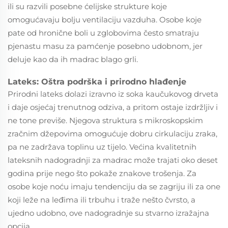
ili su razvili posebne ćelijske strukture koje
omogućavaju bolju ventilaciju vazduha. Osobe koje
pate od hronične boli u zglobovima često smatraju
pjenastu masu za pamćenje posebno udobnom, jer
deluje kao da ih madrac blago grli.
Lateks: Oštra podrška i prirodno hlađenje
Prirodni lateks dolazi izravno iz soka kaučukovog drveta
i daje osjećaj trenutnog odziva, a pritom ostaje izdržljiv i
ne tone previše. Njegova struktura s mikroskopskim
zračnim džepovima omogućuje dobru cirkulaciju zraka,
pa ne zadržava toplinu uz tijelo. Većina kvalitetnih
lateksnih nadogradnji za madrac može trajati oko deset
godina prije nego što pokaže znakove trošenja. Za
osobe koje noću imaju tendenciju da se zagriju ili za one
koji leže na leđima ili trbuhu i traže nešto čvrsto, a
ujedno udobno, ove nadogradnje su stvarno izražajna
opcija.