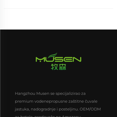
Hangzhou Musen se specijalizirao za
premium vodenepropusne zaštitne čuvale
jastuka, nadogradnje i posteljinu. OEM/ODM
za hotele, prodavače na Amazonu,