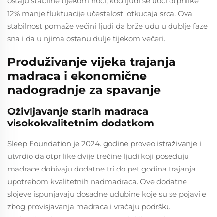
ostaju stabilne tijekom noći, kod ljudi se uoči otprilike
12% manje fluktuacije učestalosti otkucaja srca. Ova
stabilnost pomaže većini ljudi da brže uđu u dublje faze
sna i da u njima ostanu dulje tijekom večeri.
Produživanje vijeka trajanja
madraca i ekonomične
nadogradnje za spavanje
Oživljavanje starih madraca
visokokvalitetnim dodatkom
Sleep Foundation je 2024. godine proveo istraživanje i
utvrdio da otprilike dvije trećine ljudi koji poseduju
madrace dobivaju dodatne tri do pet godina trajanja
upotrebom kvalitetnih nadmadraca. Ove dodatne
slojeve ispunjavaju dosadne udubine koje su se pojavile
zbog provisjavanja madraca i vraćaju podršku