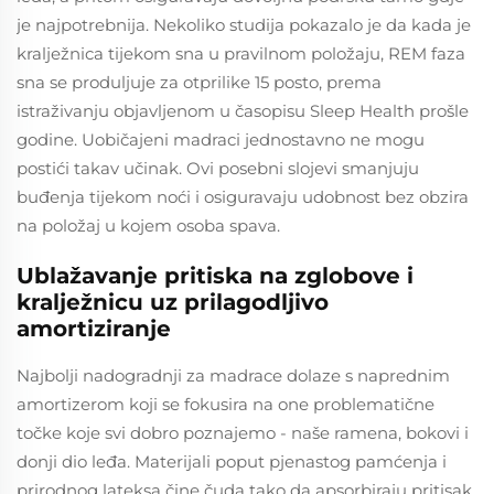
je najpotrebnija. Nekoliko studija pokazalo je da kada je
kralježnica tijekom sna u pravilnom položaju, REM faza
sna se produljuje za otprilike 15 posto, prema
istraživanju objavljenom u časopisu Sleep Health prošle
godine. Uobičajeni madraci jednostavno ne mogu
postići takav učinak. Ovi posebni slojevi smanjuju
buđenja tijekom noći i osiguravaju udobnost bez obzira
na položaj u kojem osoba spava.
Ublažavanje pritiska na zglobove i
kralježnicu uz prilagodljivo
amortiziranje
Najbolji nadogradnji za madrace dolaze s naprednim
amortizerom koji se fokusira na one problematične
točke koje svi dobro poznajemo - naše ramena, bokovi i
donji dio leđa. Materijali poput pjenastog pamćenja i
prirodnog lateksa čine čuda tako da apsorbiraju pritisak