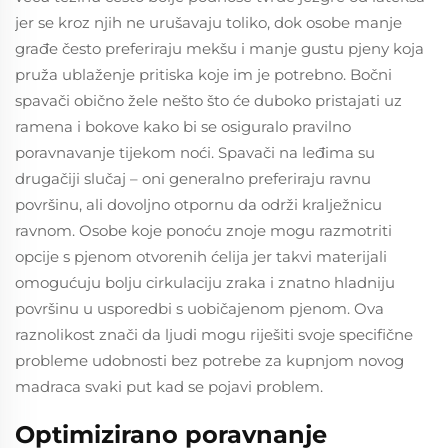
jer se kroz njih ne urušavaju toliko, dok osobe manje
građe često preferiraju mekšu i manje gustu pjenу koja
pruža ublaženje pritiska koje im je potrebno. Bočni
spavači obično žele nešto što će duboko pristajati uz
ramena i bokove kako bi se osiguralo pravilno
poravnavanje tijekom noći. Spavači na leđima su
drugačiji slučaj – oni generalno preferiraju ravnu
površinu, ali dovoljno otpornu da održi kralježnicu
ravnom. Osobe koje ponoću znoje mogu razmotriti
opcije s pjenom otvorenih ćelija jer takvi materijali
omogućuju bolju cirkulaciju zraka i znatno hladniju
površinu u usporedbi s uobičajenom pjenom. Ova
raznolikost znači da ljudi mogu riješiti svoje specifične
probleme udobnosti bez potrebe za kupnjom novog
madraca svaki put kad se pojavi problem.
Optimizirano poravnanje