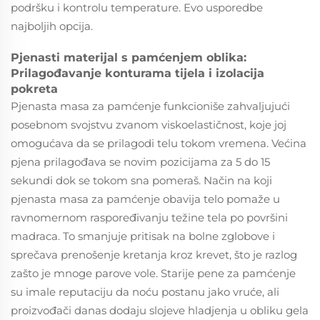
podršku i kontrolu temperature. Evo usporedbe
najboljih opcija.
Pjenasti materijal s pamćenjem oblika:
Prilagođavanje konturama tijela i izolacija
pokreta
Pjenasta masa za pamćenje funkcioniše zahvaljujući
posebnom svojstvu zvanom viskoelastičnost, koje joj
omogućava da se prilagodi telu tokom vremena. Većina
pjena prilagođava se novim pozicijama za 5 do 15
sekundi dok se tokom sna pomeraš. Način na koji
pjenasta masa za pamćenje obavija telo pomaže u
ravnomernom raspoređivanju težine tela po površini
madraca. To smanjuje pritisak na bolne zglobove i
sprečava prenošenje kretanja kroz krevet, što je razlog
zašto je mnoge parove vole. Starije pene za pamćenje
su imale reputaciju da noću postanu jako vruće, ali
proizvođači danas dodaju slojeve hladjenja u obliku gela