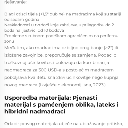
rješavanje:
Blagi otisci tijela (<1,5" dubine) na madracima koji su stariji
od sedam godina
Neskladnosti u tvrdoći koje zahtijevaju prilagodbu do 2
boda na ljestvici od 10 bodova
Probleme s rubnom podrškom ograničenim na perifernu
zonu
Međutim, ako madrac ima ozbiljno progibanje (>2") ili
izložene zavojnice, preporučuje se zamjena. Podaci o
troškovnoj učinkovitosti pokazuju da kombinacija
nadmadraca za 300 USD-a s postojećim madracem
poboljšava kvalitetu sna 28% učinkovitije nego kupnja
novog madraca (Izvješće o ekonomiji sna, 2023.).
Usporedba materijala: Pjenasti
materijal s pamćenjem oblika, lateks i
hibridni nadmadraci
Odabir pravog materijala utječe na ublažavanje pritiska,