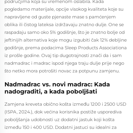
područjima koja su vremenom oslabila. Kada
pogledamo materijale, opcije visokog kvaliteta koje su
napravljene od guste pjenaste mase s pamćenjem
oblika ili čistog lateksa izdržavaju znatno dulje. One se
raspadaju samo oko 5% godišnje, što je znatno bolje od
jeftinijih alternativa koje mogu izgubiti čak 12% debljine
godišnje, prema podacima Sleep Products Associationa
iz prošle godine. Ovaj tip dugotrajnosti znači da i sam
nadmadrac i madrac ispod njega traju dulje prije nego
što netko mora potrošiti novac za potpunu zamjenu.
Nadmadrac vs. novi madrac: Kada
nadograditi, a kada poboljšati
Zamjena kreveta obično košta između 1200 i 2500 USD
(ISPA, 2024.), dok većina korisnika postiže usporediva
poboljšanja udobnosti uz dodatni jastuk koji košta
između 150 i 400 USD. Dodatni jastuci su idealni za