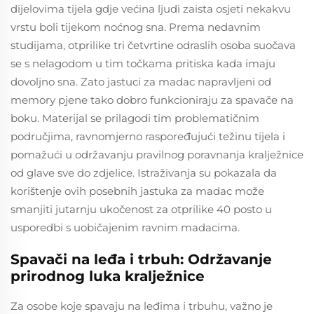
dijelovima tijela gdje većina ljudi zaista osjeti nekakvu
vrstu boli tijekom noćnog sna. Prema nedavnim
studijama, otprilike tri četvrtine odraslih osoba suočava
se s nelagodom u tim točkama pritiska kada imaju
dovoljno sna. Zato jastuci za madac napravljeni od
memory pjenе tako dobro funkcioniraju za spavače na
boku. Materijal se prilagodi tim problematičnim
područjima, ravnomjerno raspoređujući težinu tijela i
pomažući u održavanju pravilnog poravnanja kralježnice
od glave sve do zdjelice. Istraživanja su pokazala da
korištenje ovih posebnih jastuka za madac može
smanjiti jutarnju ukočenost za otprilike 40 posto u
usporedbi s uobičajenim ravnim madacima.
Spavači na leđa i trbuh: Održavanje
prirodnog luka kralježnice
Za osobe koje spavaju na leđima i trbuhu, važno je