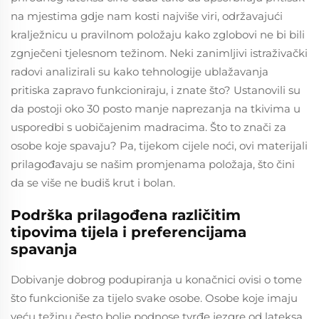
na mjestima gdje nam kosti najviše viri, održavajući
kralježnicu u pravilnom položaju kako zglobovi ne bi bili
zgnječeni tjelesnom težinom. Neki zanimljivi istraživački
radovi analizirali su kako tehnologije ublažavanja
pritiska zapravo funkcioniraju, i znate što? Ustanovili su
da postoji oko 30 posto manje naprezanja na tkivima u
usporedbi s uobičajenim madracima. Što to znači za
osobe koje spavaju? Pa, tijekom cijele noći, ovi materijali
prilagođavaju se našim promjenama položaja, što čini
da se više ne budiš krut i bolan.
Podrška prilagođena različitim
tipovima tijela i preferencijama
spavanja
Dobivanje dobrog podupiranja u konačnici ovisi o tome
što funkcioniše za tijelo svake osobe. Osobe koje imaju
veću težinu često bolje podnose tvrđe jezgre od lateksa