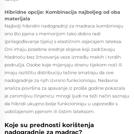
Hibridne opcije: Kombinacija najboljeg od oba
materijala
Najbolji hibridni nadogradnji za madrace kombiniraju
ono što pjena s memorijom tako dobro radi
(prilagođavanje tijelu) s elastičnim osjećajem lateksa.
Oni imaju posebne srednje slojeve koji zadržavaju
hladnoću bez žrtvovanja veze između mekih i tvrdih
područja. Osobe koje mijenjaju stranu tijekom noći ili
imaju različitu distribuciju težine smatraju da ove
nadogradnje za njih izvrsno funkcioniraju. Nedavna
analiza površina za spavanje iz prošle godine pokazala
je zanimljivu činjenicu: mnogi ljudi na teži način saznaju
da hibridi ukupno bolje funkcioniraju u usporedbi s
uobičajenom pjenom ili čistim lateksom.
Koje su prednosti korištenja
nadogradnje za madrac?