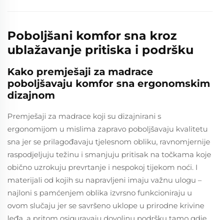
Poboljšani komfor sna kroz
ublažavanje pritiska i podršku
Kako premješaji za madrace
poboljšavaju komfor sna ergonomskim
dizajnom
Premješaji za madrace koji su dizajnirani s
ergonomijom u mislima zapravo poboljšavaju kvalitetu
sna jer se prilagođavaju tjelesnom obliku, ravnomjernije
raspodjeljuju težinu i smanjuju pritisak na točkama koje
obično uzrokuju prevrtanje i nespokoj tijekom noći. I
materijali od kojih su napravljeni imaju važnu ulogu –
najloni s pamćenjem oblika izvrsno funkcioniraju u
ovom slučaju jer se savršeno uklope u prirodne krivine
leđa, a pritom osiguravaju dovoljnu podršku tamo gdje