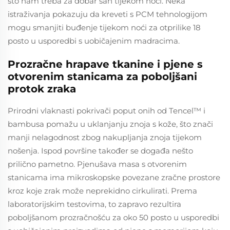
što nam treba za dobar san tijekom noći. Neka
istraživanja pokazuju da kreveti s PCM tehnologijom
mogu smanjiti buđenje tijekom noći za otprilike 18
posto u usporedbi s uobičajenim madracima.
Prozračne hrapave tkanine i pjene s
otvorenim stanicama za poboljšani
protok zraka
Prirodni vlaknasti pokrivači poput onih od Tencel™ i
bambusa pomažu u uklanjanju znoja s kože, što znači
manji nelagodnost zbog nakupljanja znoja tijekom
nošenja. Ispod površine također se događa nešto
prilično pametno. Pjenušava masa s otvorenim
stanicama ima mikroskopske povezane zračne prostore
kroz koje zrak može neprekidno cirkulirati. Prema
laboratorijskim testovima, to zapravo rezultira
poboljšanom prozračnošću za oko 50 posto u usporedbi