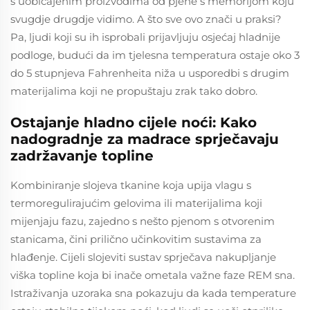
s uobičajenim proizvodima od pjene s memorijom koju
svugdje drugdje vidimo. A što sve ovo znači u praksi?
Pa, ljudi koji su ih isprobali prijavljuju osjećaj hladnije
podloge, budući da im tjelesna temperatura ostaje oko 3
do 5 stupnjeva Fahrenheita niža u usporedbi s drugim
materijalima koji ne propuštaju zrak tako dobro.
Ostajanje hladno cijele noći: Kako
nadogradnje za madrace sprječavaju
zadržavanje topline
Kombiniranje slojeva tkanine koja upija vlagu s
termoregulirajućim gelovima ili materijalima koji
mijenjaju fazu, zajedno s nešto pjenom s otvorenim
stanicama, čini prilično učinkovitim sustavima za
hlađenje. Cijeli slojeviti sustav sprječava nakupljanje
viška topline koja bi inače ometala važne faze REM sna.
Istraživanja uzoraka sna pokazuju da kada temperature