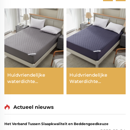
Huidvriendelijke
Huidvriendelijke
waterdichte
Waterdichte
matrasbescherming,
Matrasbescherming,
ademende zachte vul
Ademende Zachte
matras onderlegsel,
Vulling Matrasdekbed
6''-18'' diepe pocket
Actueel nieuws
matras hoek
bescherming wasbaar
Het Verband Tussen Slaapkwaliteit en Beddengoedkeuze
(grijs)