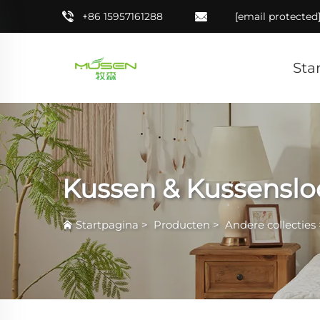
+86 15957161288
[email protected
Sta
Kussen & Kussensl
Startpagina
>
Producten
>
Andere collecties