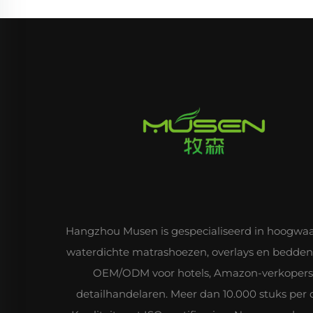
Hangzhou Musen is gespecialiseerd in hoogwa
waterdichte matrashoezen, overlays en bedde
OEM/ODM voor hotels, Amazon-verkopers
detailhandelaren. Meer dan 10.000 stuks per 