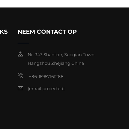
NKS
NEEM CONTACT OP
Nr. 347 Shanlian, Suoqian Town
Hangzhou Zhejiang China
+86-15957161288
[email protected]