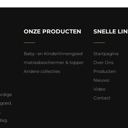
ONZE PRODUCTEN
SNELLE LI
Baby- en Kinderlinnengoed
Startpagina
matrasbeschermer & topper
Over Ons
Andere collecties
Producten
Nieuws
Video
ardige
Contact
ngoed.
,
dag.