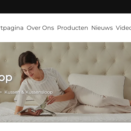
]
rtpagina
Over Ons
Producten
Nieuws
Vide
oop
>
Kussen & Kussensloop