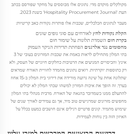
מקולקלים מוקדם מדי. נתונים אלו מבוססים על מחקר שפורסם בכתב
העת 'Hospitality Procurement Journal' בשנת 2023.
מעבר לנתונים הכלכליים, שכבות אלו פותרות נקודות כאב קריטיות:
הקלת נקודות לחץ
לאורחים עם סוגי גופים שונים
בקרת חום
השמדת תלונות על שימור חום
מחסומים נגד אלרגנים
הפחתת תדירות הניקוי העמוק
בתי המלון מתחילים לראות באמת את שכבות המזרונים בעובי של 3
אינץ' והכיסויים המניעים את הרטיבות כחלקים חיוניים של העסק, ולא
רק כתוספות יוקרתיות. רואים נתונים מהמדד לחוויית האורח שמראים
שתלונה אחת על שינה גרועה מורידה את דירוגי בית המלון ב-15 אחוז
בערך. זה הופך את איכות המזרון למשהו שבתי המלון לא יכולים
להתעלם ממנו כשמדובר בהנאה של האורח. מרבית מנהלי בתי המלון
מחפשים מזרונים שמרגישים טוב מיד, אך גם עמידים לאורך שנים של
שימוש מתמיד. קונים פרטיים רגילים אינם חושבים כמעט בכלל על
האיזון הזה בין נוחות לעמידות.
דרישות הביצועים המרכזיות למזרן עליון