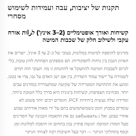
תקנות של יציבות, עבה ועמידות לשימוש
מסחרי
קשיחות ואורך אופטימליים (2–3 אינץ') לراות אורח
עקבי ולשילוב חלק של שכבות המיטה
מזרנים להוספה למיטות במלונות, בעובי של כ-2 עד 3 אינץ', יוצרים את
האיזון הנכון בין נוחות לתפקודיות. הם מספקים הפחתת לחץ טובה, בלי
לגרום לשכבות המיטה להתעקל או להתנתק זו מזו. העובי הזה תורם
לשמירה על יישור עמוד השדרה, בין אם ישן האדם על גבו, צדו או בטנו,
ומונע את התחושה המטרידה של שקיעה שמתעוררת במזרנים עבים
יותר. מבחינת הצפיפות, קשיחות בינונית היא בדרך כלל הטובה ביותר,
ומדידה שלה נעשית ביחידות PCF. חומרים רכים יותר פשוט לא
עומדים במבחן הזמן כשמשתמשים בהם על ידי מאות אורחים שבוע
אחרי שבוע. ואל נ забывать גם את התאמה הנכונה של הסדינים
מעל המזרן המוסף. הגשת פתרון נכון בתחום זה חוסכת למלונות זמן
וכסף בתהליכי הניקוי — דבר בעל חשיבות רבה לצוותי הניקוי