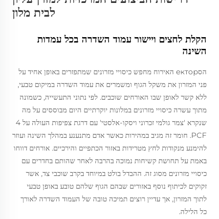
לבית מלון
הקלת לחצים ויישור עמוד השדרה בכל עמדות
השינה
הסектор האירוח מחפש כיסויי מזרונים שמתפזרים באופן אחיד על
פני המזרון את משקל הגוף ומשמרים את עמוד השדרה במיקום טבעי,
ללא קשר לאופן שבו האורחים שוכבים. לפי נתוני התעשייה, כשמונה
מתוך עשרה כיסויי מזרונים במלונות יוקרתיים היום מבוססים על מה
שנקרא 'צמר גולמי זכרוני ויסקו-אלסטי' עם דרגת צפיפות העולה על 4
PCF. חומר זה מגיב במהירות כאשר אדם מתנענע במהלך השינה ועוזר
להימנע מנקודות לחץ מטרידות באזור הכתפיים והירכיים. אורחים דווחו
באמת על תחושת קשיחות נמוכה בהרבה לאחר שהותם בחדרים עם
כיסויי מזרונים מסוג זה. ההבדל בולט במיוחד בקרב שוכבי צד, אשר
זקוקים לכיתוף נוסף באזורים שבהם הגוף שלהם טובע באופן טבעי
לתוך המזרון, אך עדיין רוצים תמיכה טובה של העמוד השדרה לאורך
כל הלילה.