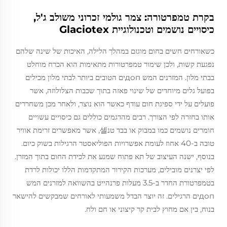
בקרת טמפרטורה: צמר גולמי זכרוני משולב ג'ל,
כיסויים נושמים וטכנולוגיית Glaciotex
כשאורחים חשים בחום מוגזם במהלך הלילה, האיכות של שינה שלהם
נפגעת קשות, ולכן שימור טמפרטורות מתאימות הוא הכרח מוחלט
בבתי מלון. המזרנים המש допים הטובים ביותר לבתי מלון מכילים
בפועל גלים מיוחדים של שינוי פאזה בתוך שכבות הצלולוזה, אשר
פועלים על ידי ספיגת חום עודף כאשר הוא נוצר, ולאחר מכן משחררים
אותו בחזרה לפי הצורך. רבים מהדגמים כוללים גם כיסויים עשויים
חומרים נושמים כמו במבוק או בבד טנ셀, אשר מאפשרים זרימת אוויר
טובה ב-40 אחוז לעומת אפשרויות הפוליאסטר הרגילות בשוק כיום.
בנוסף, ישנה העיצוב של תא פתוח שמנע את לכידת החום בתוך המזרן.
לפי יצרנים מובילים, מערכות הקירור המתקדמות הללו יכולות לרדת
בטמפרטורת החדר ב-3.5 מעלות פרנהייט בהשוואה למזרנים המש
допים הרגילים. זה יוצר הבדל משמעותי לאורחים שמבקשים להישאר
בנוח, בין אם מחוץ לבית קר קיצוני או חם ולח.