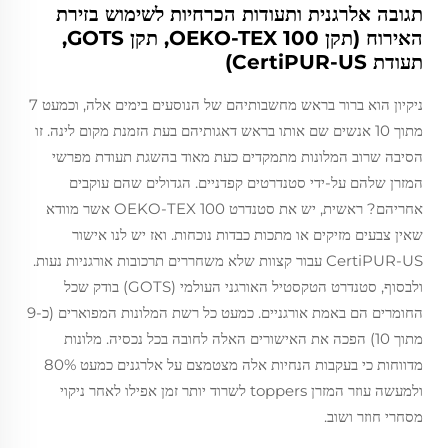
תגובה אלרגנית ותעודות הכרחיות לשימוש בזירת
האירוח (תקן OEKO-TEX 100, תקן GOTS,
תעודת CertiPUR-US)
ניקיון הוא ברור בראש מחשבותיהם של הנוסעים בימים אלה, וכמעט 7
מתוך 10 אנשים שם אותו בראש דאגותיהם בעת הזמנת מקום לינה. זו
הסיבה שרוב המלונות מתמקדים כעת מאוד בהשגת תעודת מפרשי
המזרן שלהם על-ידי סטנדרטים קפדניים. הגדולים שהם עוקבים
אחריהם? ראשית, יש את סטנדרט OEKO-TEX 100 אשר מוודא
שאין צבעים מזיקים או מתכות כבדות נוכחות. ואז יש לנו אישור
CertiPUR-US עבור קצוות שלא משחררים תרכובות אורגניות נעות.
ולבסוף, סטנדרט הטקסטיל האורגני העולמי (GOTS) בודק שכל
החומרים הם באמת אורגניים. כמעט כל רשת המלונות המפוארים (כ-9
מתוך 10) הפכה את האישורים האלה לחובה בכל נכסיה. מלונות
מדווחות כי בעקבות הנחיות אלה מצטמצם על אלרגנים כמעט 80%
ולמעשה עוזר המזרן toppers לשרוד יותר זמן אפילו לאחר ניקוי
מסחרי חוזר ושוב.