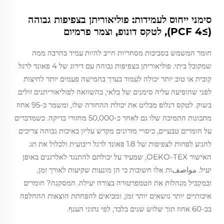
סימני ייחוס לעמידות: פוליאוריתן בצפיפות גבוהה
(≥4 PCF), לטקס דונופ, וצמר פרמיום
חומר המשמש בסביבות מסחריות חייב להיות עמיד בהרבה ממה
שמקובל ביתי. פוליאוריתן בצפיפות גבוהה עם דירוג של 4 פאונד לרגל
קובית או טוב יותר יכולה לעמוד בערך בחמישה פעמים יותר לחיצות
לפני שהופיעה עליה סימנים של בלאי, בהשוואה לפוליאוריתנים זולים
בשוק. לטקס דנלוֹפ מבליט את יכולת ההחזרה שלו, ומשמר כ-95 אחוז
מתכונות התמיכה שלו גם לאחר כ-50,000 מחזורי בדיקה. כשמדברים
על חומרים טבעיים, כיסויי מזרונים מקרש עליון באיכות גבוהה צריכים
להגיע לפחות לצפיפות של 1.8 פאונד לרגל ריבועית ולכלול את תג
האישור OEKO-TEX, שמעיד על יכולתם להתנגד לאלרגנים באופן
יעיל. مواصفות אלו חשובות כי הן מונעות שקיעות לאורך זמן,
ובמקביל מנהלות את הטמפרטורה בצורה יעילה. המסקנה? חומרים
איכותיים יותר נושאים יותר זמן, ומביאים להפחתת הוצאות ההחלפה
בכ-60 אחוז תוך שלוש שנים בלבד, לפי נתוני הענף.