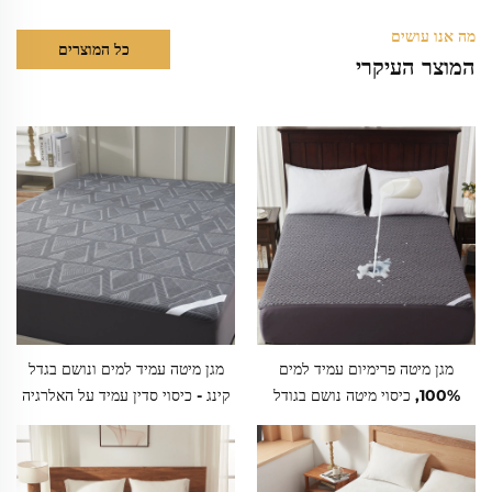
מה אנו עושים
כל המוצרים
המוצר העיקרי
מגן מיטה פרימיום עמיד למים
מגן מיטה עמיד למים ונושם בגדל
100%, כיסוי מיטה נושם בגודל
קינג - כיסוי סדין עמיד על האלרגיה
קינג, כיסוי סדין עם בד אוורור
וחסר רעש עםجيب עמוק 6"-18"
3D,جيب עמוק 6"-18" לחדר שינה,
לעומק, לבית, חדר שינה, מלון
מלון
(אפור)