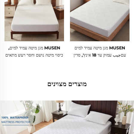
MUSEN מגן מיטה עמיד למים
MUSEN מגן מיטה עמיד למים,
עםجيب עמוק עד 18 אינץ', סדין
כיסוי מיטה נושם וחסר רעש מתאים
מיטה רך, נושם וחסר רעש, כיסוי
לגובה 6"-18", סדין מיטה רך ונושם
מיטה קינג לבית, חדר שינה, מלון –
ניתן לשטיפה במכונה
לבן
מוצרים מצוינים