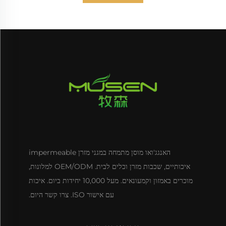
האנגג'ואו מוסן מתמחה במגני מזרן impermeable
איכותיים, שכבות מזרן וכלים לבית. OEM/ODM למלונות,
מוכרים באמזון וקמעונאים. מעל 10,000 יחידות ביום. איכות
עם אישור ISO. צרו קשר היום.