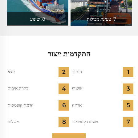
7. טעינת מכולות
8. שינוע
התקדמות ייצור
חיתוך
יוצא
שיטוף
בקרת איכות
אריזה
הרמת קופסאות
טעינת קונטיינר
משלוח