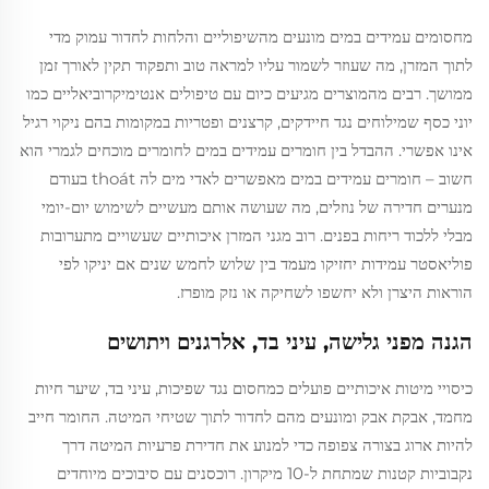
מחסומים עמידים במים מונעים מהשיפוליים והלחות לחדור עמוק מדי
לתוך המזרן, מה שעוזר לשמור עליו למראה טוב ותפקוד תקין לאורך זמן
ממושך. רבים מהמוצרים מגיעים כיום עם טיפולים אנטימיקרוביאליים כמו
יוני כסף שמילוחים נגד חיידקים, קרצנים ופטריות במקומות בהם ניקוי רגיל
אינו אפשרי. ההבדל בין חומרים עמידים במים לחומרים מוכחים לגמרי הוא
חשוב – חומרים עמידים במים מאפשרים לאדי מים לה thoát בעודם
מנערים חדירה של נוזלים, מה שעושה אותם מעשיים לשימוש יום-יומי
מבלי ללכוד ריחות בפנים. רוב מגני המזרן איכותיים שעשויים מתערובות
פוליאסטר עמידות יחזיקו מעמד בין שלוש לחמש שנים אם יניקו לפי
הוראות היצרן ולא יחשפו לשחיקה או נזק מופרז.
הגנה מפני גלישה, עיני בד, אלרגנים ויתושים
כיסויי מיטות איכותיים פועלים כמחסום נגד שפיכות, עיני בד, שיער חיות
מחמד, אבקת אבק ומונעים מהם לחדור לתוך שטיחי המיטה. החומר חייב
להיות ארוג בצורה צפופה כדי למנוע את חדירת פרעיות המיטה דרך
נקבוביות קטנות שמתחת ל-10 מיקרון. רוכסנים עם סיבוכים מיוחדים