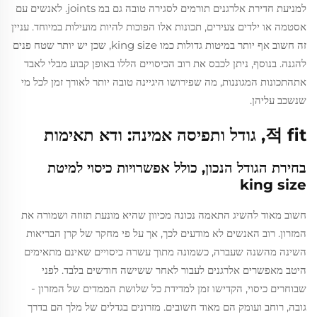
למניעת חדירת אלרגנים תורמים לסגירה טובה גם במ joints. לאנשים עם
אסטמה או ילדים צעירים, תכונות אלו הפוכות להיות מועילות במיוחד. עניין
זה חשוב אף יותר במיטות גדולות כמו king size, שכן יש יותר שטח פנים
להגנה. בנוסף, ניתן לכבס את רוב הכיסויים הללו באופן קבוע מבלי לאבד
אתהתכונות המגוננות, מה שפירושו היגיינה טובה יותר לאורך זמן לכל מי
שנשכב עליהן.
적 fit, גודל ותפיסה אמינה: ודא תאימות
בחירת הגודל הנכון, כולל אפשרויות כיסוי למיטת
king size
חשוב מאוד להשיג התאמה נכונה מכיוון שהיא מונעת תזוזה ושמורה את
המזרון. רוב האנשים לא מודעים לכך, אך על פי מחקר של קרן הבריאות
השינה מהשנה שעברה, כשמונה מתוך עשרה כיסויים שאינם מתאימים
היטב מאפשרים אלרגנים לעבור לאחר ששישה חודשים בלבד. לפני
שבוחרים כיסוי, הקדישו זמן למדידת כל שלושת הממדים של המזרון -
גובה, רוחב ועומק הם מאוד חשובים. מזרונים בגדלים של מלך הם בדרך