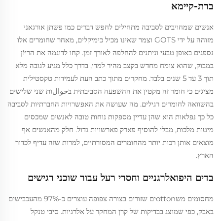
ברת-קיימא
אנשים שמחויבים לסביבה מתחילים לחפש דברים כמו פשתן אורגאני
מזוהה על ידי GOTS וצמר שאינו מכיל כימיקלים, מאחר שחומרים אלו
נספגים באופן טבעי וניתנים להחלפה לאורך זמן. קחו לדוגמה את הרַיּוֹן
במבוק, שהוא צומח מחדש בקצב מהיר למדי, בדרך כלל מגיע לגובה מלא
תוך 3 עד 5 שנים בלבד. מחקרים מתוך כתב העת לעמידות טקסטילית
מציגים כי חומר זה מקטין את ההשפעה הסביבתית בحوالות שני שלישים
בהשוואה לחומרים רגילים. מה שעושה את האפשרויות החברתיות לסביבה
כל כך נפלאות הוא שהן עדיין מספקות נוחות טובה לאנשים שמכסים
מיטות מלכות, מבלי להוסיף פארק פארשויות גדול. חלק מהאנשים אף
מוצאים אותן רכות יותר מהחומרים המסורתיים, למרות שזה עדיף לכדור
הארץ.
בדים היפואלרגניים וחסרי רעל עבור שוכני רגישים
מחסומים משottonים שזורים בצורה צפופה עוצרים כ-97% מהעכבישים
באבק, כפי שמוצג בבדיקות של קרן המחקר על אלרגיות. סיבי טנקל