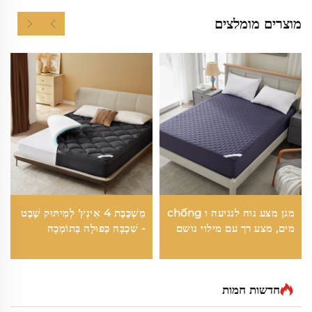
מוצרים מומלצים
מגן מצע נוח לנגיעה ו chống
מַשְׁכֶּבֶת 4 אִינְץ' לְמִיתּוּק שֶׁבֶט
מים, מצע רך עם מילוי נושם
- שִׁכְבָּה כְּפוּלָה בְּתוֹמְכָה
בֵּינוֹנִית (2" ג'ל זִיכָּרוֹן + 2"
מַשְׁכֶּבֶת מִתְרוֹקֶנֶת מְנַתֶּקֶת),
נְשִׁימָה וּפִטּוּר מִלָּחַץ (אָפִיר)
חדשות חמות