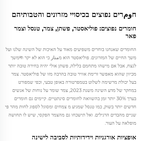
חومרים נפוצים בכיסויי מזרונים והטבותיהם
חומרים נפוצים: פוליאסטר, פשתן, צמר, טנסל וצמר
פאר
החומרים שאנחנו בוחרים משפיעים מאוד על האיכות של השינה שלנו ועל
משך החיים של המזרונים. פוליאסטר הוא מمتاز כי הוא לא יקר וनמשך
לנצח, אבל אם מישהו מתחמם בלילה, פשתן אולי יהיה בחירה טובה יותר
מכיוון שהוא מאפשר זרימת אוויר טובה בהרבה מזו של פוליאסטר. צמר
בעל יכולת מרשימה לשלוט בטמפרטורה באופן טבעי, וכפי שמפורט
במחקר של מדע השינה משנת 2023, צמר שומר על נוחות של אנשים
בערך 30% יותר זמן בהשוואה לחומרים סינתטיים. קיימים גם חומרים
חדשים יותר בשוק, כמו טנסל שמגיע מ צמחים ומסוגל לספוג לחות מהר פי
שניים מהבדים הרגילים. ואל תישכחו גם מהצמר הפקסי, שיש לו תחושה
מופלאה על העור.
אופציות אורגניות וידידותיות לסביבה לישינה