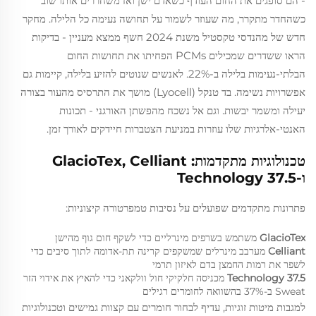
- הם סופגים את החום העודף כשאדם ישן ואז משחררים אותו שוב
כשהחדר מתקרר, מה שעוזר לשמור על תחושה נעימה כל הלילה. מחקר
חדש של מהנדסי טקסטיל משנת 2024 חשף ממצא מעניין - בדיקות
הראו ששדרים שמכילים PCMs הפחיתו את תחושות החום
הבלתי-נעימות בלילה ב-22%. לאנשים שנוטים להזיע בלילה, קיימות גם
אפשרויות נשימה. בד טנקל (Lyocell) מושך את התרסיס מהעור בצורה
יעילה ומשמר יבשות. וגם אל נשכח מהפשתן האורגני - תכונות
האנטי-אלרגיות שלו עוזרות במניעת הצטברות חיידקים לאורך זמן.
טכנולוגיות מתקדמות: GlacioTex, Celliant
ו-37.5 Technology
פתרונות מתקדמים שפועלים על נסיבות טמפרטורה קיצוניות:
GlacioTex
משתמש בשרפים מינרליים כדי לשקף חום גוף מהישן
Celliant
מערבב מינרלים שמשקפים קרינה תת-אדומה לתוך סיבים כדי
לשפר את רמות החמצן בדם לאיזון תרמי
37.5 Technology
מכניסה חלקיקי חול וולקאני כדי להאיץ את אידוי הזר
Sweat ב-37% בהשוואה לחומרים רגילים
למגבות מיטות זוגיות, עדיף לבחור חומרים עם קצוות גמישים וטכנולוגיות