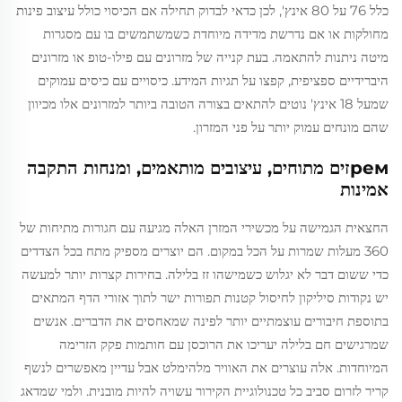
כלל 76 על 80 אינץ', לכן כדאי לבדוק תחילה אם הכיסוי כולל עיצוב פינות
מחולקות או אם נדרשת מדידה מיוחדת כשמשתמשים בו עם מסגרות
מיטה ניתנות להתאמה. בעת קנייה של מזרונים עם פילו-טופ או מזרונים
היברידיים ספציפית, קפצו על תגיות המידע. כיסויים עם כיסים עמוקים
שמעל 18 אינץ' נוטים להתאים בצורה הטובה ביותר למזרונים אלו מכיוון
שהם מונחים עמוק יותר על פני המזרון.
ремזים מתוחים, עיצובים מותאמים, ומנחות התקבה
אמינות
החצאית הגמישה על מכשירי המזרן האלה מגיעה עם חגורות מתיחות של
360 מעלות שמרות על הכל במקום. הם יוצרים מספיק מתח בכל הצדדים
כדי ששום דבר לא יגלוש כשמישהו זז בלילה. בחירות קצרות יותר למעשה
יש נקודות סיליקון לחיסול קטנות תפורות ישר לתוך אזורי הדף המתאים
בתוספת חיבורים עוצמתיים יותר לפינה שמאחסים את הדברים. אנשים
שמרגישים חם בלילה יעריכו את הרוכסן עם חותמות פקק הזרימה
המיוחדות. אלה עוצרים את האוויר מלהימלט אבל עדיין מאפשרים לנשף
קריר לזרום סביב כל טכנולוגיית הקירור עשויה להיות מובנית. ולמי שמדאג