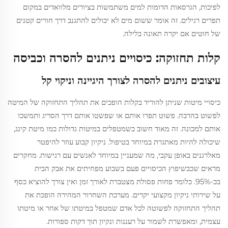
לפיכות, הגרסאות הדומות למים משתמשות בציורים מלוואדים במקום
תפרים רגילים. זה אומר ששום מים לא יכולים להתגנב דרך חורים קטנים
של חוטים אם יקרה תאונה בלילה.
קלות תחזוקה: כיסויים ניתנים להסרה וכביסה
עיצובים ניתנים להסרה לצורך היגיינה וניקוי קל
כיסויי מיטות שניתן להוריד בקלות הופכים את תהליך התחזוקה של המיטה
לפשוט בהרבה. פשוט תפרו אותם או שפשטו אותם דרך הסריג ותמשכו
אותם למכונה. זה מאוד חשוב כשמטפלים במיטות גדולות כמו מיטת קינג,
שיכולה להיות מאתגרת במיוחד בטיפול. ניקיון קבוע עוזר להיפטר
מאלרגנים באופן עקבי, מה שמעניין במיוחד לאנשים עם רגישות. מחקרים
מראים שכבשיפוץ הכיסויים פעם בשבוע מפחיתים את אבק הבית
בכ-95%. כלומר פחות פסולת מצטברת לאורך זמן ואין צורך להוציא כסף
על שירותי ניקיון מקצועי יקרים. מערכת השחרור המהירה הופכת את
תהליך התחזוקה לפשוטה לכל אדם שמטפל במיטתו של אחר או מיטתו
עצמית, ומאפשרת לשמור על רעננות ונקיון תוך דקות ספורות.