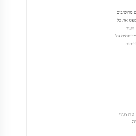
ם מחשיבים
ה של כ-30 מעלות צלזיוס מסירה כמעט את כל
 העור
 לאבק מדיווחים על
ריתות
עם מגני
ת تنظיה