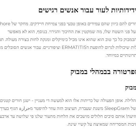
ידידותיות לעור עבור אנשים רגישים
אנשים עם עור רגיש מוצאים לעיתים קרובות שבדי במבו
 מראה שב bambok יש רמת pH מאוזנת על פני השטח שלו, מה שמקטין את החיכוך והגירוי. בנוסף, הוא לא מאפשר
מבוק כל כך טוב הוא שהוא אינו מכיל כימיקלים ומנקה לחות בצורה מעולה. תכו
יחד עוזרות לשמור על העור יבש, מה שפותר שתי בעיות גדולות שיכולות לגרום להופעת דERMATITIS וציפורניים. עב
מפרטורה בבמהלי במבוק
מבוק
לילה. אופן הפעולה של כריתות אלו הוא למעשה די מעניין - ישנן חורים קטנים 
מזיעה! אותם סיבים חלולים מושכים את הלחות מהעור שלנו פי שלושה עד ארבע
טיבות המסריחה שמאיצה על קשיי שינה.