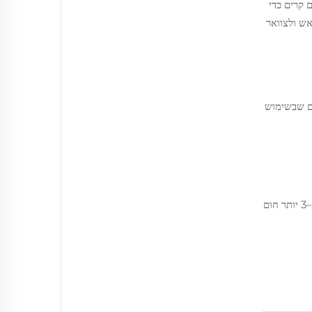
קרים כדי
דו-פעולה הזו שומרת על מיקרו-אקלים יציב של 72–75°F מסביב לראש ולצוואר
יניים מראים שבשימוש
סינרגיה מקרירה זו היא חשובה במיוחד לנשים בסביבת ים-בגרות ולכל מי שחי באקלים לח, שם כריות מסורתיות לעתים קרובות תופסות פי 2–3 יותר חום