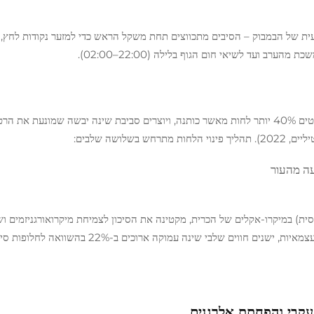
ת של הבמבוק – הסיבים מתכווצים תחת משקל הראש כדי למזער נקודות לחץ, 
סיבי הפעולה הספירית של האלון פועלים על שיערורית ופולטים 40% יותר לחות מאשר כותנה, ויוצרים סביבת שינה יבשה שמונעת את
עה מהעור
 זו שומרת על רמות לחות אופטימליות (30–50% יחסית) במיקרו-אקלים של הכרית, מקטינה את הסיכון לצמיחת מיקרואורגניז
ווים שלבי שינה עמוקה ארוכים ב-22% בהשוואה לחלופות סינטטיות.
ן עקבי והפחתת אלרגנים