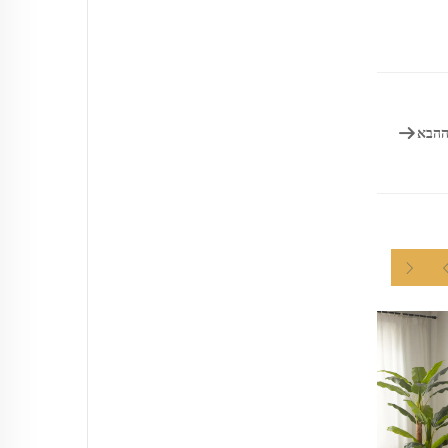
ה
הבא