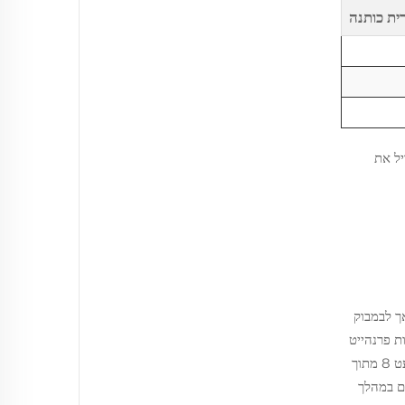
ית כותנה
יל את
ך לבמבוק
שיות רבה יותר. מבחנים מראים שהוא יכול להפחית את טמפרטורת הפנים בכ-2 או 3 מעלות פרנהייט
בהשוואה לכריתות כותנה שכולנו מכירים היטב. האפקט המקרר מהווה הבדל אמיתי באיכות השינה. מחקר חדש מהשנה שעברה גילה שכמעט 8 מתוך
זה חשוב, כי שמירה על קור עוזרת לשימור מחזורי ה-REM החשובים במהלך