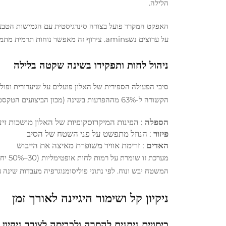
הלילה.
האפקט המקרר פועל בצורה סינרגיסטית עם הגמישות הטבעי
על ערוצים נשamins. צירוף זה מאפשר נוחות תרמית מתמשכת מהערב ועד לשיאי חום הגוף בלילה (22:00–02:00).
ניהול לחות ותפקידו בשינה שקטה בלילה
הקשורה ל-63% מההפרעות בשינה (מכון הביצועים הטקסטיליים, 2022). תהליך פינוי הלחות מתרחש בשלושה שלבים:
הספלה
: הפינות המיקרוסקופיות של האלון מושכות זי
פיזור
: הנוזל מתפשט על פני השטח של הסיב
האדים
: זרימת אוויר משופרת מאיצה את הייבוש
מערכת
המשטח יבש ונוח. לפי נתוני פוליסומנוגרפיה מעבדות שינה עצמאיות, ישנים ח
ניקיון קל ושימור היגיינה לאורך זמן
כיסויים ניתנים להסרה ולכביסה לצורך ניקיו