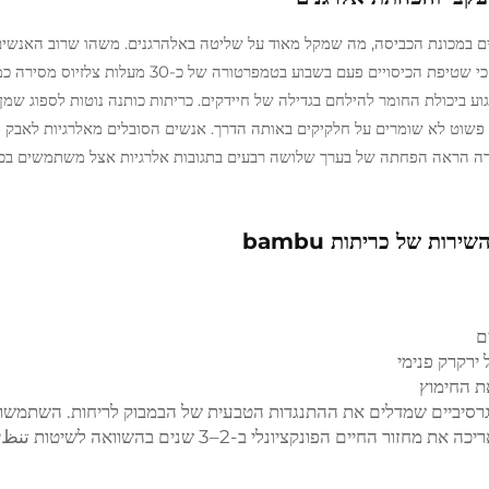
שים במכונת הכביסה, מה שמקל מאוד על שליטה באלהרגנים. משהו שרוב האנשי
חשוב למדי כשמדובר בהשגת מנוחה טובה. מחקרים מראים כי שטיפת הכיסויים פעם בשבוע בטמפרטור
וע ביכולת החומר להילחם בגדילה של חיידקים. כריתות כותנה נוטות לספוג שמן
וצריכות ניקיון יסודי יותר לעיתים קרובות, אך סיבי bambu פשוט לא שומרים על חלקיקים באותה הדרך. אנשים הסובלים מאלרגיות
רה הראה הפחתה של בערך שלושה רבעים בתגובות אלרגיות אצל משתמשים בכ
ות של כריתות bambu
ם
 ירקרק פנימי
ת החימוץ
אגרסיביים שמדלים את ההתנגדות הטבעית של הבמבוק לריחות. השתמשו 
כרית נושמים מכותנה לצמצום אבק. תחזוקה נכונה מאריכה את מחזור החיים הפונקציונלי ב-2–3 שנים בהשוואה לשיטו