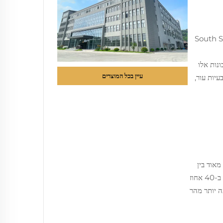
ק עוזרים להם כיוון שהם עמידים באופן טבעי בפני צמיחת חיידקים. מחקר של South Shore
נות אלו
עיין בכל המוצרים
ור אנשים הסובלים מבעיות עור,
מאוד בין
סיבי הבמבוק שפועלים כמו פתחי אוורור מובנים. לפי מחקר של SleepGram משנת שעברה, העיצוב הזה עוזר להיפטר מحرارة הגוף בערך ב-40 אחוז
ה יותר מהר