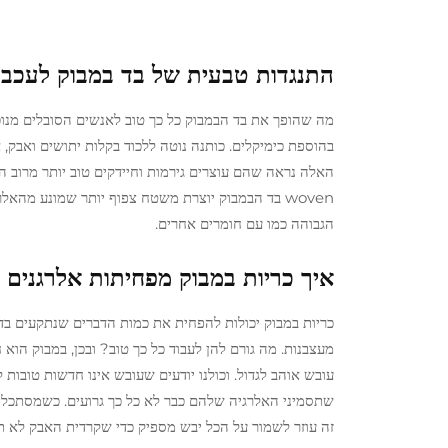
התנגדות טבעית של בד במבוק לעכברי
מה שהופך את בד הבמבוק כל כך טוב לאנשים הסובלים מנוכח
בהוספת כימיקלים. כותנה נוטה ללכוד בקלות יתושים ואבק, 
woven בד הבמבוק יוצרת משטח צפוף יותר שמונע מה
הגבוהה כמו עם חומרים אחרים.
איך כריות במבוק מפחיתות אלרגנים 
כריות במבוק יכולות להפחית את כמות הדברים שנתקעים בדר
מעצבנות. מה גורם להן לעבוד כל כך טוב? ובכן, במבוק הו
עובש אוהב לגדול. וכולנו יודעים שעובש אינו חדשות טובו
שתסמיני האלרגיה שלהם כבר לא כל כך גרועים. כשמסתכלים 
זה עוזר לשמור על הכל יבש מספיק כדי שקרדית האבק לא תמ