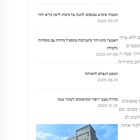
הטבות שימוש במכסים להגנה על מיטות לישון בריא יותר
2025-09-01
ם ללא צורך
האנגצ'ו מוזן: זוהר בתערוכות טקסטיל ביתיות עם מומחיות
הטבעיים
גלובלית
ילים, לפי כמה מבחנים שבוצעו על ידי Gokotta Lifestyle. בנוסף, הדרך שבה ת
2025-07-08
הם בתדירות
המסע הנפלא לתאילנד
2025-06-10
בחירת מצעי ריפוד המתאימים לשינויי עונה
 צפצופים
2025-12-25
 בפנים, שם
לשים לב
כוד אותה.