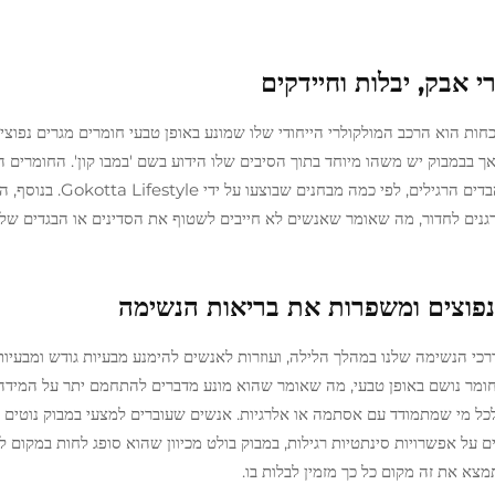
 אבק, יבלות וחיידקים
ות הוא הרכב המולקולרי הייחודי שלו שמונע באופן טבעי חומרים מגרים נפוצי
אך בבמבוק יש משהו מיוחד בתוך הסיבים שלו הידוע בשם 'במבו קון'. החומרים 
האלה נראה שהם עוצרים גירמות וחיידקים טוב יותר מרוב הבדים הרג
אלרגנים לחדור, מה שאומר שאנשים לא חייבים לשטוף את הסדינים או הבגדים של
נפוצים ומשפרות את בריאות הנשימה
כי הנשימה שלנו במהלך הלילה, ועוזרות לאנשים להימנע מבעיות גודש ומבעיות
א חומר נושם באופן טבעי, מה שאומר שהוא מונע מדברים להתחמם יתר על המידה
ת לכל מי שמתמודד עם אסתמה או אלרגיות. אנשים שעוברים למצעי במבוק נוטים 
על אפשרויות סינתטיות רגילות, במבוק בולט מכיוון שהוא סופג לחות במקום לל
צא את זה מקום כל כך מזמין לבלות בו.