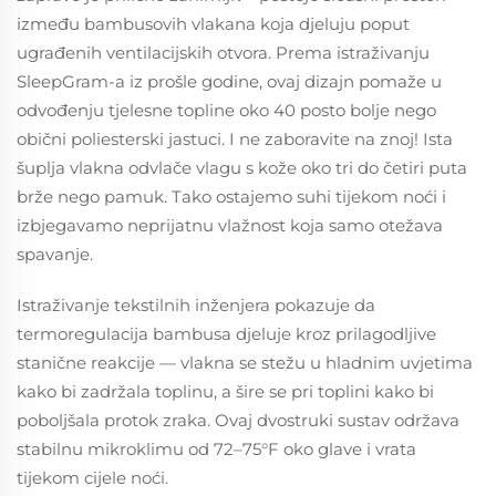
između bambusovih vlakana koja djeluju poput
ugrađenih ventilacijskih otvora. Prema istraživanju
SleepGram-a iz prošle godine, ovaj dizajn pomaže u
odvođenju tjelesne topline oko 40 posto bolje nego
obični poliesterski jastuci. I ne zaboravite na znoj! Ista
šuplja vlakna odvlače vlagu s kože oko tri do četiri puta
brže nego pamuk. Tako ostajemo suhi tijekom noći i
izbjegavamo neprijatnu vlažnost koja samo otežava
spavanje.
Istraživanje tekstilnih inženjera pokazuje da
termoregulacija bambusa djeluje kroz prilagodljive
stanične reakcije — vlakna se stežu u hladnim uvjetima
kako bi zadržala toplinu, a šire se pri toplini kako bi
poboljšala protok zraka. Ovaj dvostruki sustav održava
stabilnu mikroklimu od 72–75°F oko glave i vrata
tijekom cijele noći.