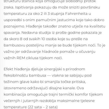
strukturu stanica koja omogućuje slobodniji protok
zraka. Ispitivanja pokazuju da može sniziti površinsku
temperaturu za oko 2 ili 3 stupnja Fahrenheita u
usporedbi s onim pamučnim jastucima koje tako dobro
poznajemo. Hlađenje također znatno utječe na kvalitetu
spavanja. Nedavna studija iz prošle godine pokazala je
da skoro 8 od svakih 10 osoba koje su prešle na
bambusovu posteljinu manje se bude tijekom noći. To je
važno jer održavanje hladnoće pomaže u očuvanju
važnih REM ciklusa tijekom noći.
Efekt hlađenja djeluje sinergijski s prirodnom
fleksibilnošću bambusa — vlakna se sabijaju pod
težinom glave kako bi smanjila točke pritiska,
istovremeno održavajući disajne kanale. Ova
kombinacija omogućuje trajni termički komfor tijekom
večernjih i jutarnjih razdoblja maksimalne tjelesne
temperature (22 sata – 2 sata)