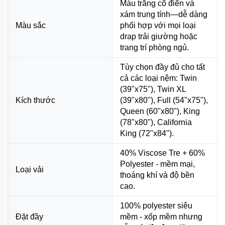
Màu trắng cổ điển và
xám trung tính—dễ dàng
Màu sắc
phối hợp với mọi loại
drap trải giường hoặc
trang trí phòng ngủ.
Tùy chọn đầy đủ cho tất
cả các loại nệm: Twin
(39"x75"), Twin XL
Kích thước
(39"x80"), Full (54"x75"),
Queen (60"x80"), King
(78"x80"), California
King (72"x84").
40% Viscose Tre + 60%
Polyester - mềm mại,
Loại vải
thoáng khí và độ bền
cao.
100% polyester siêu
Đặt đầy
mềm - xốp mềm nhưng