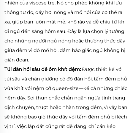
nhiên của viscose tre. Nó cho phép không khí lưu
thông tự do, đẩy hơi nóng và mồ hôi của cơ thể ra
xa, giúp bạn luôn mát mẻ, khô ráo và dễ chịu từ khi
đi ngủ đến sáng hôm sau. Đây là lựa chọn lý tưởng
cho những người ngủ nóng hoặc thường thức dậy
giữa đêm vì đổ mồ hôi, đảm bảo giấc ngủ không bị
gián đoạn.
Túi đàn hồi sâu để ôm khít đệm:
Được thiết kế với
túi sâu và chân giường có độ đàn hồi, tấm đệm phủ
vừa khít với nệm cỡ queen-size—kể cả những chiếc
nệm dày. Sợi thun chắc chắn ngăn ngừa tình trạng
dịch chuyển, trượt hoặc nhăn trong đêm, vì vậy bạn
sẽ không bao giờ thức dậy với tấm đệm phủ bị lệch
vị trí. Việc lắp đặt cũng rất dễ dàng: chỉ cần kéo