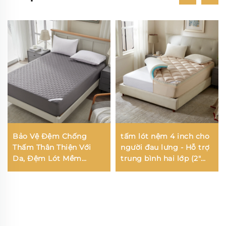
Bảo Vệ Đệm Chống
tấm lót nệm 4 inch cho
Thấm Thân Thiện Với
người đau lưng - Hỗ trợ
Da, Đệm Lót Mềm
trung bình hai lớp (2"
Thoáng Khí, Vỏ Đệm
xốp nhớ dạng gel + 2"
Pocket Sâu 6''-18'' Có
tấm lót mềm mát như
Thể Giặt Được (Xám)
gối), thoáng khí và giảm
áp lực (màu Beige)