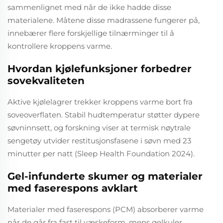
sammenlignet med når de ikke hadde disse
materialene. Måtene disse madrassene fungerer på,
innebærer flere forskjellige tilnærminger til å
kontrollere kroppens varme.
Hvordan kjølefunksjoner forbedrer
sovekvaliteten
Aktive kjølelagrer trekker kroppens varme bort fra
soveoverflaten. Stabil hudtemperatur støtter dypere
søvninnsett, og forskning viser at termisk nøytrale
sengetøy utvider restitusjonsfasene i søvn med 23
minutter per natt (Sleep Health Foundation 2024).
Gel-infunderte skumer og materialer
med faserespons avklart
Materialer med faserespons (PCM) absorberer varme
når de går fra fast til væskeform, mens gelkuler