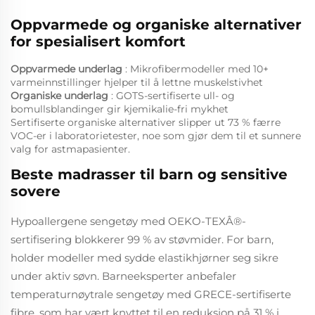
Oppvarmede og organiske alternativer
for spesialisert komfort
Oppvarmede underlag
: Mikrofibermodeller med 10+
varmeinnstillinger hjelper til å lettne muskelstivhet
Organiske underlag
: GOTS-sertifiserte ull- og
bomullsblandinger gir kjemikalie-fri mykhet
Sertifiserte organiske alternativer slipper ut 73 % færre
VOC-er i laboratorietester, noe som gjør dem til et sunnere
valg for astmapasienter.
Beste madrasser til barn og sensitive
sovere
Hypoallergene sengetøy med OEKO-TEXÂ®-
sertifisering blokkerer 99 % av støvmider. For barn,
holder modeller med sydde elastikhjørner seg sikre
under aktiv søvn. Barneeksperter anbefaler
temperaturnøytrale sengetøy med GRECE-sertifiserte
fibre, som har vært knyttet til en reduksjon på 31 % i