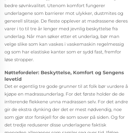
bedre søvnkvalitet. Utenom komfort fungerer
underlagene som barrierer mot ulykker, dustmites og
generell slitasje. De fleste opplever at madrassene deres
varer i to til tre år lenger med jevnlig beskyttelse fra
underlag. Når man søker etter et underlag, bør man
velge slike som kan vaskes i vaskemaskin regelmessig
og som har elastiske kanter som er sydd fast, fremfor
løse stropper.
Nøttefordeler: Beskyttelse, Komfort og Sengens
levetid
Det er egentlig tre gode grunner til at folk bør vurdere å
kjøpe en madrassunderlag. For det første holder de de
irriterende flekkene unna madrassen selv. For det andre
gir de ekstra dynking der det er mest nødvendig, noe
som gjør stor forskjell for de som sover på siden. Og for
det tredje reduserer disse underlagene faktisk
mengden allergener som samler seg over tid. Ifølge