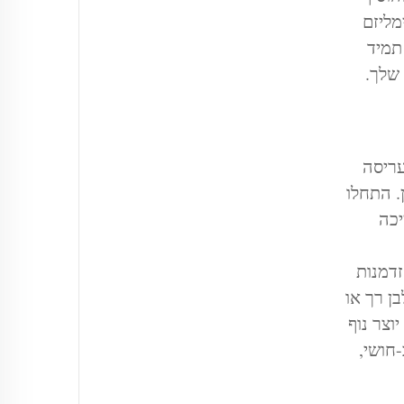
מליזם
תמיד
שלך.
עריסה
. התחלו
יכה
זדמנות
ן רך או
וצר נוף
חושי,