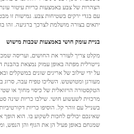
הצהרות של צבע באמצעות כריות עיטור עונתי
עם בגדי ירקים בשטיחות צבע. גמישות זו מב
יתאים בצורה מושלמת לצרכך ברגיעה. זהו ב
בניית עומק חושי באמצעות שכבות מישוש
מקלט צריך לעורר את החושים, ועריסה שמכו
נייטרלית מפתה באופן עמוק נמצאת בהבנת הט
על ידי שילוב של אריגים שונים במשקלים ובא
מעורגן ומטושטש. השליכו טפיח עבה, סרוג בסג
הטקסטורה הויזואלית של כיסוי מחוך או שטי
מרכזית לשעשוע חושי. שילבו כריות שינה סטנדר
בשנייל עם זוהר קל. הוסיפו כריות דקורטיביות
שאינכם יכולים לחכות לשקוע בו. הוא הופך א
שמנחם באופן פעיל הן את הגוף והן הנפש, ומ