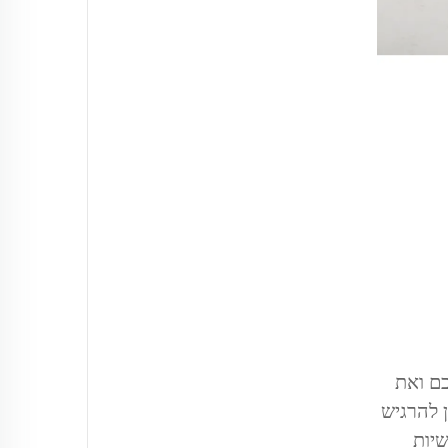
כם ואת
 להרגיש
שיות