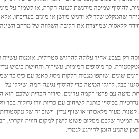
ות, להוסיף שמיכה מודגשת לעונה הקרה, או לשמור על מיני
טיחה שהמקלט שלך לא ירגיש מיושן או מוגזם בעריכתו, אלא 
חירה קלאסית שמייצרת את הליבה השלווה של מרחב השינה 
סה רק בצבע אחיד עלולה להרגיש סטרילית. אומנות עשיית 
קסטורה. כך מוסיפים חמימות, עשירות ותחושת כיבוש עדין
רוגים שונים. שותפו מגבות חלקות מסוג סאטן עם כיס כר שמ
נון כבל, לרגלי המיטה כדי להוסיף נגיעה חמה. שיקלו על
חת מיטה עם פרטי רקמה עדינים. סידור הכרית שלכם הוא ה
טיות בכיסויי כותנה קשיחים עם כריות יורו גדולות בבד וולב
 קטנות מעור מלאכותי או שזיף עדין. יישוב זה של טקסטורות י
ת המיטה שלכם ממקום פשוט לישון למקום חוויה יוקרתי, רב-
סמן שהגיע הזמן להירגע לגמרי.