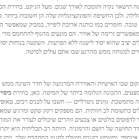
טה תישאר נקיה ותומכת לאורך שנים. מעל הג׳קט, בחירת הס
ילה, ולכן החשיפה והפונקציונליות שלה הן חשובות ביותר. ס
טובה. חומרים כמו כותנה ארוכת ליפייד, במבוק שמאפשר 
שרים זרימה של אוויר. הם מונעים מהגוף להתחמם מדי ב
ים יציב שהוא יסוד לישנה ללא הפרעות. השקעה בנוחות יסודי
יים למנוחה ממש מהרגע שבו אתם עולים למיטה.
קום שבו האישיות והאווירה המרגיעה של חדר השינה ממש 
כיסוי
צעים, התכונה הגלומה ביותר של המיטה. כאן, בחירת
 מתמשכת. גוונים ניטרליים — חשבו על לבנים רכים, טאופי
ועלים כתשומת לב חזותית. הם מספקים רקק שקט ומרגיע שמאט
דפוסים בולטים או צבעים זוהרים שיכולים לעורר את המוח 
ד תחושה של רושם והרמוניה. היותה רב-תכליתית היא יתרון
 אינסופי, ומשמש כקנבס מושלם לסגנון המתקדם שלך. ניתן ל