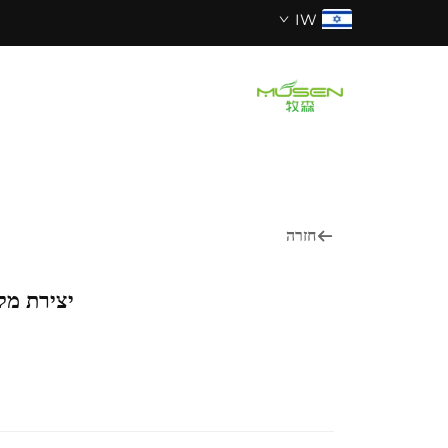
IW
חזרה
יצירת מק