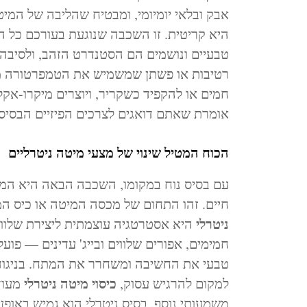
אבק ובלאי יומיומי, ומבטיח שהליבה של המי
היא קריטית. זו השכבה שנוגעת בעורכם כל הל
טבעיים ונושמים הם הסטנדרט הזהב, ולסיבה 
רטיבות או פשתן שמשמיש את הטמפרטורה מאפ
חמים או להקפיד כשקריר, ויוצרים מיקרו-אקל
אומרת שאתם דואגים לצרכים הפיזיים הבסיס
הכוח המטיל שינוי של מצעי מיטה ניטרליים
עם בסיס נוח במקומו, השכבה הבאה היא המ
חיים. זהו התחום של מכסה המיטה או כיס המ
ניטרלי
היא אסטרטגיה עוצמתית ליצירת שלווה
חמימים, אפורים שלווים ובייג' עדינים — פ
טבעי את החשיבה ומשחרר את המתח. בניגוד ל
כיסוי מיטה ניטרלי
למקום להרגיש עסוק,
מעוד
משמעותי נוסף. בסיס ניטרלי הוא גמיש באופן