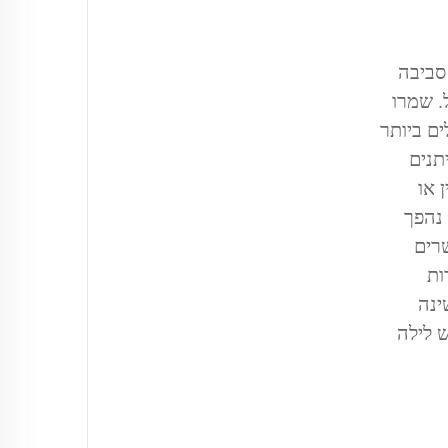
סביבה
. שמרו
ם ביותר
ואמביאנטית — החליפו אורות תליны צרים באורות שולחן או קandelabras ניתנים
 או
 נהפך
רים
ות
ינה
 לילה