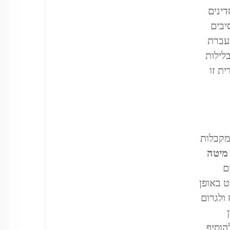
דינים
יבים
העברת
לילות
ת זו
מקבלות
 מיטה
ם
 באופן
ולגרום
הוסיף