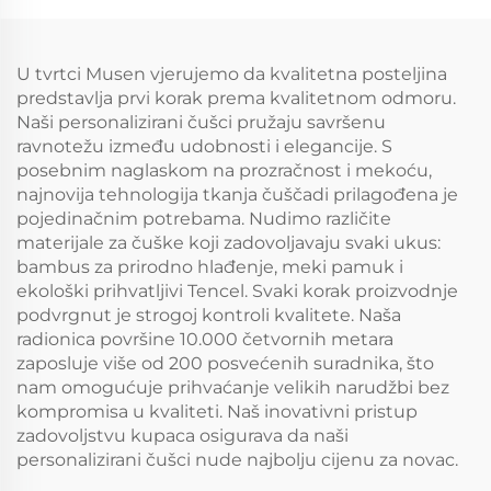
formata, podloga od
zračna tkanina za
3D zračnog tkanina,
posteljinu, duboki
duboki džepovi 6"-18",
džepovi 6"-18" za
U tvrtci Musen vjerujemo da kvalitetna posteljina
za spavaću sobu, hotel
spavaću sobu, hotel
predstavlja prvi korak prema kvalitetnom odmoru.
(ugljeni sivi)
Naši personalizirani čušci pružaju savršenu
ravnotežu između udobnosti i elegancije. S
posebnim naglaskom na prozračnost i mekoću,
najnovija tehnologija tkanja čuščadi prilagođena je
pojedinačnim potrebama. Nudimo različite
materijale za čuške koji zadovoljavaju svaki ukus:
bambus za prirodno hlađenje, meki pamuk i
ekološki prihvatljivi Tencel. Svaki korak proizvodnje
podvrgnut je strogoj kontroli kvalitete. Naša
radionica površine 10.000 četvornih metara
zaposluje više od 200 posvećenih suradnika, što
nam omogućuje prihvaćanje velikih narudžbi bez
kompromisa u kvaliteti. Naš inovativni pristup
zadovoljstvu kupaca osigurava da naši
personalizirani čušci nude najbolju cijenu za novac.