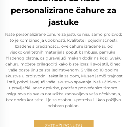
personalizirane čahure za
jastuke
Naše personalizirane čahure za jastuke nisu samo proizvod;
to je kombinacija udobnosti, kvalitete i pojedinačnosti.
Izrađene s preciznošću, ove čahure izrađene su od
visokokvalitetnih materijala poput bambusa, pamuka i
hlađenog platna, osiguravajući mekan dodir na koži. Svaku
čahuru možete prilagoditi kako biste izrazili svoj stil, čineći
vaše posteljinu zaista jedinstvenom. S više od 10 godina
iskustva u proizvodnji tekstila za dom, Musen jamči trajnost
i stil, poboljšavajući vaše iskustvo spavanja. Naš učinkovit
upravljački lanac opskrbe, podržan posvećenim timom,
osigurava da svaka narudžba zadovoljava vaša očekivanja,
bez obzira koristite li je za osobnu upotrebu ili kao pažljivo
odabran poklon.
ZATRAŽI PONUDU