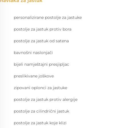
navlaka za jastuk
personalizirane postolje za jastuke
postolje za jastuk protiv bora
postolje za jastuk od satena
bavnošni naslonjači
bijeli namještajni presjipljac
preslikivane joškove
zipovani oplonci za jastuke
postolje za jastuk protiv alergije
postolje za cilindrični jastuk
postolje za jastuk koje klizi