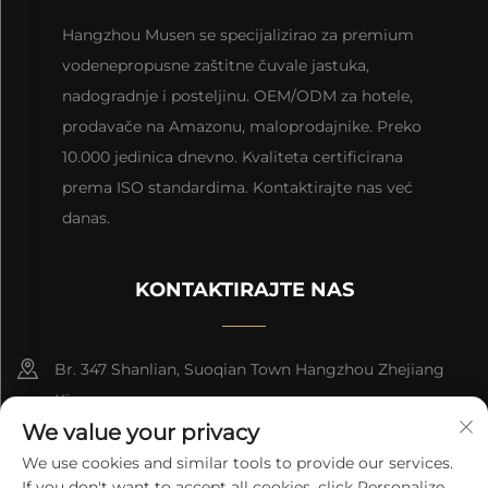
Hangzhou Musen se specijalizirao za premium
vodenepropusne zaštitne čuvale jastuka,
nadogradnje i posteljinu. OEM/ODM za hotele,
prodavače na Amazonu, maloprodajnike. Preko
10.000 jedinica dnevno. Kvaliteta certificirana
prema ISO standardima. Kontaktirajte nas već
danas.
KONTAKTIRAJTE NAS
Br. 347 Shanlian, Suoqian Town Hangzhou Zhejiang
Kina
We value your privacy
+86-15957161288
We use cookies and similar tools to provide our services.
If you don't want to accept all cookies, click Personalize