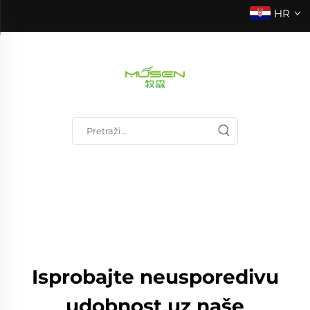
HR
Isprobajte neusporedivu
udobnost uz naše