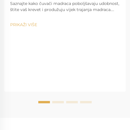
Saznajte kako čuvači madraca poboljšavaju udobnost,
štite vaš krevet i produžuju vijek trajanja madraca.
Upoznajte opcije s hlađenjem, vodootporne i
hipoalergenske modele. Pronađite savršen fit već
PRIKAŽI VIŠE
danas.