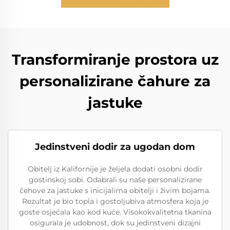
Transformiranje prostora uz
personalizirane čahure za
jastuke
Jedinstveni dodir za ugodan dom
Obitelj iz Kalifornije je željela dodati osobni dodir
gostinskoj sobi. Odabrali su naše personalizirane
čehove za jastuke s inicijalima obitelji i živim bojama.
Rezultat je bio topla i gostoljubiva atmosfera koja je
goste osjećala kao kod kuće. Visokokvalitetna tkanina
osigurala je udobnost, dok su jedinstveni dizajni