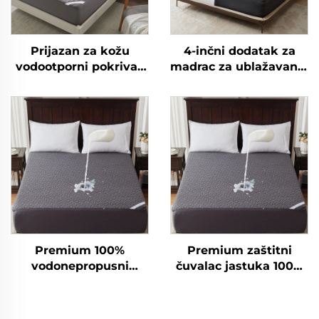
Prijazan za kožu
4-inčni dodatak za
vodootporni pokrivač
madrac za ublažavanje
za madrac, disajni
bolova u leđima -
meki punjeni pokrivač
Dvostratni dodatak
za madrac, 6''-18''
srednje podrške (2"
duboki džep za
gel pjenasti madrac s
pokrivač za madrac
pamćenjem oblika + 2"
(siva)
hladni puhasti
dodatak tipa pillow
top), Propuštanje
zraka i ublažavanje
tlaka (Siva boja)
Premium 100%
Premium zaštitni
vodonepropusni
čuvalac jastuka 100%
čuvalac madraca,
vodootporan, disajuci
disajuci pokrov za
pokrivač za krevet
madrac kraljičinog
kraljičinog formata, 3D