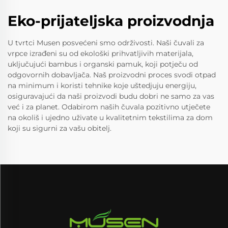
Eko-prijateljska proizvodnja
U tvrtci Musen posvećeni smo održivosti. Naši čuvali za
vrpce izrađeni su od ekološki prihvatljivih materijala,
uključujući bambus i organski pamuk, koji potječu od
odgovornih dobavljača. Naš proizvodni proces svodi otpad
na minimum i koristi tehnike koje uštedjuju energiju,
osiguravajući da naši proizvodi budu dobri ne samo za vas
već i za planet. Odabirom naših čuvala pozitivno utječete
na okoliš i ujedno uživate u kvalitetnim tekstilima za dom
koji su sigurni za vašu obitelj.