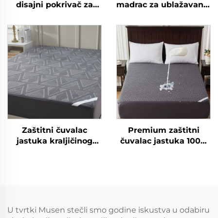
disajni pokrivač za
madrac za ublažavanje
madrac s dubokim
bolova u leđima -
džepovima protiv
Dvostratni dodatak
bolova u leđima
srednje podrške (2"
hladnjak od bambusa
gel pjenasti madrac s
s kvržicama (siva)
pamćenjem oblika + 2"
hladni puhasti
dodatak tipa pillow
top), Propuštanje
zraka i ublažavanje
tlaka (Siva boja)
Zaštitni čuvalac
Premium zaštitni
jastuka kraljičinog
čuvalac jastuka 100%
formata vodootporan i
vodootporan, disajuci
disajan – hipoalergijski
pokrivač za krevet
tihi protektni pokrivač
kraljičinog formata, 3D
s dubokim džepovima
zračna tkanina za
od 6" do 18" za kuću,
posteljinu, duboki
spavaću sobu, hotel
džepovi 6"-18" za
U tvrtki Musen stečli smo godine iskustva u odabiru
(siva boja)
spavaću sobu, hotel