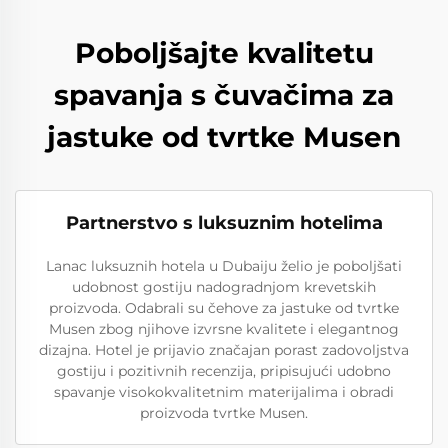
Poboljšajte kvalitetu
spavanja s čuvačima za
jastuke od tvrtke Musen
Partnerstvo s luksuznim hotelima
Lanac luksuznih hotela u Dubaiju želio je poboljšati
udobnost gostiju nadogradnjom krevetskih
proizvoda. Odabrali su čehove za jastuke od tvrtke
Musen zbog njihove izvrsne kvalitete i elegantnog
dizajna. Hotel je prijavio značajan porast zadovoljstva
gostiju i pozitivnih recenzija, pripisujući udobno
spavanje visokokvalitetnim materijalima i obradi
proizvoda tvrtke Musen.