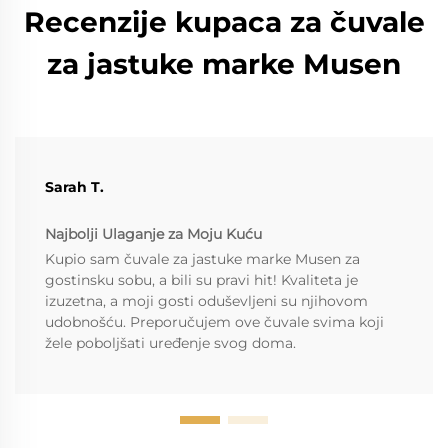
Recenzije kupaca za čuvale
za jastuke marke Musen
Sarah T.
Najbolji Ulaganje za Moju Kuću
Kupio sam čuvale za jastuke marke Musen za
gostinsku sobu, a bili su pravi hit! Kvaliteta je
izuzetna, a moji gosti oduševljeni su njihovom
udobnošću. Preporučujem ove čuvale svima koji
žele poboljšati uređenje svog doma.