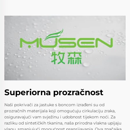
Superiorna prozračnost
Naši pokrivači za jastuke s boncom izrađeni su od
prozračnih materijala koji omogućuju cirkulaciju zraka,
osiguravajući vam svježinu i udobnost tijekom noći. Za
razliku od sintetičkih tkanina, naša prirodna vlakna upijaju
vlagu, smanjujući mogućnost pregrijavanja. Ova značajka