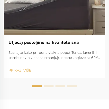
Utjecaj posteljine na kvalitetu sna
Saznajte kako prirodna vlakna poput Tenca, lanenih i
bambusovih vlakana smanjuju noćne znojeve za 62% i
poboljšavaju kvalitetu sna. Idealno za osobe koje se
previše znoje i osobe osjetljive na alergene. Saznajte
PRIKAŽI VIŠE
više.