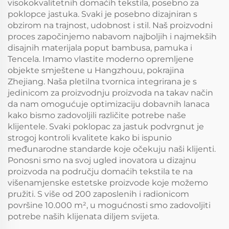
visokokvalitetnih domaćih tekstila, posebno za
poklopce jastuka. Svaki je posebno dizajniran s
obzirom na trajnost, udobnost i stil. Naš proizvodni
proces započinjemo nabavom najboljih i najmekših
disajnih materijala poput bambusa, pamuka i
Tencela. Imamo vlastite moderno opremljene
objekte smještene u Hangzhouu, pokrajina
Zhejiang. Naša pletilna tvornica integrirana je s
jedinicom za proizvodnju proizvoda na takav način
da nam omogućuje optimizaciju dobavnih lanaca
kako bismo zadovoljili različite potrebe naše
klijentele. Svaki poklopac za jastuk podvrgnut je
strogoj kontroli kvalitete kako bi ispunio
međunarodne standarde koje očekuju naši klijenti.
Ponosni smo na svoj ugled inovatora u dizajnu
proizvoda na području domaćih tekstila te na
višenamjenske estetske proizvode koje možemo
pružiti. S više od 200 zaposlenih i radionicom
površine 10.000 m², u mogućnosti smo zadovoljiti
potrebe naših klijenata diljem svijeta.