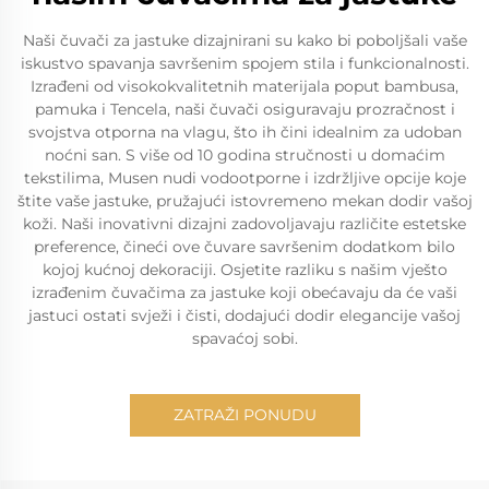
Naši čuvači za jastuke dizajnirani su kako bi poboljšali vaše
iskustvo spavanja savršenim spojem stila i funkcionalnosti.
Izrađeni od visokokvalitetnih materijala poput bambusa,
pamuka i Tencela, naši čuvači osiguravaju prozračnost i
svojstva otporna na vlagu, što ih čini idealnim za udoban
noćni san. S više od 10 godina stručnosti u domaćim
tekstilima, Musen nudi vodootporne i izdržljive opcije koje
štite vaše jastuke, pružajući istovremeno mekan dodir vašoj
koži. Naši inovativni dizajni zadovoljavaju različite estetske
preference, čineći ove čuvare savršenim dodatkom bilo
kojoj kućnoj dekoraciji. Osjetite razliku s našim vješto
izrađenim čuvačima za jastuke koji obećavaju da će vaši
jastuci ostati svježi i čisti, dodajući dodir elegancije vašoj
spavaćoj sobi.
ZATRAŽI PONUDU