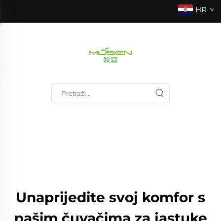
HR
Unaprijedite svoj komfor s
našim čuvačima za jastuke