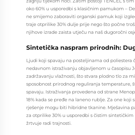
zagriju tijekom noći. Zatim postoji TENCEL s tim
oko 60% u usporedbi s klasičnim pamukom – Dermat
ne smijemo zaboraviti organski pamuk koji izgle
traje otprilike 30% dulje prije nego što počne troši
njihove izrade zaista utječu na naš dugoročni osj
Sintetička naspram prirodnih: Dug
Ljudi koji spavaju na posteljinama od poliestera 
nedavnom istraživanju objavljenom u časopisu Jo
zadržavanju vlažnosti, što stvara plodno tlo za m
sposobnost prirodnog reguliranja temperature,
spavaju. Istraživanja provedena od strane Menop
18% kada se pređe na laneno rublje. Za one koji se
rješenje mogu biti hibridne tkanine. Mješavina 
za otprilike 30% u usporedbi s čistim sintetičk
žrtvuje radi trajnosti.