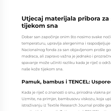
Utjecaj materijala pribora za
tijekom sna
Dobar san započinje onim što nosimo svake noći. 
temperaturu, upravlja alergenima i raspodjeljuje p
Nacionalnog fonda za san objavljenom prošle godi
madraca, ali zapravo važna je jednako i prozračno
spavanje može učiniti razliku kada je riječ o od
naše kože tijekom sna.
Pamuk, bambus i TENCEL: Uspored
Kada je riječ o znanosti o snu, prirodna vlakna pr
Uzmite, na primjer, bambusovu viskozu, koja u
istraživanju iz Textile Research Journal prošle go