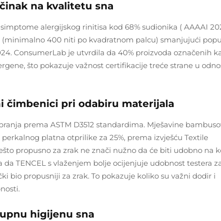
činak na kvalitetu sna
 simptome alergijskog rinitisa kod 68% sudionika (
AAAAI 20
 (minimalno 400 niti po kvadratnom palcu) smanjujući popu
024.
ConsumerLab
je utvrdila da 40% proizvoda označenih k
alergene, što pokazuje važnost certifikacije treće strane u odn
ni čimbenici pri odabiru materijala
 pranja prema ASTM D3512 standardima. Mješavine bambus
 perkalnog platna otprilike za 25%, prema izvješću Textile
ešto propusno za zrak ne znači nužno da će biti udobno na ko
a da TENCEL s vlaženjem bolje ocijenjuje udobnost testera z
 bio propusniji za zrak. To pokazuje koliko su važni dodir i
nosti.
kupnu higijenu sna