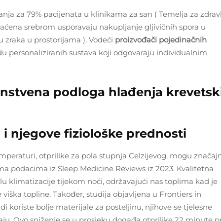
panja za 79% pacijenata u klinikama za san (
Temelja za zdrav
gaćena srebrom usporavaju nakupljanje gljivičnih spora u
tu zraka u prostorijama
). Vodeći
proizvođači pojedinačnih
du personaliziranih sustava koji odgovaraju individualnim
anstvena podloga hlađenja krevetsk
i njegove fiziološke prednosti
mperaturi, otprilike za pola stupnja Celzijevog, mogu značaj
a podacima iz Sleep Medicine Reviews iz 2023. Kvalitetna
u klimatizacije tijekom noći, održavajući nas toplima kad je
viška topline. Također, studija objavljena u Frontiers in
i koriste bolje materijale za posteljinu, njihove se tjelesne
ju. Ovo sniženje se u prosjeku događa otprilike 22 minute pr