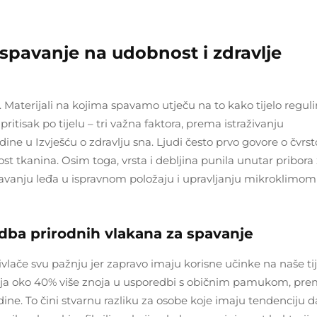
 spavanje na udobnost i zdravlje
Materijali na kojima spavamo utječu na to kako tijelo reguli
ritisak po tijelu – tri važna faktora, prema istraživanju
ne u Izvješću o zdravlju sna. Ljudi često prvo govore o čvrst
st tkanina. Osim toga, vrsta i debljina punila unutar pribora
ržavanju leđa u ispravnom položaju i upravljanju mikroklimo
ba prirodnih vlakana za spavanje
ivlače svu pažnju jer zapravo imaju korisne učinke na naše tij
pija oko 40% više znoja u usporedbi s običnim pamukom, pr
dine. To čini stvarnu razliku za osobe koje imaju tendenciju d