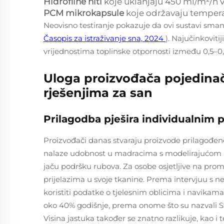
Hidrofilne niti
koje uklanjaju 450 ml/m²/h v
PCM mikrokapsule
koje održavaju tempera
Neovisno testiranje pokazuje da ovi sustavi sm
Časopis za istraživanje sna, 2024
). Najučinkoviti
vrijednostima toplinske otpornosti između 0,5–
Uloga proizvođača pojedinač
rješenjima za san
Prilagodba pješira individualnim
Proizvođači danas stvaraju proizvode prilagođene
nalaze udobnost u madracima s modelirajućom po
jaču podršku rubova. Za osobe osjetljive na pro
prijelazima u svoje tkanine. Prema intervjuu s n
koristiti podatke o tjelesnim oblicima i navikam
oko 40% godišnje, prema onome što su nazvali S
Visina jastuka također se znatno razlikuje, kao i