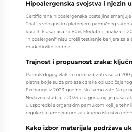
Hipoalergenska svojstva i njezin u
Certificirana hipoalergenska posteljina smanjuje
Trial
) s vrlo gustim pletenjem pamučnog satena
kućnih klokanaca za 80%. Međutim, analiza iz 2
"hipoalergeni" nisu prošli testiranje barijera za 
marketinške tvrdnje.
Trajnost i propusnost zraka: ključ
Pamuk dugog vlakna može izdržati više od 200
platna bolje su za prolazak zraka od uobičajenog
Exchange iz 2023. godine. No, samo zato što je n
Nedavna studija iz 2023. o ergonomiji je pokazal
u usporedbi s organskim pamukom koji je tehnički
regulacija temperature za ukupno iskustvo udob
Kako izbor materijala podržava u