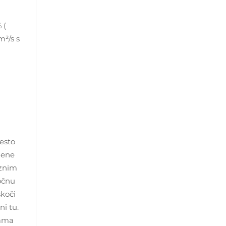
 (
m²/s s
često
jene
aznim
počnu
skoči
i tu.
kama