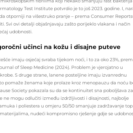
 mikroskopskim fibrilima koji nekako smanjuju rast bakterija
ology Test Institute potvrdio je to još 2023. godine. I, nar
da otporniji na višestruko pranje – prema Consumer Reports
ti. Svi ovi detalji objašnjavaju zašto porijeklo vlakana i način
ećaj udobnosti.
oročni učinci na kožu i disajne puteve
češće imaju osjećaj svraba tijekom noći, i to za oko 23%, pre
urnal of Sleep Medicine (2024). Problem je vjerojatno u
ikrobe. S druge strane, lanene posteljine imaju izvanrednu
 što pomaže ženama koje prolaze kroz menopauzu da noću b
ause Society pokazala su da se kontinuitet sna poboljšava z
 ne mogu odlučiti između izdržljivosti i disajnosti, najbolje
pamuka i poliestera u omjeru 50/50 smanjuje zadržavanje top
im materijalima, nudeći kompromisno rješenje gdje se udobno