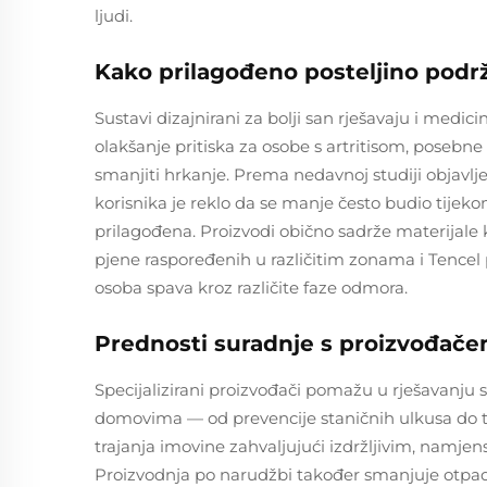
ljudi.
Kako prilagođeno posteljino podrž
Sustavi dizajnirani za bolji san rješavaju i med
olakšanje pritiska za osobe s artritisom, posebne 
smanjiti hrkanje. Prema nedavnoj studiji objavlje
korisnika je reklo da se manje često budio tijeko
prilagođena. Proizvodi obično sadrže materijale 
pjene raspoređenih u različitim zonama i Tence
osoba spava kroz različite faze odmora.
Prednosti suradnje s proizvođače
Specijalizirani proizvođači pomažu u rješavanju s
domovima — od prevencije staničnih ulkusa do te
trajanja imovine zahvaljujući izdržljivim, namje
Proizvodnja po narudžbi također smanjuje otpad i