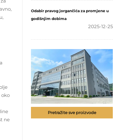
 za
avno,
Odabir pravog jorgančića za promjene u
u,
godišnjim dobima
2025-12-25
ma
olje
a oko
line
Pretražite sve proizvode
st ne