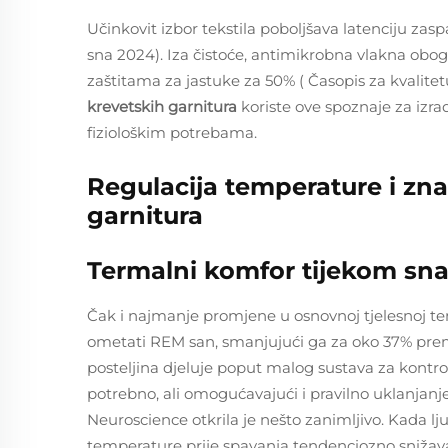
Učinkovit izbor tekstila poboljšava latenciju zas
sna
2024). Iza čistoće, antimikrobna vlakna obo
zaštitama za jastuke za 50% (
Časopis za kvalite
krevetskih garnitura
koriste ove spoznaje za izra
fiziološkim potrebama.
Regulacija temperature i zn
garnitura
Termalni komfor tijekom sna 
Čak i najmanje promjene u osnovnoj tjelesnoj te
ometati REM san, smanjujući ga za oko 37% prem
posteljina djeluje poput malog sustava za kontrol
potrebno, ali omogućavajući i pravilno uklanjanje 
Neuroscience otkrila je nešto zanimljivo. Kada ljud
temperature prije spavanja tendenciozno snižava