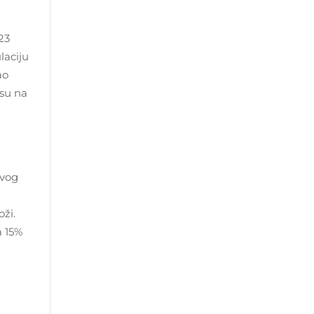
23
laciju
ao
osu na
ovog
ži.
a 15%