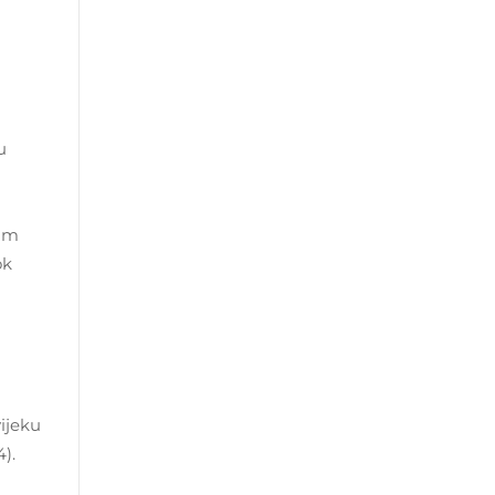
u
oam
ok
ijeku
).