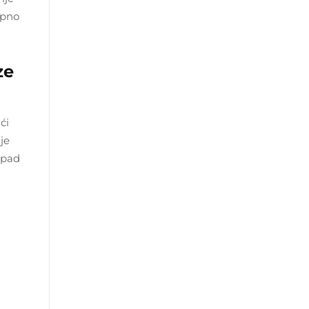
upno
ze
ći
je
 pad