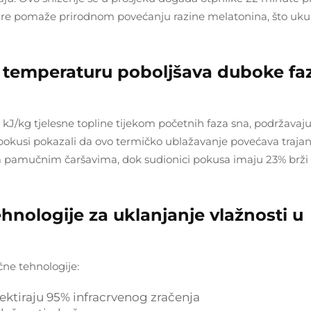
ture pomaže prirodnom povećanju razine melatonina, što uk
ra temperaturu poboljšava duboke fa
2 kJ/kg tjelesne topline tijekom početnih faza sna, podržavaju
pokusi pokazali da ovo termičko ublažavanje povećava trajan
 pamučnim čaršavima, dok sudionici pokusa imaju 23% brži
 tehnologije za uklanjanje vlažnosti u
čne tehnologije:
lektiraju 95% infracrvenog zračenja