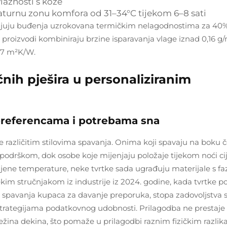
lažnosti s kože
turnu zonu komfora od 31–34°C tijekom 6–8 sati
anjuju buđenja uzrokovana termičkim nelagodnostima za 40%
ji proizvodi kombiniraju brzine isparavanja vlage iznad 0,16 g/
0,7 m²K/W.
nih pješira u personaliziranim
 preferencama i potrebama sna
 različitim stilovima spavanja. Onima koji spavaju na boku 
drškom, dok osobe koje mijenjaju položaje tijekom noći ci
mjene temperature, neke tvrtke sada ugrađuju materijale s f
ekim stručnjakom iz industrije iz 2024. godine, kada tvrtke 
a spavanja kupaca za davanje preporuka, stopa zadovoljstva 
trategijama podatkovnog udobnosti. Prilagodba ne prestaje n
 težina dekina, što pomaže u prilagodbi raznim fizičkim razli