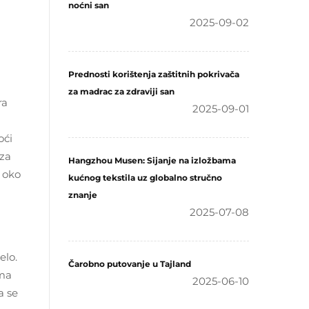
noćni san
2025-09-02
Prednosti korištenja zaštitnih pokrivača
za madrac za zdraviji san
ra
2025-09-01
oći
 za
Hangzhou Musen: Sijanje na izložbama
m oko
kućnog tekstila uz globalno stručno
znanje
2025-07-08
elo.
Čarobno putovanje u Tajland
ema
2025-06-10
a se