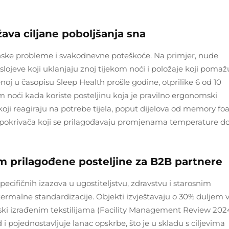
ava ciljane poboljšanja sna
icinske probleme i svakodnevne poteškoće. Na primjer, nude
slojeve koji uklanjaju znoj tijekom noći i položaje koji pomaž
noj u časopisu Sleep Health prošle godine, otprilike 6 od 10
m noći kada koriste posteljinu koja je pravilno ergonomski
koji reagiraju na potrebe tijela, poput dijelova od memory f
l pokrivača koji se prilagođavaju promjenama temperature d
m prilagođene posteljine za B2B partnere
pecifičnih izazova u ugostiteljstvu, zdravstvu i starosnim
rmalne standardizacije. Objekti izvještavaju o 30% duljem v
nski izrađenim tekstilijama (Facility Management Review 2024
 pojednostavljuje lanac opskrbe, što je u skladu s ciljevima