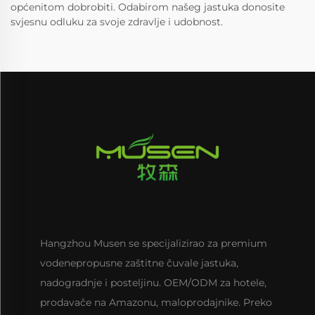
općenitom dobrobiti. Odabirom našeg jastuka donosite
svjesnu odluku za svoje zdravlje i udobnost.
Hangzhou Musen se specijalizirao za premium
vodenepropusne zaštitne čuvale jastuka,
nadogradnje i posteljinu. OEM/ODM za hotele,
prodavače na Amazonu, maloprodajnike. Preko