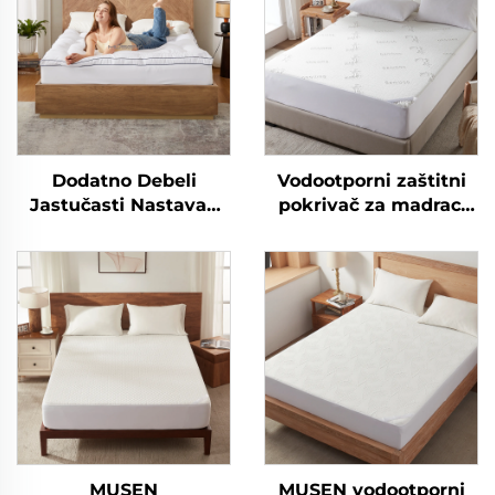
Dodatno Debeli
Vodootporni zaštitni
Jastučasti Nastavak
pokrivač za madrac,
za Madrac za Hotel
pleteni čehol od
Prozračan Puhavi
bambusa debljine
Mecka Nastavka za
6"-15", 3D zračna
Madrac s Elastičnim
tkanina za madrac,
Džepovima do 15 Inča
tihi, perilom otporan
MUSEN
MUSEN vodootporni