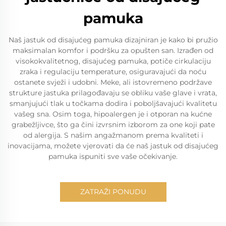
pamuka
Naš jastuk od disajućeg pamuka dizajniran je kako bi pružio
maksimalan komfor i podršku za opušten san. Izrađen od
visokokvalitetnog, disajućeg pamuka, potiče cirkulaciju
zraka i regulaciju temperature, osiguravajući da noću
ostanete svježi i udobni. Meke, ali istovremeno podržave
strukture jastuka prilagođavaju se obliku vaše glave i vrata,
smanjujući tlak u točkama dodira i poboljšavajući kvalitetu
vašeg sna. Osim toga, hipoalergen je i otporan na kućne
grabežljivce, što ga čini izvrsnim izborom za one koji pate
od alergija. S našim angažmanom prema kvaliteti i
inovacijama, možete vjerovati da će naš jastuk od disajućeg
pamuka ispuniti sve vaše očekivanje.
ZATRAŽI PONUDU