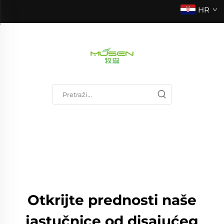
HR
Otkrijte prednosti naše
jastučnice od disajućeg