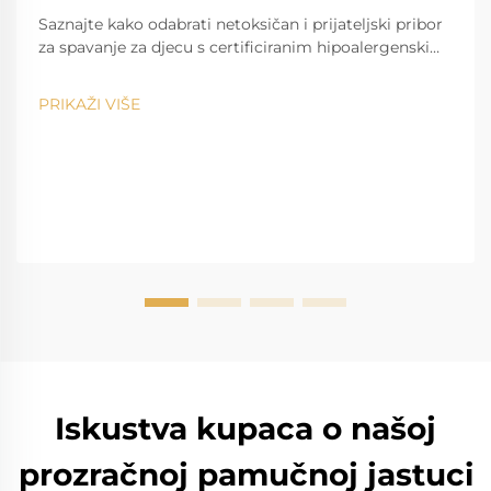
Saznajte kako odabrati netoksičan i prijateljski pribor
za spavanje za djecu s certificiranim hipoalergenskim
materijalima, pravom podrškom i mogućnošću
pranja. Zaštitite zdravlje vaše djece tijekom sna –
PRIKAŽI VIŠE
preuzmite cijeli vodič.
Iskustva kupaca o našoj
prozračnoj pamučnoj jastuci