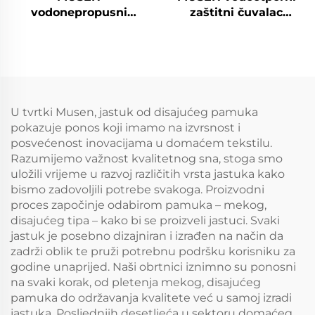
vodonepropusni
zaštitni čuvalac
čuvalac madraca,
jastuka s dubokim
disajuci tihi pokrov za
džepom do 18 inča,
madrac za visine
mekani disajni tihi
6"-18", mekani disajuci
jastučić, pokrivač za
uložak za madrac koji
krevet kraljičinog
se može prati u perilici
formata za kuću,
U tvrtki Musen, jastuk od disajućeg pamuka
rublja
spavaću sobu, hotel –
pokazuje ponos koji imamo na izvrsnost i
bijela boja
posvećenost inovacijama u domaćem tekstilu.
Razumijemo važnost kvalitetnog sna, stoga smo
uložili vrijeme u razvoj različitih vrsta jastuka kako
bismo zadovoljili potrebe svakoga. Proizvodni
proces započinje odabirom pamuka – mekog,
disajućeg tipa – kako bi se proizveli jastuci. Svaki
jastuk je posebno dizajniran i izrađen na način da
zadrži oblik te pruži potrebnu podršku korisniku za
godine unaprijed. Naši obrtnici iznimno su ponosni
na svaki korak, od pletenja mekog, disajućeg
pamuka do održavanja kvalitete već u samoj izradi
jastuka. Posljednjih desetljeća u sektoru domaćeg