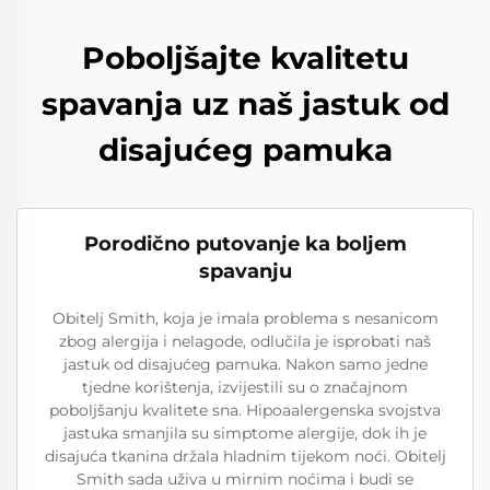
Poboljšajte kvalitetu
spavanja uz naš jastuk od
disajućeg pamuka
Porodično putovanje ka boljem
spavanju
Obitelj Smith, koja je imala problema s nesanicom
zbog alergija i nelagode, odlučila je isprobati naš
jastuk od disajućeg pamuka. Nakon samo jedne
tjedne korištenja, izvijestili su o značajnom
poboljšanju kvalitete sna. Hipoaalergenska svojstva
jastuka smanjila su simptome alergije, dok ih je
disajuća tkanina držala hladnim tijekom noći. Obitelj
Smith sada uživa u mirnim noćima i budi se