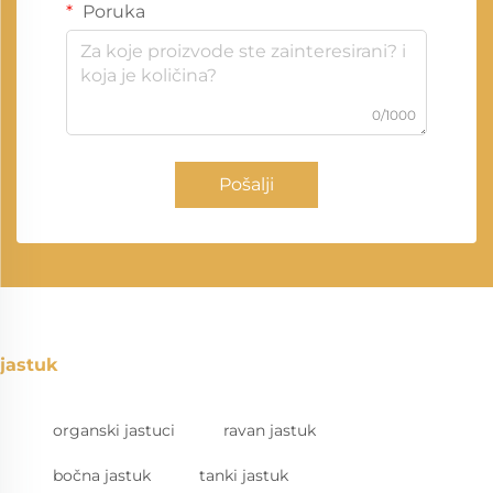
Poruka
0/1000
Pošalji
jastuk
organski jastuci
ravan jastuk
bočna jastuk
tanki jastuk