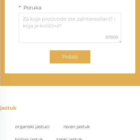
Poruka
0/1000
Pošalji
jastuk
organski jastuci
ravan jastuk
bočna jastuk
tanki jastuk