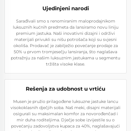
Ujedinjeni narodi
Sarađivali smo s renomiranim maloprodajnikom
luksuznih kućnih predmeta da lansiramo novu liniju
premium jastuka. Naši inovativni dizajni i održivi
materijali privukli su nišu potrošača koji su svjesni
okoliša. Prodavač je zabilježio povećanje prodaje za
50% u prvom tromjesečju lansiranja, što naglašava
potražnju za našim luksuznim jastukama u segmentu
tržišta visoke klase.
Rešenja za udobnost u vrtiću
Musen je pružio prilagođene luksuzne jastuke lancu
visokoklasnih dječjih soba. Naš meki, disajni materijali
osigurali su maksimalan komfor za novorođenčad i
mir duha roditeljima. Dječje sobe izvijestile su o
povećanju zadovoljstva kupaca za 40%, naglašavajući