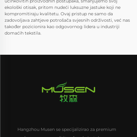
učinkovitih proizvodnih postupaka, smanjujemo svoj
ekološki otisak, pritom nudeći luksuzne jastuke koji ne
kompromitiraju kvalitetu. Ovaj pristup ne samo da
zadovoljava zahtjeve potrošača svjesnih održivosti, već nas
također pozicionira kao odgovornog lidera u industriji
domaćih tekstila.
Hangzhou Musen se specijalizirao za premium