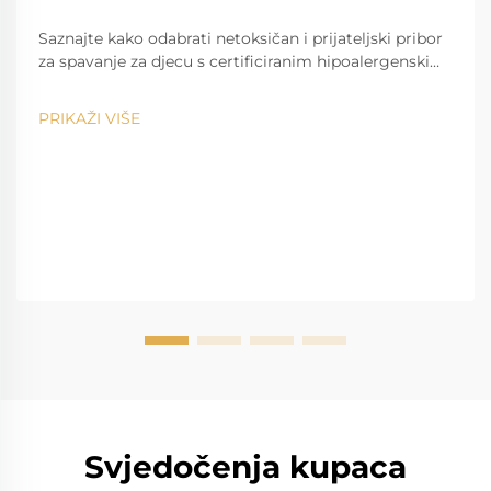
Saznajte kako odabrati netoksičan i prijateljski pribor
za spavanje za djecu s certificiranim hipoalergenskim
materijalima, pravom podrškom i mogućnošću
pranja. Zaštitite zdravlje vaše djece tijekom sna –
PRIKAŽI VIŠE
preuzmite cijeli vodič.
Svjedočenja kupaca