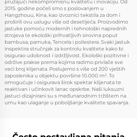
pružajući nekompromisnu kvalitetu i inovaciju. Od
2015. godine počeli smo s poslovanjem u
Hangzhouu, Kina, kao izvoznici tekstila za dom i
proširili ovu uslugu više od desetljeća. Proizvodimo
jastuke pomoću modernih i tehnološki naprednih
strojeva te ekološki prihvatljivih sirovina poput
bambusa, pamuka, Tencela i poliestera. Svaki jastuk
inspektira stručnjak za kontrolu kvalitete kako bi
osigurao udobnost i izdržljivost. Ekološki pozitivne i
održive prakse prema kojima radimo privlače sve
veći broj klijenata. Poslujemo s više od 200 vještih
zaposlenika u objektu površine 10.000 m². To
omogućuje i osigurava širok spektar klijenata te
reaktivan i učinkovit lanac opskrbe. Naši luksuzni
jastuci dizajnirani su s međunarodnim tržištem na
umu kao ulaganje u poboljšanje kvalitete spavanja.