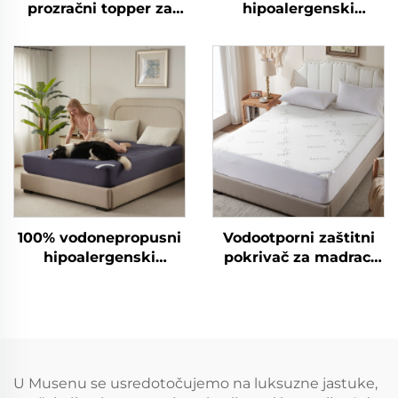
prozračni topper za
hipoalergenski
madrac, duboki
pokrivač za madrac s
čuvelac za madrac
dubokim džepovima
6-15 inča, disajni
pokrivač za madrac za
hotel i kuću (bijela)
100% vodonepropusni
Vodootporni zaštitni
hipoalergenski
pokrivač za madrac,
pokrivač za madrac s
pleteni čehol od
dubokim džepovima
bambusa debljine
6-15 inča, disajni
6"-15", 3D zračna
pokrivač za madrac za
tkanina za madrac,
hotel i kuću
tihi, perilom otporan
(tamnoplava)
U Musenu se usredotočujemo na luksuzne jastuke,