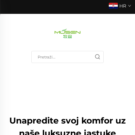
HR
Unapredite svoj komfor uz
naše luksuzne jastuke