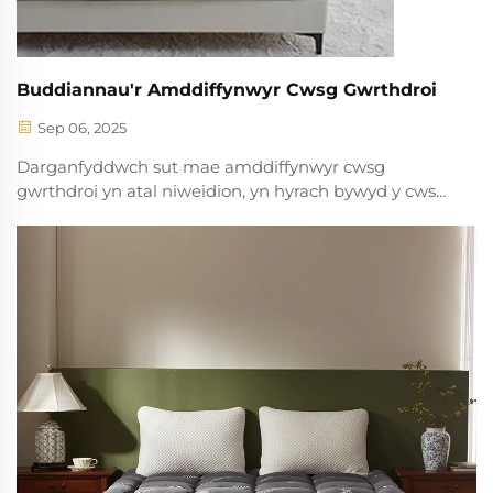
Buddiannau'r Amddiffynwyr Cwsg Gwrthdroi
Sep 06, 2025
Darganfyddwch sut mae amddiffynwyr cwsg
gwrthdroi yn atal niweidion, yn hyrach bywyd y cwsg
erioed 3–5 mlynedd, ac yn blocio 99% o alergynau.
Cadwch warantau yn weithredol a'r arbed o fisennau
—dysgwch ragor.