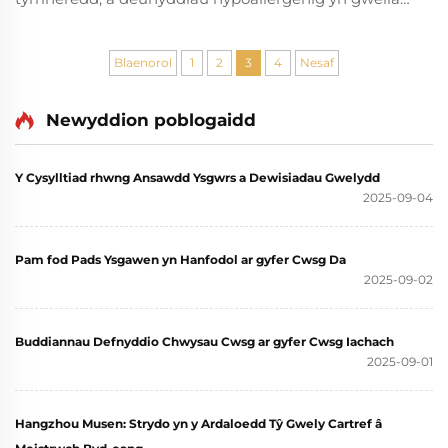
ansawdd y cwtch. Dysgwch pam mae 79% o
ddefnyddwyr yn cwtch yn well gyda bedhad wedi'i
hymgorwrio. Archwiliwch nawr.
Blaenorol
1
2
3
4
Nesaf
Newyddion poblogaidd
Y Cysylltiad rhwng Ansawdd Ysgwrs a Dewisiadau Gwelydd
2025-09-04
Pam fod Pads Ysgawen yn Hanfodol ar gyfer Cwsg Da
2025-09-02
Buddiannau Defnyddio Chwysau Cwsg ar gyfer Cwsg Iachach
2025-09-01
Hangzhou Musen: Strydo yn y Ardaloedd Tŷ Gwely Cartref â