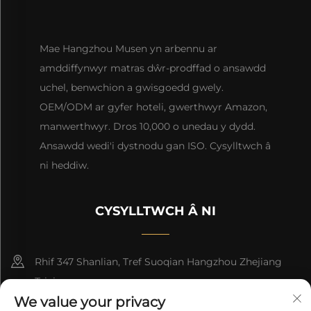
Mae Hangzhou Musen yn arbennu ar
amddiffynwyr matras dŵr-prodffad o ansawdd
uchel, benwchion a gwisgoedd gwely.
OEM/ODM ar gyfer hoteli, gwerthwyr Amazon,
manwerthwyr. Dros 10,000 o unedau y dydd.
Ansawdd wedi'i dystnodu gan ISO. Cysylltwch â
ni heddiw.
CYSYLLTWCH Â NI
Rhif 347 Shanlian, Tref Suoqian Hangzhou Zhejiang
Tsieina
We value your privacy