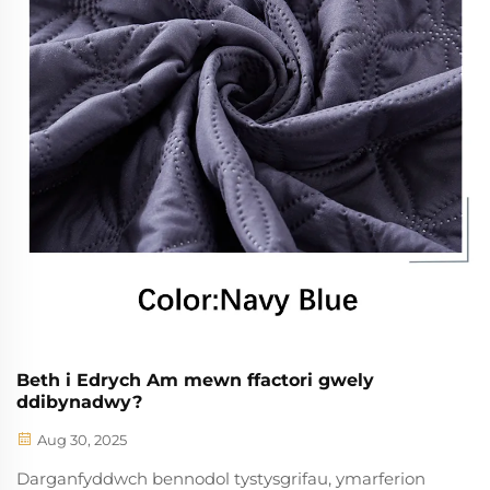
Beth i Edrych Am mewn ffactori gwely
ddibynadwy?
Aug 30, 2025
Darganfyddwch bennodol tystysgrifau, ymarferion