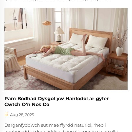
uchelgeint, deunyddiau tystiedig a thrionglau smarti.
Dysgwch y breintiau a ddefnyddir gan llety
uchelgeint am gyffordd a hyfrydoldeb gwestai.
Pam Bodhad Dysgol yw Hanfodol ar gyfer
Cwtch O'n Nos Da
Aug 28, 2025
Darganfyddwch sut mae ffyrdd naturiol, rheoli
tymheredd, a deunyddiau hypoallergenig yn gwella