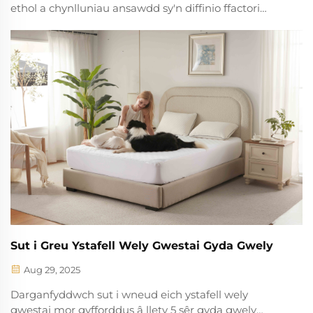
ethol a chynlluniau ansawdd sy'n diffinio ffactori
gwely ddibynadwy. Sicrhewch ddiogelwch,
cynaliadwyedd a chysondeb. Dysgwch ragor.
Sut i Greu Ystafell Wely Gwestai Gyda Gwely
Aug 29, 2025
Darganfyddwch sut i wneud eich ystafell wely
gwestai mor gyfforddus â llety 5 sêr gyda gwely