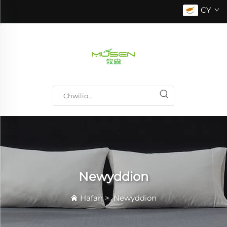
CY
Newyddion
Hafan
>
Newyddion