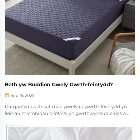
Beth yw Buddion Gwely Gwrth-feintydd?
Sep 15, 2025
Darganfyddwch sut mae gwelyau gwrth-feintydd yn
lleihau microbioau o 99.7%, yn gwrthwyneud eirias a
mwd, ac yn arbed hyd at 30% ar gostau disodli. Addas
ar gyfer croen sensitif a chyfryngau o uchelgarwch.
Dysgwch ragor.