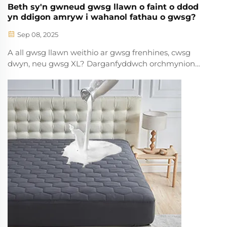
Beth sy'n gwneud gwsg llawn o faint o ddod
yn ddigon amryw i wahanol fathau o gwsg?
Sep 08, 2025
A all gwsg llawn weithio ar gwsg frenhines, cwsg
dwyn, neu gwsg XL? Darganfyddwch orchmynion
cywiro, hyd y disgyniad, a chopion ar gyfer ymestyn y
defnyddiau. Uwchleia'ch cwsg nawr.