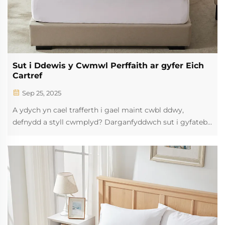
Sut i Ddewis y Cwmwl Perffaith ar gyfer Eich
Cartref
Sep 25, 2025
A ydych yn cael trafferth i gael maint cwbl ddwy,
defnydd a styll cwmplyd? Darganfyddwch sut i gyfateb
ffit, ffabrig a dylunio i gyflwr a chynhesi. Cadwch
awgrymiadau arbenigol heddiw.