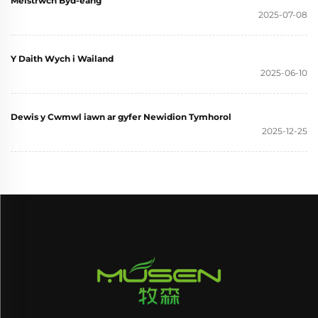
Meistrwch Byd-eang
2025-07-08
Y Daith Wych i Wailand
2025-06-10
Dewis y Cwmwl iawn ar gyfer Newidion Tymhorol
2025-12-25