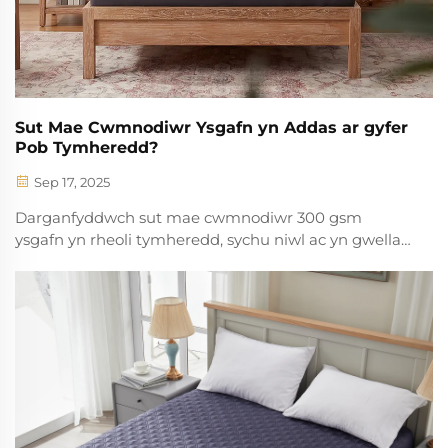
Sut Mae Cwmnodiwr Ysgafn yn Addas ar gyfer
Pob Tymheredd?
Sep 17, 2025
Darganfyddwch sut mae cwmnodiwr 300 gsm
ysgafn yn rheoli tymheredd, sychu niwl ac yn gwella
chwarae trwy'r tymherwch. Addas i bobl sy'n hothach
wrth wsleep a phob tywyll. Dysgwch fwy.