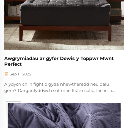
Awgrymiadau ar gyfer Dewis y Toppwr Mwnt
Perfect
Sep 11, 2025
A ydych chi'n fightio gyda nhewtheredd neu dalu
gêm? Darganfyddwch sut mae ffrâm cofio, lactic, a
thechnoleg oeri yn dylanwadu ar gymorth,
tymheredd, a chymeradwedd y gorffwys.
Darganfyddwch eich toppwr berffaith heddiw.