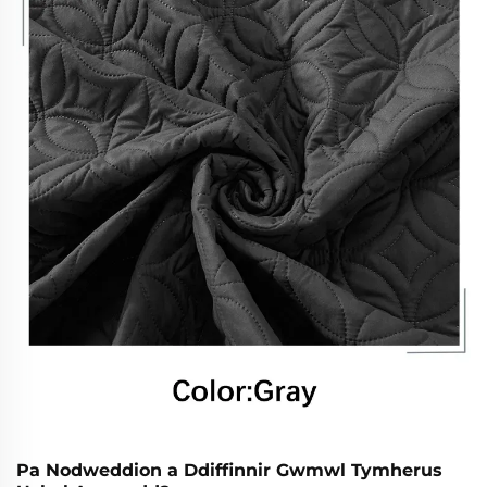
gyfer y blaned. Archwiliwch y ffeithiau.
Pa Nodweddion a Ddiffinnir Gwmwl Tymherus