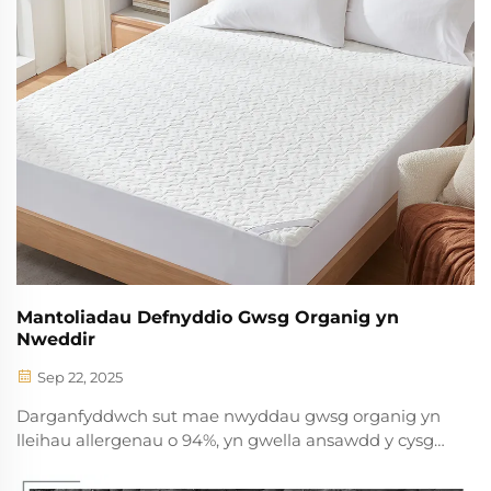
Mantoliadau Defnyddio Gwsg Organig yn
Nweddir
Sep 22, 2025
Darganfyddwch sut mae nwyddau gwsg organig yn
lleihau allergenau o 94%, yn gwella ansawdd y cysgu,
ac yn torri defnydd o ddŵr o 91%. Dysgwch pam ei
bod yn ddiogelach ar gyfer croen braf a better ar