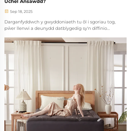
Uchel Ansawdd?
Sep 18, 2025
Darganfyddwch y gwyddoniaeth tu ôl i sgoriau tog,
pŵer llenwi a deunydd datblygedig sy'n diffinio
gwmleddau tymherus o ansawdd uchel. Dysgwch
sut i ddewis cynhesrwydd, hyd-droadwydd a
chynaliadwyedd. Caelwch y canllaw prynu uchaf.