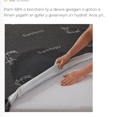
Sep 13, 2025
Pam 68% o bercheni tŷ a dewis gwsgan o goton a
llinen ysgafn ar gyfer y gwanwyn a'r hydref. Aros yn
gyfforddus yn ystod amodau newid o fewn y
tymheredd, lleihau costau ynni, a chysgu yn well
gyda ffyrdd naturiol. Darganfyddwch y gwyddoniaeth
sydd ar y gefn o gwsg orau ar gyfer y tymor.