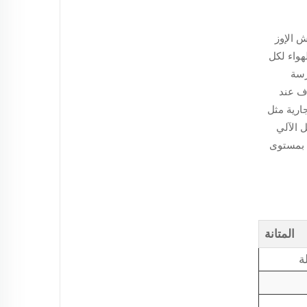
 تُبلي بلاءً حسناً. يُظهر بحث نسيجي حديث أُجري في عام 2024 أن ريش الإوز
اث مرات من الهواء لكل
رسة
بالجفاف عند
ارية مثل
ل الآلي
ة بمستوى
المتانة