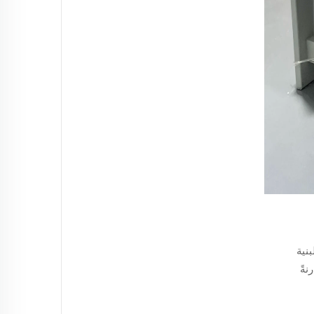
نية
للحافات أخف وزنًا بنسبة تتراوح بين 25-40٪ مقارنةً