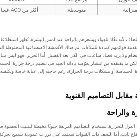
ميزانية
متوسطة
أكثر من 400 غسالة
اف لأنه نفّاذ للهواء ويشعرهم بالراحة عند لمس البشرة. تُظهر استطلاعا
 مقدمة قوائمهم كمادة للملاءات. ثم هناك الأقمشة الاصطناعية المخلوطة الت
م ولا يريد قضاء ساعات في الكي بعد الغسيل. أما الحرير، فهو ليس شائع
لي 7% فقط من السوق)، لكن ما يفتقده من انتشار يعوّضه بأدائه الجيد في تنظيم درجة حرارة ال
ة الحساسة أو مشكلات درجة الحرارة، رغم حاجته إلى عناية خاصة وتكلفته 
 مقابل التصاميم القنوية
ة والراحة
لعزل للحرارة. تستخدم التصاميم المربعة جيوبًا مخيطَة لتثبيت الحشوة في
اع ثابت. أما اللحف ذات القنوات فتعتمد على درزات عمودية تسمح بحركة