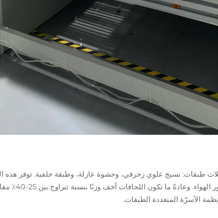
اث طبقات: نسيج علوي زخرفي، وحشوة عازلة، وطبقة خلفية. توفر هذه الب
الشبيهة بالساندويتش دفئًا خفيفًا الوزن مع السماح بمرور الهواء. وعادةً ما تكون ا
نظمة الأسرّة المتعددة الطبقات.