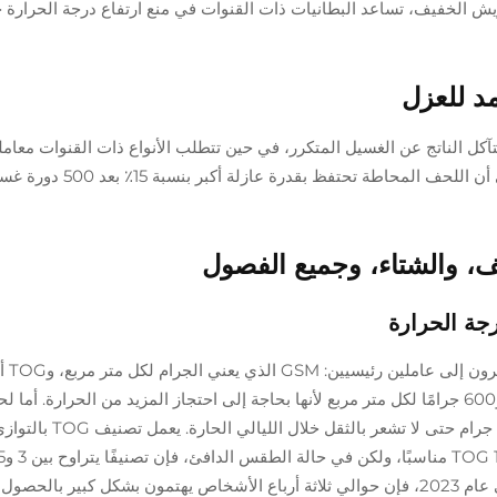
ش الخفيف، تساعد البطانيات ذات القنوات في منع ارتفاع درجة الحرارة خ
مد للعزل
ل الناتج عن الغسيل المتكرر، في حين تتطلب الأنواع ذات القنوات معاملة
لطفًا لتجنب إجهاد الدرزات. تشير اختبارات الصناعة إلى أن اللحف 
، والشتاء، وجميع الفصول
عندما يتعلق الأمر
الحرارية الكلية. تزن لحايف الشتاء عمومًا ما بين 400 و600 جرامًا لكل متر مربع لأنها بحاجة إلى احتجاز المزيد من الحرارة. أم
الصيف فتكون أخف وزنًا، وتتراوح كتلتها بين 200 و300 جرام حتى
الخيار الأكثر منطقية. وفقًا لدراسة نوم حديثة أجريت في عام 2023، فإن حوالي ثلاثة أرباع الأشخاص يهتمون بشكل كبير بال