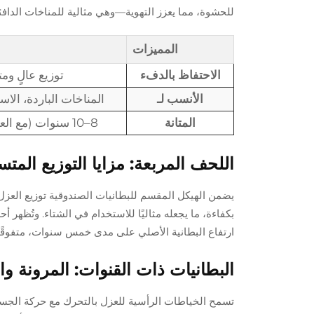
للحشوة، مما يعزز التهوية—وهي مثالية للمناخات الدافئ
المميزات
الاحتفاظ بالدفء
توزيع عالٍ ومت
الأنسب لـ
المناخات الباردة، الاس
المتانة
8–10 سنوات (مع العناية الجيدة)
اللحف المربعة: مزايا التوزيع الم
يضمن الهيكل المقسم للبطانيات الصندوقية توزيع العزل 
ارتفاع البطانية الأصلي على مدى خمس سنوات، متفوقًا 
البطانيات ذات القنوات: المرونة والأ
تسمح الخياطات الرأسية للعزل بالتحرك مع حركة الجسم، 