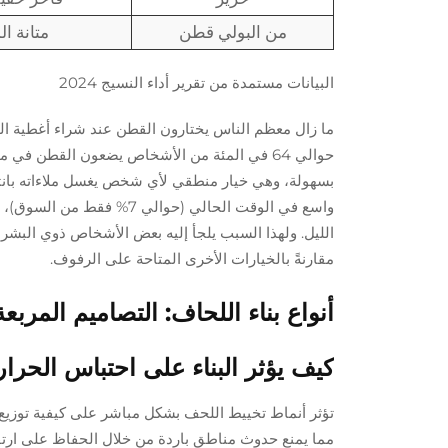
من البولي قطن
متانة ال
البيانات مستمدة من تقرير أداء النسيج 2024
ما زال معظم الناس يختارون القطن عند شراء أغطية اللح
حوالي 64 في المئة من الأشخاص يضعون القطن في
بسهولة، وهي خيار منطقي لأي شخص يغسل ملاءاته بانتظا
واسع في الوقت الحالي (حوا
الليل. ولهذا السبب يلجأ إليه بعض الأشخاص ذوي البشر
مقارنةً بالخيارات الأخرى المتاحة على الرفوف.
أنواع بناء اللحاف: التصاميم المربعة
كيف يؤثر البناء على احتباس الحرار
تؤثر أنماط تخييط اللحف بشكل مباشر على كيفية توزيع ا
مما يمنع حدوث مناطق باردة من خلال الحفاظ على ارتف