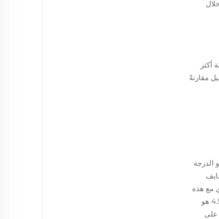
لال
 أكثر
المحاطة تحتفظ بقدرة عازلة أكبر بنسبة 15٪ بعد 500 دورة غسيل مقارنةً
 بأداء اللحاف، فإن الناس عادةً ما ينظرون إلى عاملين رئيسيين: GSM الذي يعني الجرام لكل متر مربع، وTOG أو الدرجة
ا لحايف
 لا تشعر بالثقل خلال الليالي الحارة. يعمل تصنيف TOG بالتوازي مع هذه
الأوزان. ففي الطقس البارد جدًا، يكون أي شيء فوق 12 TOG مناسبًا، ولكن في حالة الطقس الدافئ، فإن تصنيفًا يتراوح بين 3 و4.5 هو
حصول على