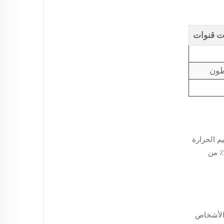
ت قنوات
طون
م الحرارة
بكفاءة، ما يجعله مثاليًا للاستخدام في الشتاء. وتُظهر أحدث رؤى هندسة النسيج أن التخريم الصندوقي يحافظ على ما يصل إلى 95٪ من
 الأشخاص