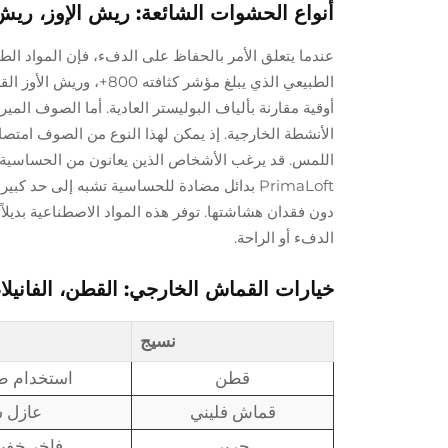
أنواع الحشوات الشائعة: ريش الإوز، ريش 
أوقية مقارنة بألياف البوليستر العادية. أما الصوف المي
اللمس. قد يرغب الأشخاص الذين يعانون من الحساسية ف
PrimaLoft بدائل مضادة للحساسية تشبه إلى حد 
دون فقدان هشاشتها. توفر هذه المواد الاصطناعية بديلاً
الدفء أو الراحة.
خيارات القماش الخارجي: القطن، الفانيلا
نسيج
قطن
استخدام طو
قماش فليني
عازل 
حرير
فاخر خفي