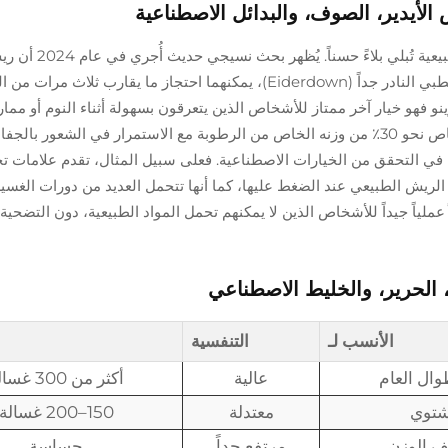
الأيدير، الصوف، والبدائل الاصطناعية
عندما يتعلق الأمر بالحفاظ على الدفء، فإن المواد الطبيعية
الطبيعي الذي يبلغ مؤشر كثافته 800+، وريش الأوز القطبي النادر جداً (Eiderdown)، يمكنهما احتجاز ما يقارب ثل
رينو فهو خيار آخر ممتاز للأشخاص الذين يتعرقون بسهولة أثناء النوم أو مما
الأنشطة الخارجية. إذ يمكن لهذا النوع من الصوف امتصاص نحو 30٪ من وزنه الخاص من الرطوبة مع الاستمرار في الشعور 
ي التحقق من الخيارات الاصطناعية. فعلى سبيل المثال، تقدم علامات تج
كبير الريش الطبيعي عند الضغط عليها، كما أنها تتحمل العديد من دورات الغسي
 عملياً جيداً للأشخاص الذين لا يمكنهم تحمل المواد الطبيعية، دون التضحي
، الحرير، والخليط الاصطناعي
الأنسب لـ
التنفسية
ال العام
عالية
أكثر من 300 غسالة
شتوي
معتدلة
150–200 غسالة
ف الوزن
مرتفع جداً
حساسة