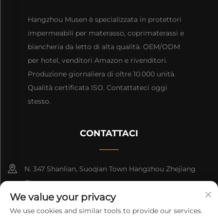
Hangzhou Musen è specializzata in protettori
impermeabili per materasso, coprimaterassi e
biancheria da letto di alta qualità. OEM/ODM
per hotel, venditori Amazon e rivenditori.
Produzione giornaliera di oltre 10.000 unità.
Qualità certificata ISO. Contattateci oggi
stesso.
CONTATTACI
N. 347 Shanlian, Suoqian Town Hangzhou Zhejiang
Cina
We value your privacy
+86-15957161288
We use cookies and similar tools to provide our services.