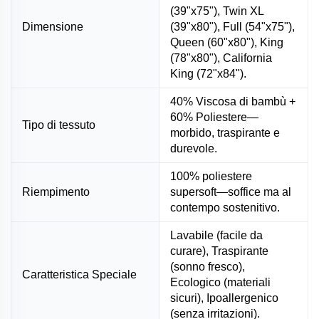
(39"x75"), Twin XL
Dimensione
(39"x80"), Full (54"x75"),
Queen (60"x80"), King
(78"x80"), California
King (72"x84").
40% Viscosa di bambù +
60% Poliestere—
Tipo di tessuto
morbido, traspirante e
durevole.
100% poliestere
Riempimento
supersoft—soffice ma al
contempo sostenitivo.
Lavabile (facile da
curare), Traspirante
(sonno fresco),
Caratteristica Speciale
Ecologico (materiali
sicuri), Ipoallergenico
(senza irritazioni).