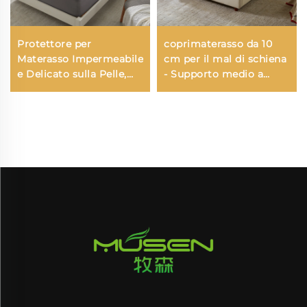
Protettore per
coprimaterasso da 10
Materasso Impermeabile
cm per il mal di schiena
e Delicato sulla Pelle,
- Supporto medio a
Imbottitura Traspirante
doppio strato (2"
e Morbida, Lavabile,
schiuma viscoelastica al
Coprimaterasso con
gel + 2" copertura
Tasche Profonde da
soffice refrigerante),
6''-18'' (Grigio)
traspirante e allevia la
pressione (Beige)