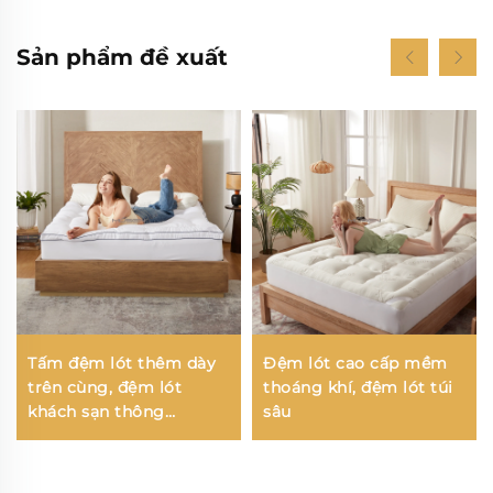
Sản phẩm đề xuất
Tấm đệm lót thêm dày
Đệm lót cao cấp mềm
trên cùng, đệm lót
thoáng khí, đệm lót túi
khách sạn thông
sâu
thoáng, mềm mịn, co
giãn đến độ sâu 15 inch