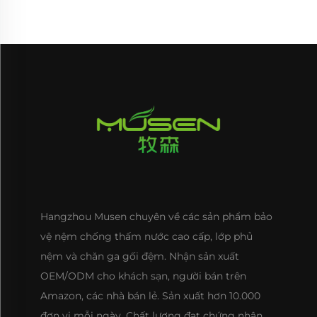
Hangzhou Musen chuyên về các sản phẩm bảo
vệ nệm chống thấm nước cao cấp, lớp phủ
nệm và chăn ga gối đệm. Nhận sản xuất
OEM/ODM cho khách sạn, người bán trên
Amazon, các nhà bán lẻ. Sản xuất hơn 10.000
đơn vị mỗi ngày. Chất lượng đạt chứng nhận