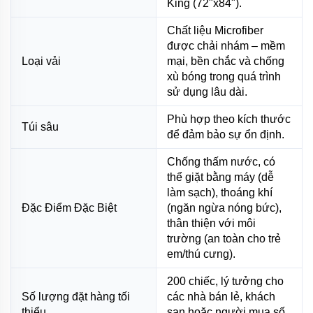
King (72"x84").
Chất liệu Microfiber
được chải nhám – mềm
Loại vải
mại, bền chắc và chống
xù bóng trong quá trình
sử dụng lâu dài.
Phù hợp theo kích thước
Túi sâu
để đảm bảo sự ổn định.
Chống thấm nước, có
thể giặt bằng máy (dễ
làm sạch), thoáng khí
Đặc Điểm Đặc Biệt
(ngăn ngừa nóng bức),
thân thiện với môi
trường (an toàn cho trẻ
em/thú cưng).
200 chiếc, lý tưởng cho
Số lượng đặt hàng tối
các nhà bán lẻ, khách
thiểu
sạn hoặc người mua số