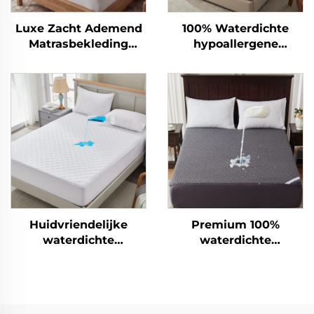
Luxe Zacht Ademend
100% Waterdichte
Matrasbekleding
hypoallergene
Diepe Pocket
matrasbescherming
Matrasbekleding
met diepe pockets 6-
15 inch, ademende
matrasbescherming
voor hotel en thuis
(grijs)
Huidvriendelijke
Premium 100%
waterdichte
waterdichte
matrasbescherming,
matrashoes,
ademende zachte vul
ademende
matras onderlegsel,
matrasbekleding voor
6''-18'' diepe pocket
queensize bed, 3D