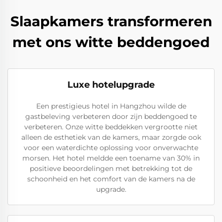
Slaapkamers transformeren
met ons witte beddengoed
Luxe hotelupgrade
Een prestigieus hotel in Hangzhou wilde de
gastbeleving verbeteren door zijn beddengoed te
verbeteren. Onze witte beddekken vergrootte niet
alleen de esthetiek van de kamers, maar zorgde ook
voor een waterdichte oplossing voor onverwachte
morsen. Het hotel meldde een toename van 30% in
positieve beoordelingen met betrekking tot de
schoonheid en het comfort van de kamers na de
upgrade.