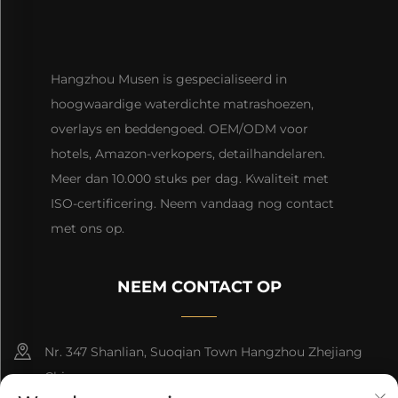
Hangzhou Musen is gespecialiseerd in
hoogwaardige waterdichte matrashoezen,
overlays en beddengoed. OEM/ODM voor
hotels, Amazon-verkopers, detailhandelaren.
Meer dan 10.000 stuks per dag. Kwaliteit met
ISO-certificering. Neem vandaag nog contact
met ons op.
NEEM CONTACT OP
Nr. 347 Shanlian, Suoqian Town Hangzhou Zhejiang
China