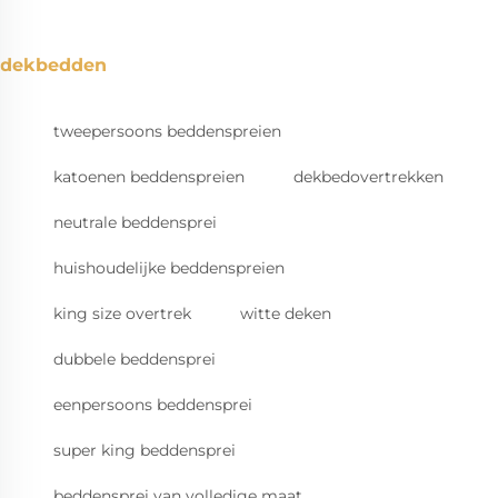
dekbedden
tweepersoons beddenspreien
katoenen beddenspreien
dekbedovertrekken
neutrale beddensprei
huishoudelijke beddenspreien
king size overtrek
witte deken
dubbele beddensprei
eenpersoons beddensprei
super king beddensprei
beddensprei van volledige maat