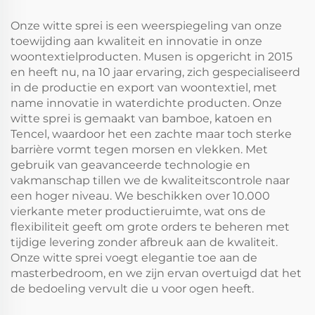
matras hoek
luchtweefsel
bescherming wasbaar
matrasbeschermer,
Onze witte sprei is een weerspiegeling van onze
(wit)
diepe zakken 15-46 cm
toewijding aan kwaliteit en innovatie in onze
voor slaapkamer, hotel
woontextielproducten. Musen is opgericht in 2015
en heeft nu, na 10 jaar ervaring, zich gespecialiseerd
in de productie en export van woontextiel, met
name innovatie in waterdichte producten. Onze
witte sprei is gemaakt van bamboe, katoen en
Tencel, waardoor het een zachte maar toch sterke
barrière vormt tegen morsen en vlekken. Met
gebruik van geavanceerde technologie en
vakmanschap tillen we de kwaliteitscontrole naar
een hoger niveau. We beschikken over 10.000
vierkante meter productieruimte, wat ons de
flexibiliteit geeft om grote orders te beheren met
tijdige levering zonder afbreuk aan de kwaliteit.
Onze witte sprei voegt elegantie toe aan de
masterbedroom, en we zijn ervan overtuigd dat het
de bedoeling vervult die u voor ogen heeft.