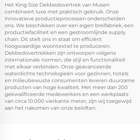
Kussentop Matje),
wasbaar in de
Het King Size Dekbedovertrek van Musen
Ademend en
machine (donkergrijs)
combineert luxe met praktisch gebruik. Onze
Drukverlagend (Beige)
innovatieve productieprocessen onderscheiden
ons. We beschikken over een eigen breifa­briek, een
productiefaciliteit en een gestroomlijnde supply
chain. Dit stelt ons in staat om efficiënt
hoogwaardige woontextiel te produceren.
Dekbedovertrekken zijn ontworpen volgens
internationale normen, die stijl en functionaliteit
met elkaar verbinden. Onze geavanceerde
waterdichte technologieën voor gezinnen, hotels
en milieubewuste consumenten leveren duurzame
producten van hoge kwaliteit. Met meer dan 200
gekwalificeerde medewerkers en een werkplaats
van circa 10.000 vierkante meter, zijn wij toegewijd
aan het nakomen van onze beloften.