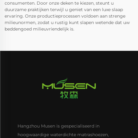
consumenten. Door onze deken te kiezen, steunt u
duurzame praktijken terwijl u geniet van een luxe slaap
ervaring. Onze productieprocessen voldoen aan strenge
milieunormen, zodat u rustig kunt slapen wetende dat uw
beddengoed milieuvriendelijk is.
Hangzhou Musen is gespecialiseerd in
hoogwaardige waterdichte matrashoezen,