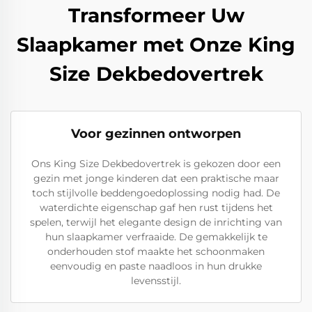
Transformeer Uw
Slaapkamer met Onze King
Size Dekbedovertrek
Voor gezinnen ontworpen
Ons King Size Dekbedovertrek is gekozen door een
gezin met jonge kinderen dat een praktische maar
toch stijlvolle beddengoedoplossing nodig had. De
waterdichte eigenschap gaf hen rust tijdens het
spelen, terwijl het elegante design de inrichting van
hun slaapkamer verfraaide. De gemakkelijk te
onderhouden stof maakte het schoonmaken
eenvoudig en paste naadloos in hun drukke
levensstijl.