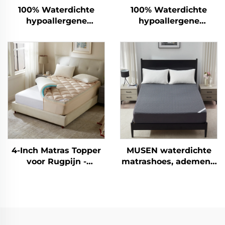
100% Waterdichte
100% Waterdichte
hypoallergene
hypoallergene
matrasbescherming
matrasbescherming
met diepe pockets 6-
met diepe pockets 6-
15 inch, ademende
15 inch, ademende
matrasbescherming
matrasbescherming
voor hotel en thuis
voor hotel en thuis
(wit)
(grijs)
4-Inch Matras Topper
MUSEN waterdichte
voor Rugpijn -
matrashoes, ademend
Dubbele Laag
en geruisloos
Middelmatige Steun
matrasbekleding voor
(2" Gel
15-46 cm, zachte
Geheugenschuim + 2"
ademende
Koelend Pluizig
matrasbeschermer