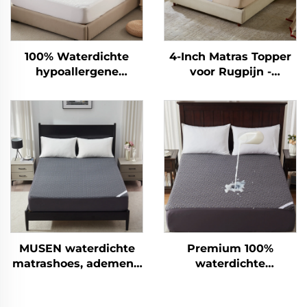
100% Waterdichte
4-Inch Matras Topper
hypoallergene
voor Rugpijn -
matrasbescherming
Dubbele Laag
met diepe pockets 6-
Middelmatige Steun
15 inch, ademende
(2" Gel
matrasbescherming
Geheugenschuim + 2"
voor hotel en thuis
Koelend Pluizig
(wit)
Kussentop Matje),
Ademend en
Drukverlagend (Beige)
MUSEN waterdichte
Premium 100%
matrashoes, ademend
waterdichte
en geruisloos
matrashoes,
matrasbekleding voor
ademende