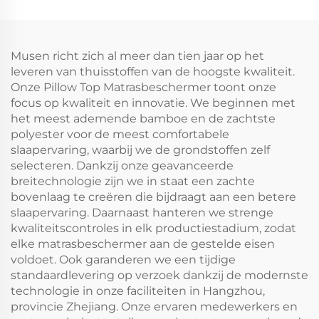
15-46 cm, zachte
matrasbekleding voor
ademende
queensize bed, 3D
matrasbeschermer
luchtweefsel
wasbaar in de
matrasbeschermer,
Musen richt zich al meer dan tien jaar op het
machine (donkergrijs)
diepe hoeken 15-46 cm
leveren van thuisstoffen van de hoogste kwaliteit.
voor slaapkamer, hotel
Onze Pillow Top Matrasbeschermer toont onze
(koolstofgrijs)
focus op kwaliteit en innovatie. We beginnen met
het meest ademende bamboe en de zachtste
polyester voor de meest comfortabele
slaapervaring, waarbij we de grondstoffen zelf
selecteren. Dankzij onze geavanceerde
breitechnologie zijn we in staat een zachte
bovenlaag te creëren die bijdraagt aan een betere
slaapervaring. Daarnaast hanteren we strenge
kwaliteitscontroles in elk productiestadium, zodat
elke matrasbeschermer aan de gestelde eisen
voldoet. Ook garanderen we een tijdige
standaardlevering op verzoek dankzij de modernste
technologie in onze faciliteiten in Hangzhou,
provincie Zhejiang. Onze ervaren medewerkers en