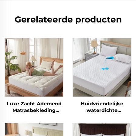
Gerelateerde producten
Luxe Zacht Ademend
Huidvriendelijke
Matrasbekleding
waterdichte
Diepe Pocket
matrasbescherming,
Matrasbekleding
ademende zachte vul
matras onderlegsel,