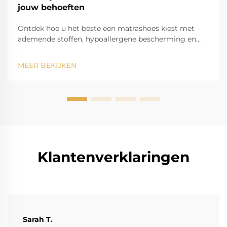
jouw behoeften
Ontdek hoe u het beste een matrashoes kiest met
ademende stoffen, hypoallergene bescherming en
geavanceerde koeltechnologie. Zorg voor een
perfecte pasvorm en duurzaamheid voor kingsize
MEER BEKIJKEN
bedden. Download uw gids nu.
Klantenverklaringen
Sarah T.