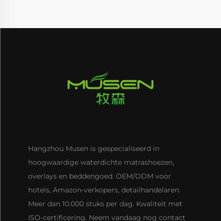
Hangzhou Musen is gespecialiseerd in
hoogwaardige waterdichte matrashoezen,
overlays en beddengoed. OEM/ODM voor
hotels, Amazon-verkopers, detailhandelaren.
Meer dan 10.000 stuks per dag. Kwaliteit met
ISO-certificering. Neem vandaag nog contact