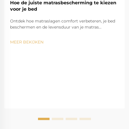
Hoe de juiste matrasbescherming te kiezen
voor je bed
Ontdek hoe matraslagen comfort verbeteren, je bed
beschermen en de levensduur van je matras
verlengen. Informatie over koel-, waterdichte en
hypoallergene opties. Vind vandaag nog jouw
MEER BEKIJKEN
perfecte pasvorm.