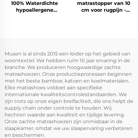
100% Waterdichte
matrastopper van 10
hypoallergene
cm voor rugpijn -
matrasbescherming
Dubbele laag met
met diepe pockets 6-
gemiddelde
15 inch, ademende
ondersteuning (5 cm
matrasbescherming
gel-traagschuim + 5
voor hotel en thuis
cm verkoelende,
(wit)
zachte kussenvulling),
Musen is al sinds 2015 een leider op het gebied van
ademend en
woontextiel. We hebben ruim 10 jaar ervaring in de
drukverlagend (grijs)
branche. We produceren hoogwaardige zachte
matrashoezen. Onze productieprocessen beginnen
met het beste bamboe, katoen en koelmaterialen.
Elke matrashoes voldoet aan specifieke
internationale kwaliteitscontrolestandaarden. We
zijn trots op onze eigen breifacliteit, die ons helpt de
supply chain onder controle te houden. Wij
hechten waarde aan kwaliteit en tijdige levering.
Onze zachte matrashoezen zijn onmisbaar in de
slaapkamer, omdat we uw slaapervaring verbeteren
en beschermen.