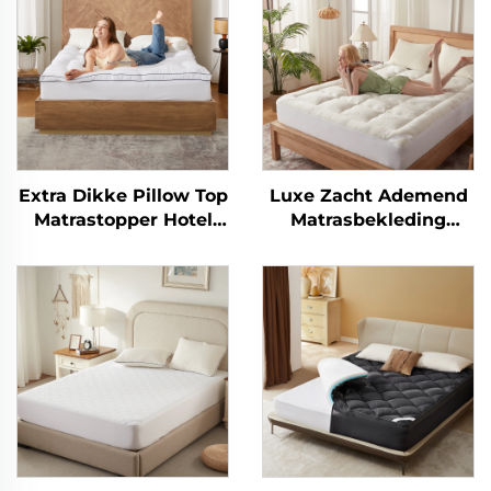
Extra Dikke Pillow Top
Luxe Zacht Ademend
Matrastopper Hotel
Matrasbekleding
Ademend, Zacht
Diepe Pocket
Pluizige
Matrasbekleding
Matrasbekleding met
Uitlopende Zakken tot
15 Inch