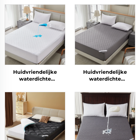
Huidvriendelijke
Huidvriendelijke
waterdichte
waterdichte
matrasbescherming,
matrasbescherming,
ademende zachte vul
ademende zachte vul
matras onderlegsel,
matras onderlegsel,
6''-18'' diepe pocket
6''-18'' diepe pocket
matras hoek
matras hoek
bescherming wasbaar
bescherming wasbaar
(wit)
(grijs)