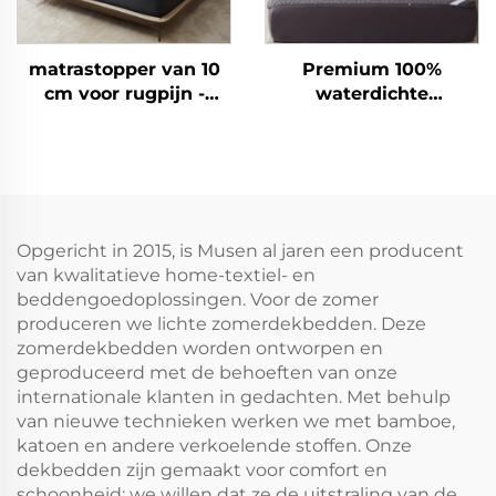
matrastopper van 10
Premium 100%
cm voor rugpijn -
waterdichte
Dubbele laag met
matrashoes,
gemiddelde
ademende
ondersteuning (5 cm
matrasbekleding voor
gel-traagschuim + 5
queensize bed, 3D
cm verkoelende,
luchtweefsel
zachte kussenvulling),
matrasbeschermer,
Opgericht in 2015, is Musen al jaren een producent
ademend en
diepe zakken 15-46 cm
van kwalitatieve home-textiel- en
drukverlagend (grijs)
voor slaapkamer, hotel
beddengoedoplossingen. Voor de zomer
produceren we lichte zomerdekbedden. Deze
zomerdekbedden worden ontworpen en
geproduceerd met de behoeften van onze
internationale klanten in gedachten. Met behulp
van nieuwe technieken werken we met bamboe,
katoen en andere verkoelende stoffen. Onze
dekbedden zijn gemaakt voor comfort en
schoonheid; we willen dat ze de uitstraling van de