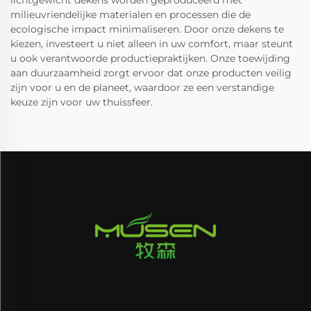
lichtgewicht dekens worden geproduceerd met
milieuvriendelijke materialen en processen die de
ecologische impact minimaliseren. Door onze dekens te
kiezen, investeert u niet alleen in uw comfort, maar steunt
u ook verantwoorde productiepraktijken. Onze toewijding
aan duurzaamheid zorgt ervoor dat onze producten veilig
zijn voor u en de planeet, waardoor ze een verstandige
keuze zijn voor uw thuissfeer.