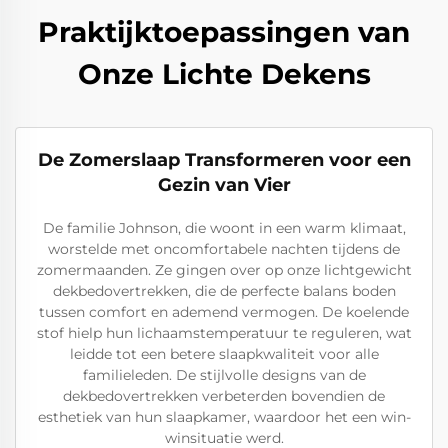
Praktijktoepassingen van
Onze Lichte Dekens
De Zomerslaap Transformeren voor een
Gezin van Vier
De familie Johnson, die woont in een warm klimaat,
worstelde met oncomfortabele nachten tijdens de
zomermaanden. Ze gingen over op onze lichtgewicht
dekbedovertrekken, die de perfecte balans boden
tussen comfort en ademend vermogen. De koelende
stof hielp hun lichaamstemperatuur te reguleren, wat
leidde tot een betere slaapkwaliteit voor alle
familieleden. De stijlvolle designs van de
dekbedovertrekken verbeterden bovendien de
esthetiek van hun slaapkamer, waardoor het een win-
winsituatie werd.