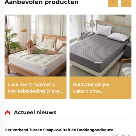
Aanbevolen producten
Luxe Zacht Ademend
Huidvriendelijke
Matrasbekleding Diepe
waterdichte
Pocket Matrasbekleding
matrasbescherming,
ademende zachte vul
matras onderlegsel,
Actueel nieuws
6''-18'' diepe pocket
matras hoek
Het Verband Tussen Slaapkwaliteit en Beddengoedkeuze
bescherming wasbaar
2025-09-04