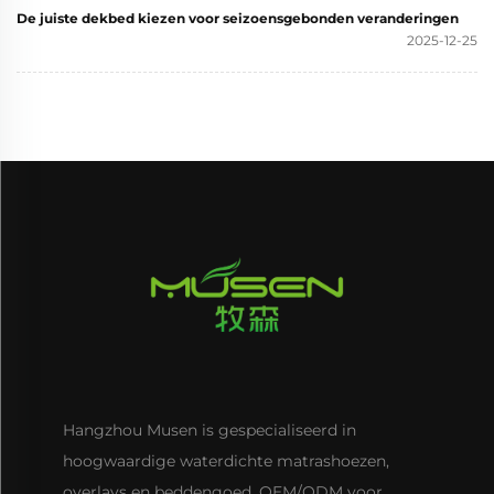
De juiste dekbed kiezen voor seizoensgebonden veranderingen
2025-12-25
Hangzhou Musen is gespecialiseerd in
hoogwaardige waterdichte matrashoezen,
overlays en beddengoed. OEM/ODM voor