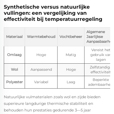
Synthetische versus natuurlijke
vullingen: een vergelijking van
effectiviteit bij temperatuurregeling
Algemene
Materiaal
Warmtebehoud
Vochtbeheer
Jaarlijkse
Aanpasbaarhei
Vereist het
Omlaag
Hoge
Matig
gebruik van
lagen
Zelfstandige
Wol
Aanpassend
Hoge
effectiviteit
Beperkte
Polyester
Variabel
Laag
adembaarheid
Natuurlijke vulmaterialen zoals wol en zijde bieden
superieure langdurige thermische stabiliteit en
behouden hun prestaties gedurende 3—5 jaar