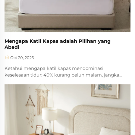
Mengapa Katil Kapas adalah Pilihan yang
Abadi
Oct 20, 2025
Ketahui mengapa katil kapas mendominasi
keselesaan tidur: 40% kurang peluh malam, jangka
hayat 2.3 kali lebih panjang berbanding gentian
mikro, dan ketelusan udara yang lebih unggul.
Ketahui sains di sebalik daya tarikan abadi kapas dan
bagaimana ia meningkatkan kualiti tidur—jelajahi
pilihan premium hari ini.