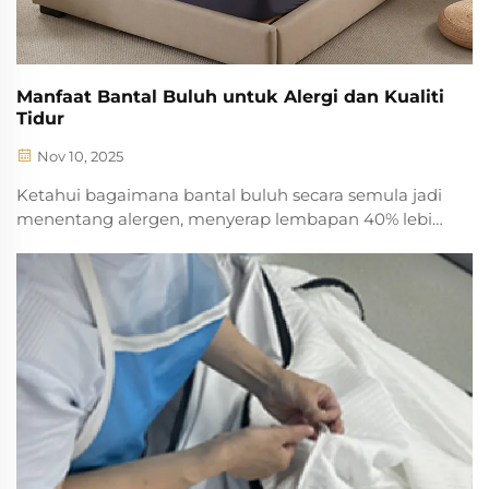
Manfaat Bantal Buluh untuk Alergi dan Kualiti
Tidur
Nov 10, 2025
Ketahui bagaimana bantal buluh secara semula jadi
menentang alergen, menyerap lembapan 40% lebih
baik daripada kapas, dan mengurangkan
kebangkitan pada waktu malam sebanyak 33%.
Bernafas lebih lega dan tidur lebih nyenyak—ketahui
mengapa 8 daripada 10 pengguna melaporkan
peningkatan kualiti tidur. Dapatkan manfaat
berdasarkan sains hari ini.