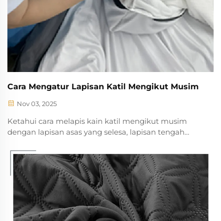
Cara Mengatur Lapisan Katil Mengikut Musim
Nov 03, 2025
Ketahui cara melapis kain katil mengikut musim
dengan lapisan asas yang selesa, lapisan tengah
yang boleh disesuaikan, dan lapisan atas yang sesuai
dengan iklim. Kekal sejuk di musim panas, hangat di
musim sejuk, dan tingkatkan kualiti tidur sepanjang
tahun. Pelajari kaedah berdasarkan sains untuk
mengoptimumkan katil anda bagi mengawal suhu
badan.