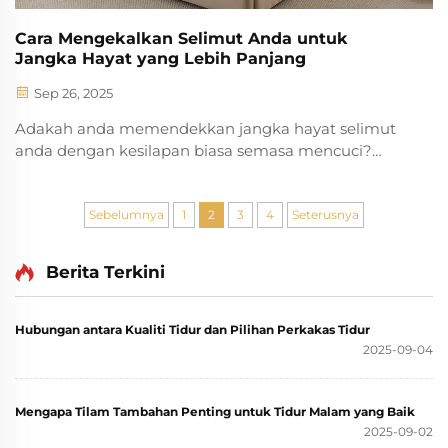
Cara Mengekalkan Selimut Anda untuk
Jangka Hayat yang Lebih Panjang
Sep 26, 2025
Adakah anda memendekkan jangka hayat selimut
anda dengan kesilapan biasa semasa mencuci?
Ketahui bagaimana jenis kain, suhu air, dan kaedah
pengeringan memberi kesan kepada ketahanan.
Pelajari petua pakar untuk mengekalkan
Sebelumnya
1
2
3
4
Seterusnya
kelembutan, bentuk, dan keutuhan isian—muat
turun senarai semak penjagaan anda sekarang.
Berita Terkini
Hubungan antara Kualiti Tidur dan Pilihan Perkakas Tidur
2025-09-04
Mengapa Tilam Tambahan Penting untuk Tidur Malam yang Baik
2025-09-02