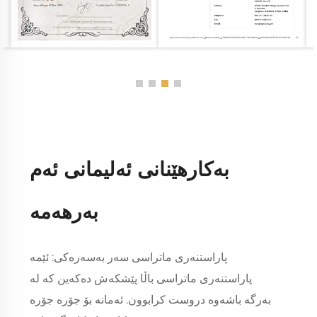
بەکارهێنانی ئەلیمانی ئەم
بەرهەمە
پاراستنەری ماتراسی سەر بەسەرەکی: ئێمە
پاراستنەری ماتراسی باڵا پێشکەش دەکەین کە لە
بەرگە باشەوە دروست کرابوون. ئەمانە بۆ جۆرە جۆرە