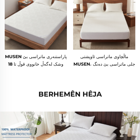
خەوانخانە، هۆتێل (شینی)
بەرهەمی 3D Air، خانووی قوڵ
6"-18" بۆ خەوانخانە، هۆتێل
ماڵچاوی ماتراسی ئاوپشتی
MUSEN پاراستنەری ماتراسی بێ
MUSEN، جلی ماتراسی بێ دەنگ
وشک لەگەڵ خانووی قوڵ تا 18
و دیاردەبینەوە بۆ 6"-18"، ماڵچاوی
پێ، جێستەی نرم و دیووندەر و
ماتراسی نرم و دیاردەبینەوە،
ناچەدا، جێستەی ماتراسی کوین بۆ
شستنەوەی مەشینی
ماڵ، خەوانخانە، هۆتێل – سپی
BERHEMÊN HÊJA