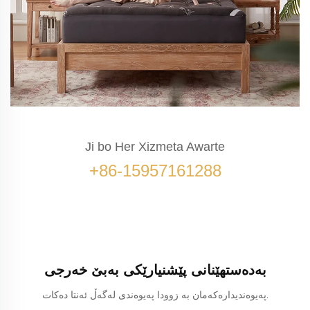
Ji bo Her Xizmeta Awarte
+86-15957161288
بەدەستهێنانی پێشنیارێکی بەبێ خەرجی
پەیوەندیدارەکەمان بە زوودا پەیوەندی لەگەڵ ئەنتا دەکات.