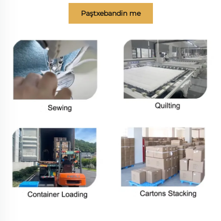
Paştxebandin me