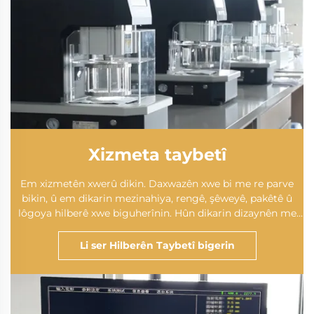
Xizmeta taybetî
Em xizmetên xwerû dikin. Daxwazên xwe bi me re parve
bikin, û em dikarin mezinahiya, rengê, şêweyê, pakêtê û
lôgoya hilberê xwe biguherînin. Hûn dikarin dizaynên me
hilbijêrin, an jî bi awayekî balkêş dizaynên xwe bişînin me.
Em ê di her hûrgelî de baştirîn bidin we.
Li ser Hilberên Taybetî bigerin