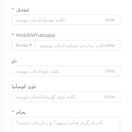
ئیمەیل
0/100
Mobîl/Whatsapp
Koda
0/100
ناو
0/100
ناوی کۆمپانیا
0/200
پەیام