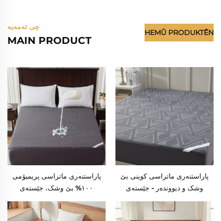
چی ئەمەیە
HEMÛ PRODUKTÊN
MAIN PRODUCT
پاراستنەری ماتراسی کوینی بێ
پاراستنەری ماتراسی پریمیۆمی
وشک و دیووندەر - جێستەی
١٠٠% بێ وشک، جێستەی
ماتراسی ناچەدا و ناوخۆیی لەگەڵ
ماتراسی دیووندەر بۆ ستوونی
خانووی قوڵ 6"-18" بۆ ماڵ،
کوین، جێستەی چوارچێوەی