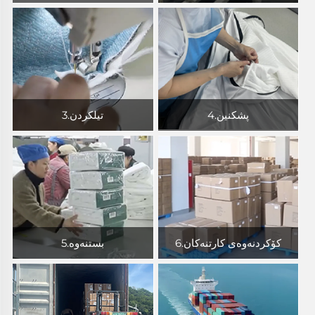
4.پشکنین
3.تیلکردن
6.کۆکردنەوەی کارتنەکان
5.بستنەوە