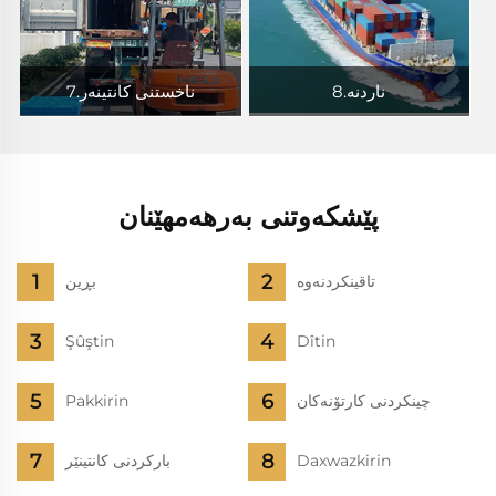
8.ناردنه
7.ناخستنی کانتینەر
پێشکەوتنی بەرهەمھێنان
تاقینکردنەوە
بڕین
Şûştin
Dîtin
چینکردنی کارتۆنەکان
Pakkirin
Daxwazkirin
بارکردنی کانتینێر