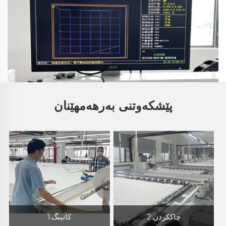
پێشکەوتنی بەرهەمھێنان
2.چاککردن
1.کاتینگ