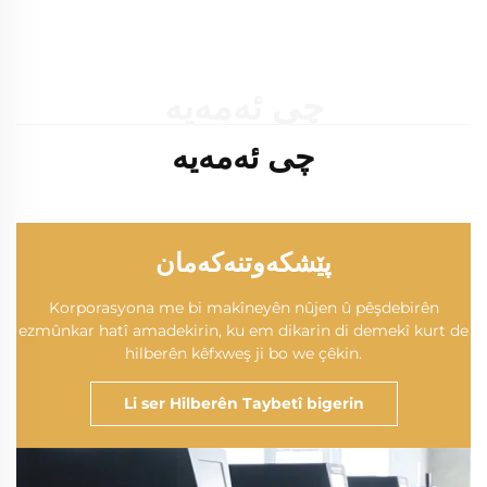
چی ئەمەیە
چی ئەمەیە
پێشکەوتنەکەمان
Korporasyona me bi makîneyên nûjen û pêşdebirên
ezmûnkar hatî amadekirin, ku em dikarin di demekî kurt de
hilberên kêfxweş ji bo we çêkin.
Li ser Hilberên Taybetî bigerin