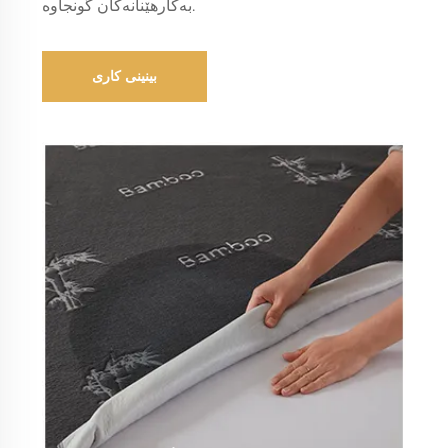
بەکارهێنانەکان گونجاوە.
بینینی کاری