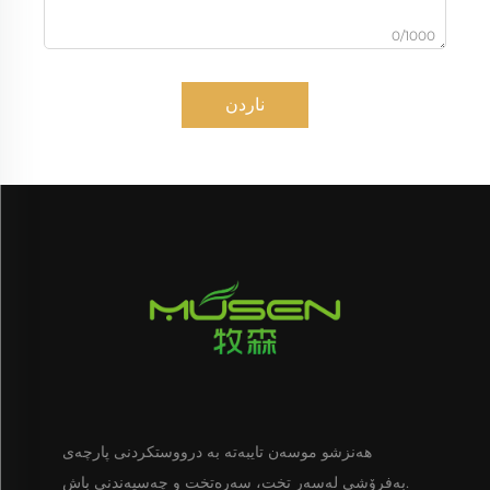
0/1000
ناردن
هەنزشو موسەن تایبەتە بە درووستکردنی پارچەی
بەفرۆشی لەسەر تخت، سەرەتخت و چەسپەندنی باش.