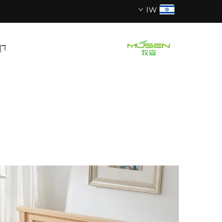
IW
דף