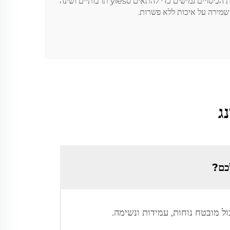
הכיסויים שלנו למראה נעים, נוחים במיוחד ופונקציונליים. בהבנת הצרכים הטקстиילים של הלקוחות הבינלאומיים שלנו, אנו עושים את הכיסויים גמישים כדי להתאים סyles תרבותיים ושינה
ג
לכם?
ול מובטח נוחות, עמידות ונשימה.