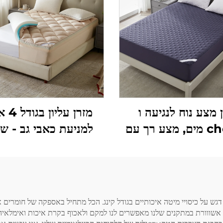
 מצע נוח לנגיעה ו
מזרן עלי
chống מים, מצע רך עם
למניעת כאבי גב - ש
מילוי נושם
ספוג זיכ
עליונה מתקררת ורכה),
ונוח ללחץ (בז׳)
 אשווורת במתקנים שלנו מאפשרים לנו למקם ולאכוף בקרת איכות ואימלאי