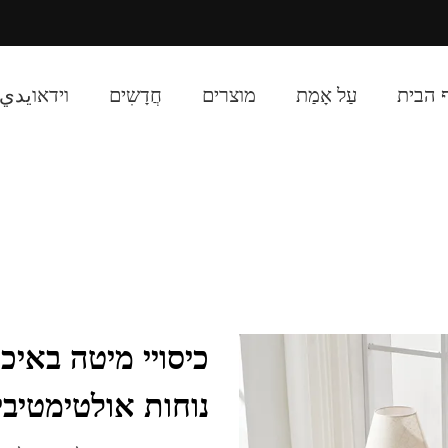
cted]
 הבית
עַל אָמַת
מוצרים
חֲדָשִים
וידאוيديו
כיסויי מיטה באיכ
נוחות אולטימטיבי