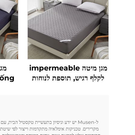
מגן מיטה impermeable
מגן
לקלף רגיש, תוספת לנוחות
נשימה, כיס עמוק 6''-18'',
כיסוי מיטה ניתן לשטיפה
(אפור)
מקרירים. טכניקות אימלאיה מתקדמות וייצור לפי שיטת