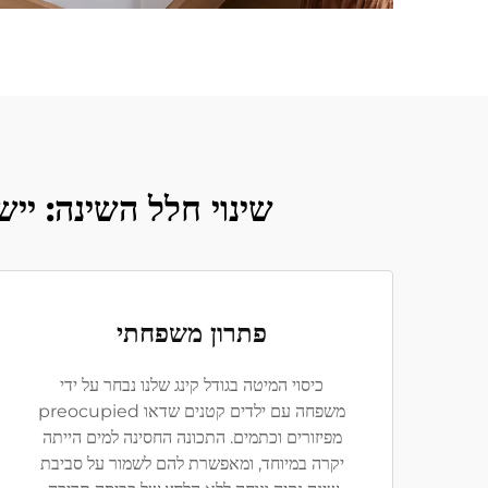
שינוי חלל השינה: ייש
פתרון משפחתי
כיסוי המיטה בגודל קינג שלנו נבחר על ידי
משפחה עם ילדים קטנים שדאו preocupied
מפיזורים וכתמים. התכונה החסינה למים הייתה
יקרה במיוחד, ומאפשרת להם לשמור על סביבת