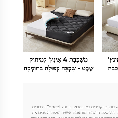
ון בגודל 4 אינץ'
מַשְׁכֶּבֶת 4 אִינְץ' לְמִיתּוּק
כבה
שֶׁבֶט - שִׁכְבָּה כְּפוּלָה בְּתוֹמְכָה
כפולה עם תמיכה בינונית (2"
בֵּינוֹנִית (2" ג'ל זִיכָּרוֹן + 2"
רון ג'ל + 2" כרית
מַשְׁכֶּבֶת מִתְרוֹקֶנֶת מְנַתֶּקֶת),
 נושם
נְשִׁימָה וּפִטּוּר מִלָּחַץ (אָפִיר)
ל-‏Musen יש ידע וניסיון בתעשיית טקסטיל הבית, עם דגש על כיסויי מיטה איכותיים בגודל קינג. הכל מתחיל באספקה של חומרים איכותיים וקרירים כמו במבוק, כותנה, Tencel וחיבורים
ה בכל שלב. חדשנות מותאמת אישית ועיצוב הופכים את