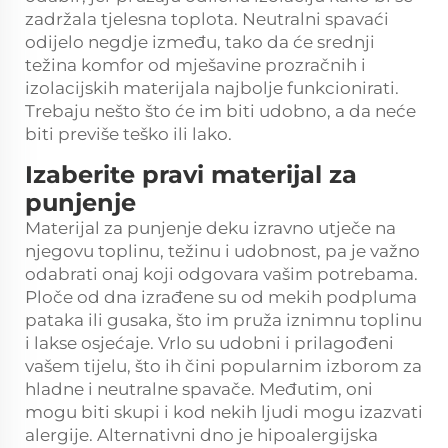
zadržala tjelesna toplota. Neutralni spavaći
odijelo negdje između, tako da će srednji
težina komfor od mješavine prozračnih i
izolacijskih materijala najbolje funkcionirati.
Trebaju nešto što će im biti udobno, a da neće
biti previše teško ili lako.
Izaberite pravi materijal za
punjenje
Materijal za punjenje deku izravno utječe na
njegovu toplinu, težinu i udobnost, pa je važno
odabrati onaj koji odgovara vašim potrebama.
Ploče od dna izrađene su od mekih podpluma
pataka ili gusaka, što im pruža iznimnu toplinu
i lakse osjećaje. Vrlo su udobni i prilagođeni
vašem tijelu, što ih čini popularnim izborom za
hladne i neutralne spavače. Međutim, oni
mogu biti skupi i kod nekih ljudi mogu izazvati
alergije. Alternativni dno je hipoalergijska