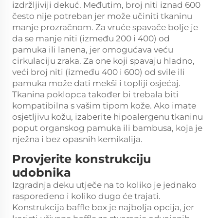
izdržljiviji dekuć. Međutim, broj niti iznad 600
često nije potreban jer može učiniti tkaninu
manje prozračnom. Za vruće spavače bolje je
da se manje niti (između 200 i 400) od
pamuka ili lanena, jer omogućava veću
cirkulaciju zraka. Za one koji spavaju hladno,
veći broj niti (između 400 i 600) od svile ili
pamuka može dati mekši i topliji osjećaj.
Tkanina poklopca također bi trebala biti
kompatibilna s vašim tipom kože. Ako imate
osjetljivu kožu, izaberite hipoalergenu tkaninu
poput organskog pamuka ili bambusa, koja je
nježna i bez opasnih kemikalija.
Provjerite konstrukciju
udobnika
Izgradnja deku utječe na to koliko je jednako
raspoređeno i koliko dugo će trajati.
Konstrukcija baffle box je najbolja opcija, jer