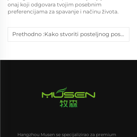
onaj koji odgovara tvojim posebnim
preferencijama za spavanje i načinu života.
Prethodno :
Kako stvoriti posteljnog postelja koji je prikladan za djecu
Hangzhou Musen se specijalizirao za premium