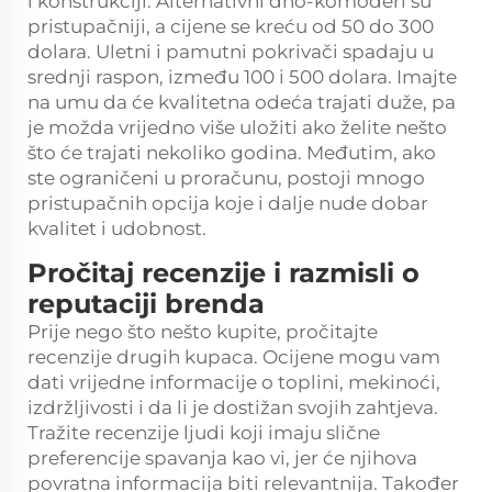
i konstrukciji. Alternativni dno-komoderi su
pristupačniji, a cijene se kreću od 50 do 300
dolara. Uletni i pamutni pokrivači spadaju u
srednji raspon, između 100 i 500 dolara. Imajte
na umu da će kvalitetna odeća trajati duže, pa
je možda vrijedno više uložiti ako želite nešto
što će trajati nekoliko godina. Međutim, ako
ste ograničeni u proračunu, postoji mnogo
pristupačnih opcija koje i dalje nude dobar
kvalitet i udobnost.
Pročitaj recenzije i razmisli o
reputaciji brenda
Prije nego što nešto kupite, pročitajte
recenzije drugih kupaca. Ocijene mogu vam
dati vrijedne informacije o toplini, mekinoći,
izdržljivosti i da li je dostižan svojih zahtjeva.
Tražite recenzije ljudi koji imaju slične
preferencije spavanja kao vi, jer će njihova
povratna informacija biti relevantnija. Također