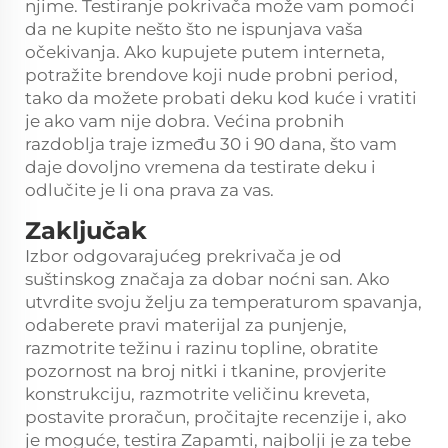
njime. Testiranje pokrivača može vam pomoći
da ne kupite nešto što ne ispunjava vaša
očekivanja. Ako kupujete putem interneta,
potražite brendove koji nude probni period,
tako da možete probati deku kod kuće i vratiti
je ako vam nije dobra. Većina probnih
razdoblja traje između 30 i 90 dana, što vam
daje dovoljno vremena da testirate deku i
odlučite je li ona prava za vas.
Zaključak
Izbor odgovarajućeg prekrivača je od
suštinskog značaja za dobar noćni san. Ako
utvrdite svoju želju za temperaturom spavanja,
odaberete pravi materijal za punjenje,
razmotrite težinu i razinu topline, obratite
pozornost na broj nitki i tkanine, provjerite
konstrukciju, razmotrite veličinu kreveta,
postavite proračun, pročitajte recenzije i, ako
je moguće, testira Zapamti, najbolji je za tebe