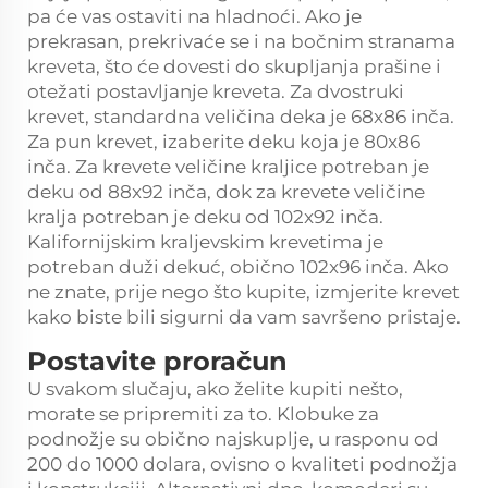
pa će vas ostaviti na hladnoći. Ako je
prekrasan, prekrivaće se i na bočnim stranama
kreveta, što će dovesti do skupljanja prašine i
otežati postavljanje kreveta. Za dvostruki
krevet, standardna veličina deka je 68x86 inča.
Za pun krevet, izaberite deku koja je 80x86
inča. Za krevete veličine kraljice potreban je
deku od 88x92 inča, dok za krevete veličine
kralja potreban je deku od 102x92 inča.
Kalifornijskim kraljevskim krevetima je
potreban duži dekuć, obično 102x96 inča. Ako
ne znate, prije nego što kupite, izmjerite krevet
kako biste bili sigurni da vam savršeno pristaje.
Postavite proračun
U svakom slučaju, ako želite kupiti nešto,
morate se pripremiti za to. Klobuke za
podnožje su obično najskuplje, u rasponu od
200 do 1000 dolara, ovisno o kvaliteti podnožja