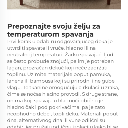
Prepoznajte svoju želju za
temperaturom spavanja
Prvi korak u odabiru odgovarajućeg deka je
utvrditi spavate li vruće, hladno ili na
neutralnoj temperaturi. Žarko spavajući ljudi
se često probude znojući, pa im je potreban
lagan, prozračan dekuć koji neće zadržati
toplinu. Uzimite materijale poput pamuka,
lanena ili bambusa koji su prirodni i ne gube
vlagu. Te tkanine omogućuju cirkulaciju zraka,
čime se noćas hladno provodi. S druge strane,
onima koji spavaju u hladnoći obično je
hladno čak i pod pokrivačima, pa je zato
neophodno debel, topli deku. Materiali poput
dna, alternativnog dna ili vune odlični su
odabir, jer pružaju odličnu izolaciju kako bi se