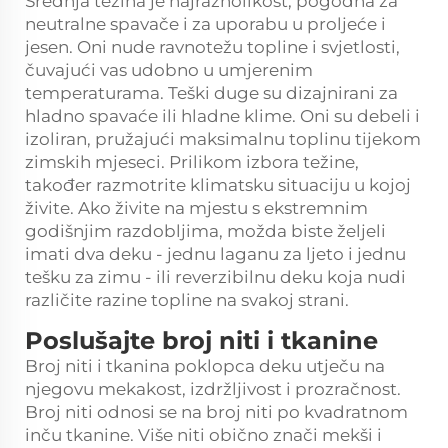
Srednja težina je najraznolikost, pogodna za
neutralne spavače i za uporabu u proljeće i
jesen. Oni nude ravnotežu topline i svjetlosti,
čuvajući vas udobno u umjerenim
temperaturama. Teški duge su dizajnirani za
hladno spavaće ili hladne klime. Oni su debeli i
izoliran, pružajući maksimalnu toplinu tijekom
zimskih mjeseci. Prilikom izbora težine,
također razmotrite klimatsku situaciju u kojoj
živite. Ako živite na mjestu s ekstremnim
godišnjim razdobljima, možda biste željeli
imati dva deku - jednu laganu za ljeto i jednu
tešku za zimu - ili reverzibilnu deku koja nudi
različite razine topline na svakoj strani.
Poslušajte broj niti i tkanine
Broj niti i tkanina poklopca deku utječu na
njegovu mekakost, izdržljivost i prozračnost.
Broj niti odnosi se na broj niti po kvadratnom
inču tkanine. Više niti obično znači mekši i