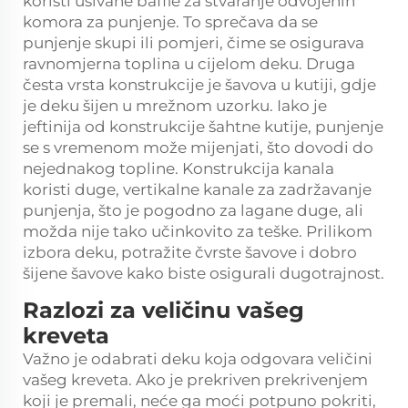
koristi ušivane baffle za stvaranje odvojenih
komora za punjenje. To sprečava da se
punjenje skupi ili pomjeri, čime se osigurava
ravnomjerna toplina u cijelom deku. Druga
česta vrsta konstrukcije je šavova u kutiji, gdje
je deku šijen u mrežnom uzorku. Iako je
jeftinija od konstrukcije šahtne kutije, punjenje
se s vremenom može mijenjati, što dovodi do
nejednakog topline. Konstrukcija kanala
koristi duge, vertikalne kanale za zadržavanje
punjenja, što je pogodno za lagane duge, ali
možda nije tako učinkovito za teške. Prilikom
izbora deku, potražite čvrste šavove i dobro
šijene šavove kako biste osigurali dugotrajnost.
Razlozi za veličinu vašeg
kreveta
Važno je odabrati deku koja odgovara veličini
vašeg kreveta. Ako je prekriven prekrivenjem
koji je premali, neće ga moći potpuno pokriti,