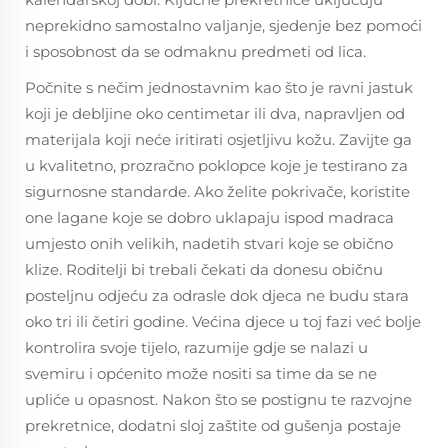
neprekidno samostalno valjanje, sjedenje bez pomoći
i sposobnost da se odmaknu predmeti od lica.
Počnite s nečim jednostavnim kao što je ravni jastuk
koji je debljine oko centimetar ili dva, napravljen od
materijala koji neće iritirati osjetljivu kožu. Zavijte ga
u kvalitetno, prozračno poklopce koje je testirano za
sigurnosne standarde. Ako želite pokrivače, koristite
one lagane koje se dobro uklapaju ispod madraca
umjesto onih velikih, nadetih stvari koje se obično
klize. Roditelji bi trebali čekati da donesu običnu
posteljnu odjeću za odrasle dok djeca ne budu stara
oko tri ili četiri godine. Većina djece u toj fazi već bolje
kontrolira svoje tijelo, razumije gdje se nalazi u
svemiru i općenito može nositi sa time da se ne
upliće u opasnost. Nakon što se postignu te razvojne
prekretnice, dodatni sloj zaštite od gušenja postaje