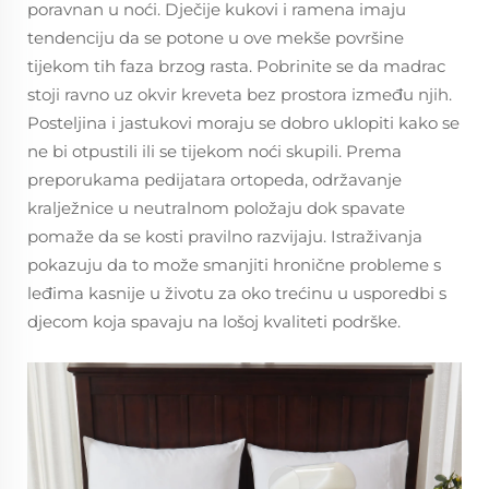
poravnan u noći. Dječije kukovi i ramena imaju
tendenciju da se potone u ove mekše površine
tijekom tih faza brzog rasta. Pobrinite se da madrac
stoji ravno uz okvir kreveta bez prostora između njih.
Posteljina i jastukovi moraju se dobro uklopiti kako se
ne bi otpustili ili se tijekom noći skupili. Prema
preporukama pedijatara ortopeda, održavanje
kralježnice u neutralnom položaju dok spavate
pomaže da se kosti pravilno razvijaju. Istraživanja
pokazuju da to može smanjiti hronične probleme s
leđima kasnije u životu za oko trećinu u usporedbi s
djecom koja spavaju na lošoj kvaliteti podrške.