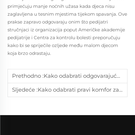
primjećuju manje noćnih užasa kada djeca nisu
zaglavljena u tesnim mjestima tijekom spavanja. Ove
prakse zapravo odgovaraju onim što pedijatri
stručnjaci iz organizacija poput Američke akademije
pedijatrije i Centra za kontrolu bolesti preporučuju
kako bi se spriječile ozljede među malom djecom
koja brzo odrastaju.
Prethodno :
Kako odabrati odgovarajuće posteljnog postolja za različite godišnje doba
Sljedeće :
Kako odabrati pravi komfor za spavanje