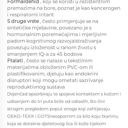
Formaldehid
, koji se koristi u rezistentnim
premazima na bore, poznat je kao kancerogen
i respiratorni iritant
S druge vrste
, često primjenjuje se na
sintetičke mješavine, povezano je s
hormonalnim poremećajima i mjerljivim
padom kognitivnog razvojaIstraživanja
povezuju izloženost u ranom životu s
smanjenjem IQ-a za 45 bodova
Ftalati
, često se nalaze u tekstilnim
materijalima obloženim PVC-om ili
plastifikovanim, djeluju kao endokrini
disruptori koji mogu ometati sazrivanje
reproduktivnog sustava
Dojenčad apsorbiraju te spojeve kontaktom s kožom i
udisanjem do tri puta brže od odraslih, što čini
strogim pregledom poput onoga koji zahtijevaju
OEKO-TEX® i GOTSneospornim za bilo koju tkaninu
koja se dotakne djetetovog lica ili kože tijekom