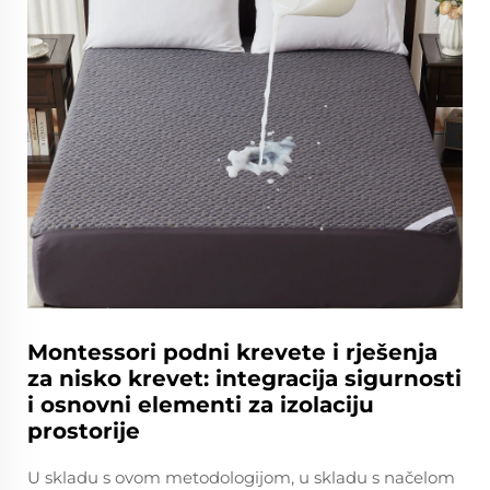
Montessori podni krevete i rješenja
za nisko krevet: integracija sigurnosti
i osnovni elementi za izolaciju
prostorije
U skladu s ovom metodologijom, u skladu s načelom