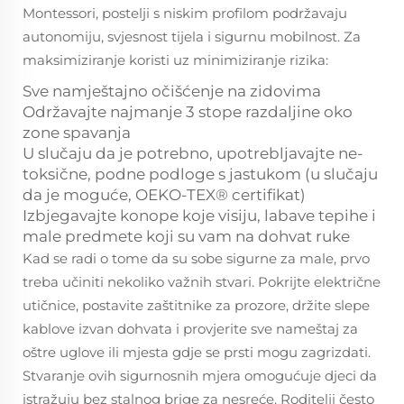
Montessori, postelji s niskim profilom podržavaju
autonomiju, svjesnost tijela i sigurnu mobilnost. Za
maksimiziranje koristi uz minimiziranje rizika:
Sve namještajno očišćenje na zidovima
Održavajte najmanje 3 stope razdaljine oko
zone spavanja
U slučaju da je potrebno, upotrebljavajte ne-
toksične, podne podloge s jastukom (u slučaju
da je moguće, OEKO-TEX® certifikat)
Izbjegavajte konope koje visiju, labave tepihe i
male predmete koji su vam na dohvat ruke
Kad se radi o tome da su sobe sigurne za male, prvo
treba učiniti nekoliko važnih stvari. Pokrijte električne
utičnice, postavite zaštitnike za prozore, držite slepe
kablove izvan dohvata i provjerite sve nameštaj za
oštre uglove ili mjesta gdje se prsti mogu zagrizdati.
Stvaranje ovih sigurnosnih mjera omogućuje djeci da
istražuju bez stalnog brige za nesreće. Roditelji često