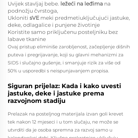
Uvijek stavljaj bebe.
ležeći na leđima
na
podnožju čvrstoga,
Ukloniti
sVE
meki predmetiuključujući jastuke,
deke, odlagalice i punjene životinje
Koristite samo priključenu posteljniku bez
labave tkanine
Ovaj pristup eliminiše zarobljenost, začepljenje dišnih
puteva i pregrijavanje, koji su glavni mehanizmi za
SIDS i slučajno gušenje, i smanjuje rizik za više od
50% u usporedbi s neispunjavanjem propisa.
Siguran prijelaz: Kada i kako uvesti
jastuke, deke i jastuke prema
razvojnom stadiju
Prelazak na posteljnog materijala izvan goli krevet
tek nakon 12 mjeseci
i
u tom slučaju, ne može se
utvrditi da je osoba spremna za razvoj samo u
kalendarskoj dobi. Ključne prekretnice uključuju