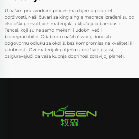
U našim proizvodnim procesima dajemo prioritet
održivosti. Naši čuvari za king single madrace izrađeni su od
ekološki prihvatljivih materijala, uključujući bambus i
Tencel, koji su ne samo mekani i udobni već i
biodegradabilni. Odabirom naših čuvara, donosite
odgovornu odluku za okoliš, bez kompromisa na kvaliteti ili
udobnosti. Ovi materijali potječu iz održivih praksi,
osiguravajući da vaša kupnja doprinosi zdravijoj planeti.