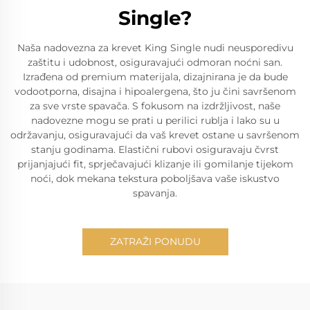
Single?
Naša nadovezna za krevet King Single nudi neusporedivu
zaštitu i udobnost, osiguravajući odmoran noćni san.
Izrađena od premium materijala, dizajnirana je da bude
vodootporna, disajna i hipoalergena, što ju čini savršenom
za sve vrste spavača. S fokusom na izdržljivost, naše
nadovezne mogu se prati u perilici rublja i lako su u
održavanju, osiguravajući da vaš krevet ostane u savršenom
stanju godinama. Elastični rubovi osiguravaju čvrst
prijanjajući fit, sprječavajući klizanje ili gomilanje tijekom
noći, dok mekana tekstura poboljšava vaše iskustvo
spavanja.
ZATRAŽI PONUDU