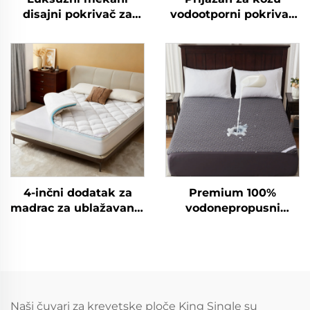
disajni pokrivač za
vodootporni pokrivač
madrac s dubokim
za madrac, disajni
džepovima protiv
meki punjeni pokrivač
bolova u leđima
za madrac, 6''-18''
hladnjak od bambusa
duboki džep za
s kvržicama (siva)
pokrivač za madrac
(bijela)
4-inčni dodatak za
Premium 100%
madrac za ublažavanje
vodonepropusni
bolova u leđima -
čuvalac madraca,
Dvostratni dodatak
disajuci pokrov za
srednje podrške (2"
madrac kraljičinog
gel pjenasti madrac s
formata, podloga od
pamćenjem oblika + 2"
3D zračnog tkanina,
hladni puhasti
duboki džepovi 6"-18",
Naši čuvari za krevetske ploče King Single su