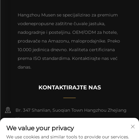
Hangzhou Musen se specijalizirao za premium
vodenepropusne zaštitne čuvale jastuka,
nadogradnje i posteljinu. OEM/ODM za hotele,
prodavače na Amazonu, maloprodajnike. Preko
10.000 jedinica dnevno. Kvaliteta certificirana
prema ISO standardima. Kontaktirajte nas već
danas.
KONTAKTIRAJTE NAS
Br. 347 Shanlian, Suoqian Town Hangzhou Zhejiang
Kina
We value your privacy
+86-15957161288
We use cookies and similar tools to provide our services.