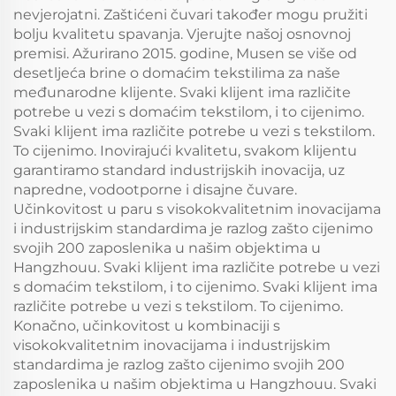
dodatak tipa pillow
za spavaću sobu, hotel
nevjerojatni. Zaštićeni čuvari također mogu pružiti
top), Propuštanje
(ugljeni sivi)
bolju kvalitetu spavanja. Vjerujte našoj osnovnoj
zraka i ublažavanje
premisi. Ažurirano 2015. godine, Musen se više od
tlaka
desetljeća brine o domaćim tekstilima za naše
međunarodne klijente. Svaki klijent ima različite
potrebe u vezi s domaćim tekstilom, i to cijenimo.
Svaki klijent ima različite potrebe u vezi s tekstilom.
To cijenimo. Inovirajući kvalitetu, svakom klijentu
garantiramo standard industrijskih inovacija, uz
napredne, vodootporne i disajne čuvare.
Učinkovitost u paru s visokokvalitetnim inovacijama
i industrijskim standardima je razlog zašto cijenimo
svojih 200 zaposlenika u našim objektima u
Hangzhouu. Svaki klijent ima različite potrebe u vezi
s domaćim tekstilom, i to cijenimo. Svaki klijent ima
različite potrebe u vezi s tekstilom. To cijenimo.
Konačno, učinkovitost u kombinaciji s
visokokvalitetnim inovacijama i industrijskim
standardima je razlog zašto cijenimo svojih 200
zaposlenika u našim objektima u Hangzhouu. Svaki