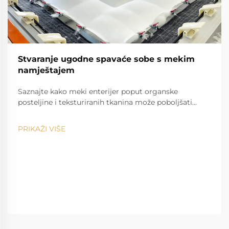
Stvaranje ugodne spavaće sobe s mekim
namještajem
Saznajte kako meki enterijer poput organske
posteljine i teksturiranih tkanina može poboljšati
kvalitetu sna i emocionalno zdravlje. Već danas
stvorite smirujući, ugodan oazis u spavaćoj sobi.
PRIKAŽI VIŠE