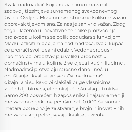
hladni puhasti
Svaki nadmadrač koji proizvodimo ima za cilj
dodatak tipa pillow
zadovoljiti zahtjeve suvremenog svakodnevnog
top), Propuštanje
života. Ovdje u Musenu, svjestni smo koliko je važan
zraka i ublažavanje
oporavak tijekom sna. Za nas je san vrlo važan. Zbog
tlaka
toga ulažemo u inovativne tehnike proizvodnje
proizvoda u kojima se oblik podudara s funkcijom.
Među različitim opcijama nadmadrača, svaki kupac
će pronaći svoj idealni odabir. Vodonepropusni
nadmadrači predstavljaju veliku prednost u
domaćinstvima u kojima žive djeca i kućni ljubimci.
Nadmadrači pretvaraju stresne dane i noći u
opuštanje i kvalitetan san. Ovi nadmadrači
dizajnirani su kako bi olakšali brige vlasnicima
kućnih ljubimaca, eliminirajući lošu vlagu i mirise.
Samo 200 posvećenih zaposlenika i najsuvremeniji
proizvodni objekt na površini od 10.000 četvornih
metara potrebno je za stvaranje brojnih inovativnih
proizvoda koji poboljšavaju kvalitetu života.