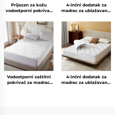
Prijazan za kožu
4-inčni dodatak za
vodootporni pokrivač
madrac za ublažavanje
za madrac, disajni
bolova u leđima -
meki punjeni pokrivač
Dvostratni dodatak
za madrac, 6''-18''
srednje podrške (2"
duboki džep za
gel pjenasti madrac s
pokrivač za madrac
pamćenjem oblika + 2"
(siva)
hladni puhasti
dodatak tipa pillow
top), Propuštanje
zraka i ublažavanje
tlaka (Siva boja)
Vodootporni zaštitni
4-inčni dodatak za
pokrivač za madrac,
madrac za ublažavanje
pleteni čehol od
bolova u leđima -
bambusa debljine
Dvostratni dodatak
6"-15", 3D zračna
srednje podrške (2"
tkanina za madrac,
gel pjenasti madrac s
tihi, perilom otporan
pamćenjem oblika + 2"