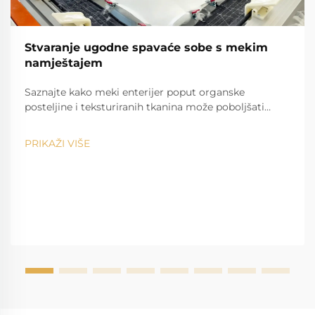
Stvaranje ugodne spavaće sobe s mekim
namještajem
Saznajte kako meki enterijer poput organske
posteljine i teksturiranih tkanina može poboljšati
kvalitetu sna i emocionalno zdravlje. Već danas
stvorite smirujući, ugodan oazis u spavaćoj sobi.
PRIKAŽI VIŠE