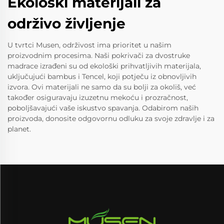
Ekološki materijali za
održivo življenje
U tvrtci Musen, održivost imа prioritet u našim
proizvodnim procesima. Naši pokrivači za dvostruke
madrace izrađeni su od ekološki prihvatljivih materijala,
uključujući bambus i Tencel, koji potječu iz obnovljivih
izvora. Ovi materijali ne samo da su bolji za okoliš, već
također osiguravaju izuzetnu mekoću i prozračnost,
poboljšavajući vaše iskustvo spavanja. Odabirom naših
proizvoda, donosite odgovornu odluku za svoje zdravlje i za
planet.