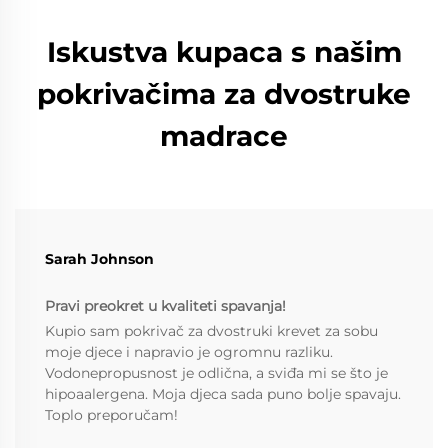
Iskustva kupaca s našim
pokrivačima za dvostruke
madrace
Sarah Johnson
Pravi preokret u kvaliteti spavanja!
Kupio sam pokrivač za dvostruki krevet za sobu
moje djece i napravio je ogromnu razliku.
Vodonepropusnost je odlična, a sviđa mi se što je
hipoaalergena. Moja djeca sada puno bolje spavaju.
Toplo preporučam!