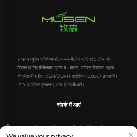
हांगझोउ म्यूसेन प्रीमियम वॉटरप्रूफ मैट्रेस प्रोटेक्टर, टॉपर और
बिस्तर के लिए विशेषज्ञता प्राप्त है। होटल, अमेज़ॅन विक्रेता, खुदरा
विक्रेताओं के लिए OEM/ODM। प्रतिदिन 10,000+ इकाइयाँ।
ISO-प्रमाणित गुणवत्ता। आज ही संपर्क करें।
संपर्क में आएं
नं. 347 शानलियान, सुओक़ियान टाउन हैंगझोऊ झेजियांग चीन
We value your privacy