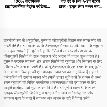
100% वॉटरप्रूफ
पीठ दर्द के लिए 4-इंच मैट्रेस
हाइपोएलर्जेनिक मैट्रेस प्रोटेक्टर
टॉपर - ड्यूल लेयर मध्यम सहारा
डीप पॉकेट्स के साथ 6-15 इंच,
(2" जेल मेमोरी फोम + 2" कूलिंग
होटल घर के लिए ब्रेथेबल मैट्रेस
फ्लफ़ी पिलो टॉप पैड), सांस लेने
पैड (नेवी ब्लू)
वाला और दबाव राहत (बेज)
तकनीकी रूप से अनुकूलित, मुसेन के जीवाणुरोधी बिछौने एक स्वच्छ नींद की
गारंटी देते हैं। हम आपके घर के टेक्सटाइल में स्वास्थ्य और आराम के संतुलन
का महत्व समझते हैं। मुसेन बैम्बू और टेंसेल में स्वास्थ्य और आराम के
जीवाणुरोधी बिछौनों के साथ स्वास्थ्य और आराम की यात्रा शुरू करता है।
मुसेन में प्रत्येक स्वास्थ्य और आराम बिछौने की गुणवत्ता और स्थिरता के लिए
परीक्षण और जांच की जाती है। घरेलू टेक्सटाइल के एक दशक के बाद, मुसेन
ने कार्यात्मक डिज़ाइन की एक शानदार अवधारणा को लागू किया है। हमारे
कर्मचारियों की समर्पण भावना और हमारी उन्नत सुविधाओं के माध्यम से, हमने
अपने ग्राहकों की विविध कार्यात्मक आवश्यकताओं को पूरा करने के लिए
आपूर्ति कार्यक्रम को सुसंगत बना दिया है। हमें पूर्ण विश्वास है कि हमारे
ग्राहक जीवाणुरोधी बिछौने द्वारा प्रदान किए जाने वाले घरेलू लाभ और
स्वास्थ्य मूल्य के बदले में स्वास्थ्य और आराम के वादे में निवेश करेंगे।