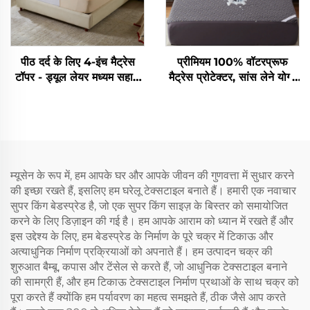
पीठ दर्द के लिए 4-इंच मैट्रेस
प्रीमियम 100% वॉटरप्रूफ
टॉपर - ड्यूल लेयर मध्यम सहारा
मैट्रेस प्रोटेक्टर, सांस लेने योग्य
(2" जेल मेमोरी फोम + 2" कूलिंग
क्वीन साइज़ बिछौने के लिए मैट्रेस
फ्लफ़ी पिलो टॉप पैड), सांस लेने
कवर, 3D एयर फैब्रिक बिछौना
वाला और दबाव राहत (बेज)
कवर, 6"-18" गहरे पॉकेट वाले,
बेडरूम, होटल के लिए (कार्बन ग्रे)
म्यूसेन के रूप में, हम आपके घर और आपके जीवन की गुणवत्ता में सुधार करने
की इच्छा रखते हैं, इसलिए हम घरेलू टेक्सटाइल बनाते हैं। हमारी एक नवाचार
सुपर किंग बेडस्प्रेड है, जो एक सुपर किंग साइज़ के बिस्तर को समायोजित
करने के लिए डिज़ाइन की गई है। हम आपके आराम को ध्यान में रखते हैं और
इस उद्देश्य के लिए, हम बेडस्प्रेड के निर्माण के पूरे चक्र में टिकाऊ और
अत्याधुनिक निर्माण प्रक्रियाओं को अपनाते हैं। हम उत्पादन चक्र की
शुरुआत बैम्बू, कपास और टेंसेल से करते हैं, जो आधुनिक टेक्सटाइल बनाने
की सामग्री हैं, और हम टिकाऊ टेक्सटाइल निर्माण प्रथाओं के साथ चक्र को
पूरा करते हैं क्योंकि हम पर्यावरण का महत्व समझते हैं, ठीक जैसे आप करते