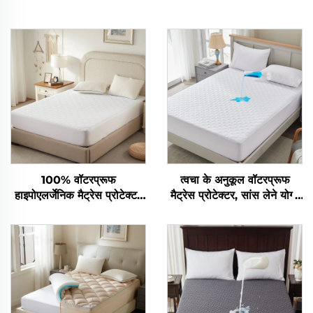
100% वॉटरप्रूफ
त्वचा के अनुकूल वॉटरप्रूफ
हाइपोएलर्जेनिक मैट्रेस प्रोटेक्टर
मैट्रेस प्रोटेक्टर, सांस लेने योग्य
डीप पॉकेट्स के साथ 6-15 इंच,
मखमली भराई वाला मैट्रेस पैड,
होटल घर के लिए ब्रेथेबल मैट्रेस
6''-18'' गहरा पॉकेट वाला मैट्रेस
पैड (सफेद)
कवर धोने योग्य (श्वेत)