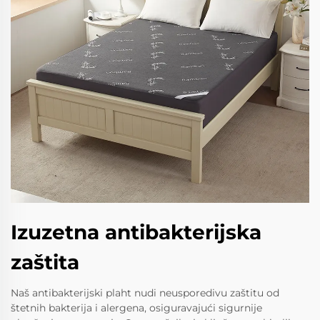
Izuzetna antibakterijska
zaštita
Naš antibakterijski plaht nudi neusporedivu zaštitu od
štetnih bakterija i alergena, osiguravajući sigurnije