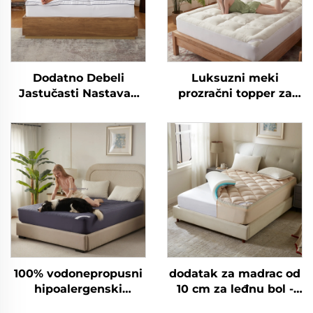
Dodatno Debeli
Luksuzni meki
Jastučasti Nastavak
prozračni topper za
za Madrac za Hotel
madrac, duboki
Prozračan Puhavi
čuvelac za madrac
Mecka Nastavka za
Madrac s Elastičnim
Džepovima do 15 Inča
100% vodonepropusni
dodatak za madrac od
hipoalergenski
10 cm za leđnu bol -
pokrivač za madrac s
dvostruki sloj srednje