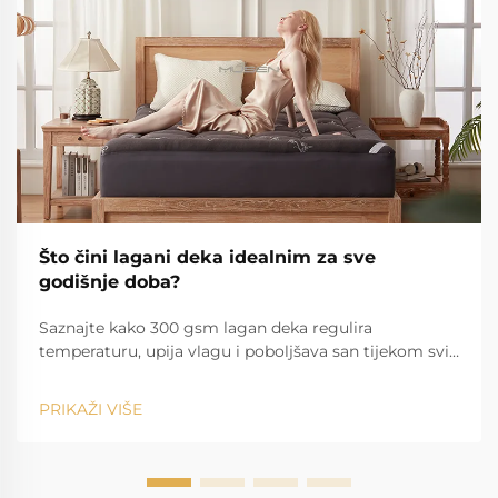
Što čini lagani deka idealnim za sve
godišnje doba?
Saznajte kako 300 gsm lagan deka regulira
temperaturu, upija vlagu i poboljšava san tijekom svih
godišnjih doba. Idealno za one koji spavaju vruće i za
sve klime. Saznajte više.
PRIKAŽI VIŠE