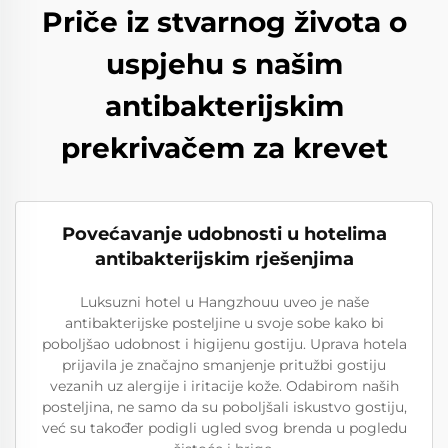
Priče iz stvarnog života o
uspjehu s našim
antibakterijskim
prekrivačem za krevet
Povećavanje udobnosti u hotelima
antibakterijskim rješenjima
Luksuzni hotel u Hangzhouu uveo je naše
antibakterijske posteljine u svoje sobe kako bi
poboljšao udobnost i higijenu gostiju. Uprava hotela
prijavila je značajno smanjenje pritužbi gostiju
vezanih uz alergije i iritacije kože. Odabirom naših
posteljina, ne samo da su poboljšali iskustvo gostiju,
već su također podigli ugled svog brenda u pogledu