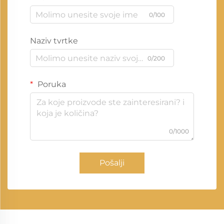
0/100
Naziv tvrtke
0/200
Poruka
0/1000
Pošalji