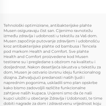
dubokim džepovima
potpore (5 cm
6-15 inča, disajni
gelatinaste pjenene
pokrivač za madrac za
pameti + 5 cm
hotel i kuću
hladnjak s mekim
(tamnoplava)
jastukom), disan i
Tehnološki optimizirane, antibakterijske plahte
ublažava pritisak (bež)
Musen osiguravaju čist san. Cijenimo ravnotežu
između zdravlja i udobnosti u tekstilu za Vaš dom.
Musen započinje putovanje zdravljem i udobnošću
kroz antibakterijske plahte od bambusa i Tencela
pod markom Health and Comfort. Sve plahte
Health and Comfort proizvedene kod Musen
testirane su i pregledane s obzirom na kvalitetu i
dosljednost. Nakon desetljeća iskustva u tekstilu za
dom, Musen je ostvario izvrsnu ideju funkcionalnog
dizajna. Zahvaljujući predanosti naših ljudi i
naprednim pogonima, uskladili smo plan opskrbe
kako bismo zadovoljili različite funkcionalne
zahtjeve naših kupaca. Uvjereni smo da će naši
kupci uložiti u obećanje Zdravlja i Udobnosti, te time
dobiti nagrade za dom i zdravstvenu vrijednost koju