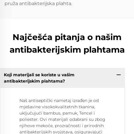
pruža antibakterijska plahta.
Najčešća pitanja o našim
antibakterijskim plahtama
Koji materijali se koriste u vašim
antibakterijskim plahtama?
Naš antiseptički nametaj izrađen je od
mješavine visokokvalitetnih tkanina,
uključujući bambus, pamuk, Tencel i
poliester. Ovi materijali odabrani su zbog
njihove mekoće, prozračnosti i prirodnih
antibakterijskih svojstava, osiguravajući