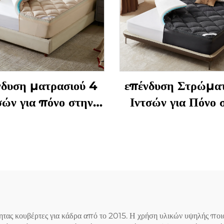
νδυση ματρασιού 4
επένδυση Στρώμα
σών για πόνο στην
Ιντσών για Πόνο 
η - Διπλής στρώσης
Πλάτη - Διπλή Σ
αίας στήριξης (2"
Μεσαίας Στήριξης
λης μνήμης + 2"
Μαξιλάρι Μνήμης 
λάρι χαλαρής δομής
2" Ψυκτικό Μαλ
ύξη), αναπνεύσιμη
Πάνω Μαξιλάρι
ανακούφισης πίεσης
Αναπνέον και
(Ροζ-χρυσαφί)
Ανακούφισης Πίε
ας κουβέρτες για κάδρα από το 2015. Η χρήση υλικών υψηλής ποιότη