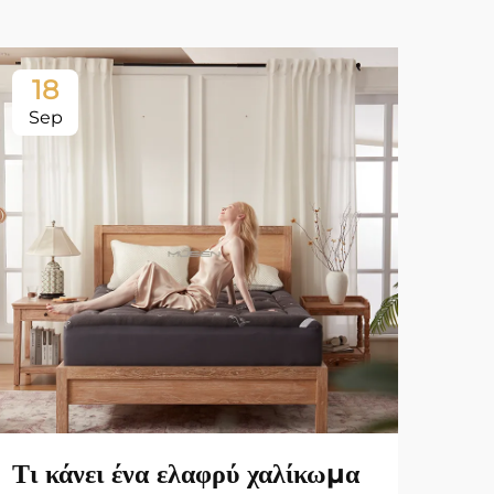
18
1
Sep
Oc
Τι κάνει ένα ελαφρύ χαλίκωμα
Κα