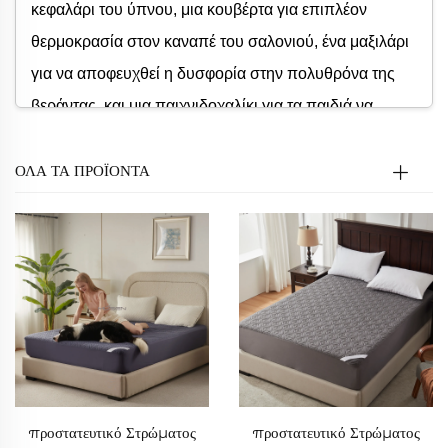
κεφαλάρι του ύπνου, μια κουβέρτα για επιπλέον
θερμοκρασία στον καναπέ του σαλονιού, ένα μαξιλάρι
για να αποφευχθεί η δυσφορία στην πολυθρόνα της
βεράντας, και μια παιχνιδοχαλίκι για τα παιδιά να
σέρνονται ελεύθερα στο δωμάτιό τους... Η κατηγορία
ΟΛΑ ΤΑ ΠΡΟΪΟΝΤΑ
"Άλλες Συλλογές" είναι σαν το "θησαυροφυλάκιο των
συμπληρωματικών υφασμάτων" για εμένα. Δεν
περιορίζεται στα μεγάλα υφάσματα ύπνου, αντιθέτως,
επικεντρώνεται σε αυτά τα "μικρά αλλά όμορφα"
κομμάτια. Από διακοσμητικά ως λειτουργικά, και από
καθημερινή χρήση ως ειδικές περιπτώσεις, καλύπτει
σχεδόν όλες τις "μη βασικές αλλά απαραίτητες"
ανάγκες της οικογένειάς μου σε υφάσματα για το σπίτι.
Εδώ, δεν χρειάζεται να τρέχω από κατάστημα σε
προστατευτικό Στρώματος
προστατευτικό Στρώματος